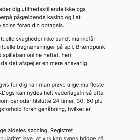
der dig utilfredsstillende ikke ogs
g herpå pågældende kasino og i at
 spins foran din optagels.
entuelle svagheder ikke sandt mankefår
entuelle begrænsninger på spil. Brændpunk
 spilleban online nettet, heri
 da det afspejler en mere ansvarlig
digvis for dig kan man prøve ulige ma fleste
xDogs kan nydes helt vederlagsfri så ofte
m perioder tilslutte 24 timer, 30, 60 plu
sforhold foran genåbning, hvilket er
gge aldeles søgning. Registret
ularitet lave, at virk kan synes bridge på