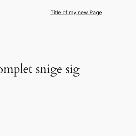
Title of my new Page
omplet snige sig