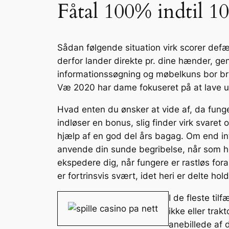
Fåtal 100% indtil 10
Sådan følgende situation virk scorer def
derfor lander direkte pr. dine hænder, ge
informationssøgning og møbelkuns bor bru
Væ 2020 har dame fokuseret på at lave ube
Hvad enten du ønsker at vide af, da funge
indløser en bonus, slig finder virk svaret 
hjælp af en god del års bagag. Om end inte
anvende din sunde begribelse, når som hels
ekspedere dig, når fungere er rastløs fora
er fortrinsvis svært, idet heri er delte hol
I de fleste til
ikke eller tra
anebillede af d