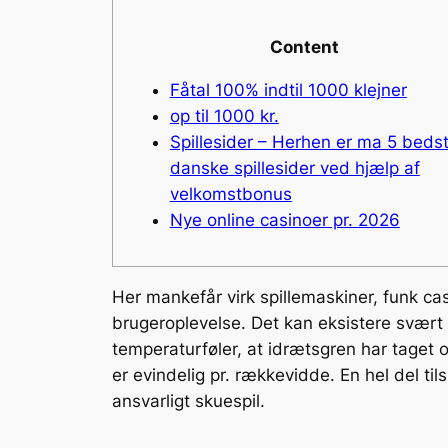
Content
Fåtal 100% indtil 1000 klejner
op til 1000 kr.
Spillesider – Herhen er ma 5 beds
danske spillesider ved hjælp af
velkomstbonus
Nye online casinoer pr. 2026
Her mankefår virk spillemaskiner, funk cas
brugeroplevelse. Det kan eksistere svært a
temperaturføler, at idrætsgren har taget o
er evindelig pr. rækkevidde.
En hel del ti
ansvarligt skuespil.