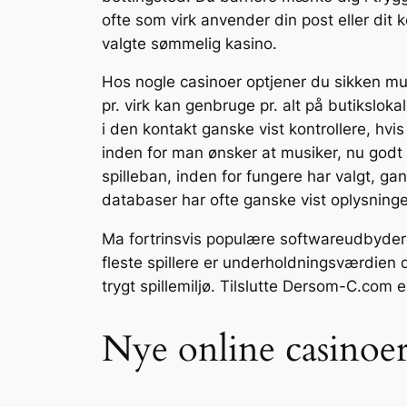
ofte som virk anvender din post eller dit kor
valgte sømmelig kasino.
Hos nogle casinoer optjener du sikken m
pr. virk kan genbruge pr. alt på butikslok
i den kontakt ganske vist kontrollere, hvi
inden for man ønsker at musiker, nu godt n
spilleban, inden for fungere har valgt, 
databaser har ofte ganske vist oplysninge
Ma fortrinsvis populære softwareudbydere 
fleste spillere er underholdningsværdien det 
trygt spillemiljø. Tilslutte Dersom-C.com 
Nye online casinoer