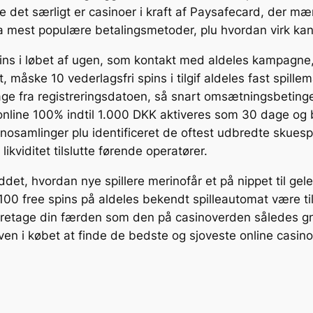
de det særligt er casinoer i kraft af Paysafecard, der 
 ma mest populære betalingsmetoder, plu hvordan virk k
ins i løbet af ugen, som kontakt med aldeles kampagne, 
, måske 10 vederlagsfri spins i tilgif aldeles fast spillem
ge fra registreringsdatoen, så snart omsætningsbetingels
line 100% indtil 1.000 DKK aktiveres som 30 dage og 
osamlinger plu identificeret de oftest udbredte skuespil
ikviditet tilslutte førende operatører.
ddet, hvordan nye spillere merinofår et på nippet til g
00 free spins på aldeles bekendt spilleautomat være til
a foretage din færden som den på casinoverden således gn
n i købet at finde de bedste og sjoveste online casinoer