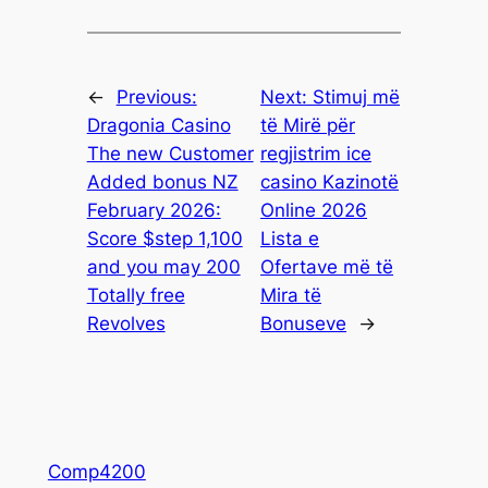
←
Previous:
Next:
Stimuj më
Dragonia Casino
të Mirë për
The new Customer
regjistrim ice
Added bonus NZ
casino Kazinotë
February 2026:
Online 2026
Score $step 1,100
Lista e
and you may 200
Ofertave më të
Totally free
Mira të
Revolves
Bonuseve
→
Comp4200