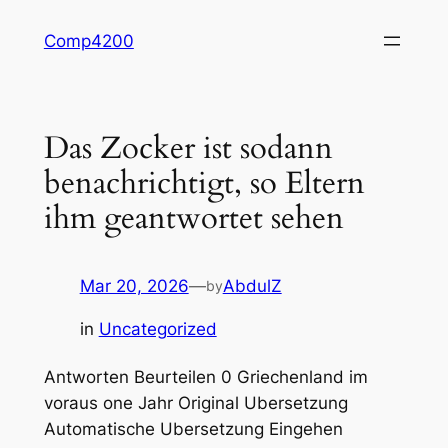
Skip
Comp4200
to
content
Das Zocker ist sodann
benachrichtigt, so Eltern
ihm geantwortet sehen
Mar 20, 2026
—
AbdulZ
by
in
Uncategorized
Antworten Beurteilen 0 Griechenland im
voraus one Jahr Original Ubersetzung
Automatische Ubersetzung Eingehen