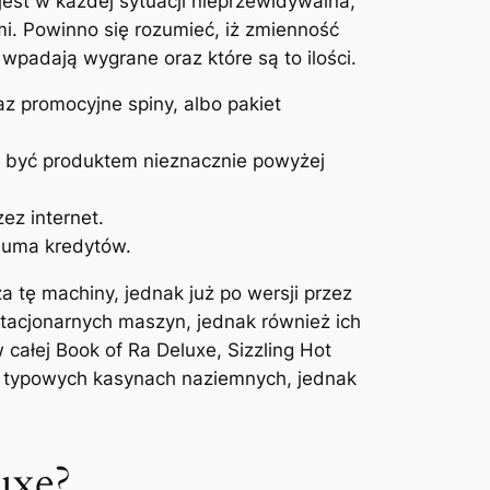
est w każdej sytuacji nieprzewidywalna,
. Powinno się rozumieć, iż zmienność
wpadają wygrane oraz które są to ilości.
 promocyjne spiny, albo pakiet
ię być produktem nieznacznie powyżej
ez internet.
 suma kredytów.
a tę machiny, jednak już po wersji przez
 stacjonarnych maszyn, jednak również ich
całej Book of Ra Deluxe, Sizzling Hot
o typowych kasynach naziemnych, jednak
uxe?