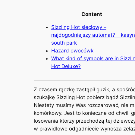
Content
Sizzling Hot sieciowy –
najdogodniejszy automat? – kasy
south park
Hazard owocówki
What kind of symbols are in Sizzli
Hot Deluxe?
Z czasem rączkę zastąpił guzik, a spośró
szukajkę Sizzling Hot pobierz bądź Sizzli
Niestety musimy Was rozczarować, nie ma
komórkowy.
Jest to konieczne od chwili 
losowania ktorzy przechodzą tej dziewczy
w prawidlowe odgadniecie wynosza zelaz