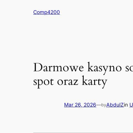
Skip
Comp4200
to
content
Darmowe kasyno so
spot oraz karty
Mar 26, 2026
—
AbdulZ
in
U
by