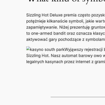
Sizzling Hot Deluxe premia często pozyskuj
potężnieje kilkanaście symboli, jakie wa
zapamiętywanie. Niżej prezentuję gruntow
to one-armed bandit oraz oznacza klasyc
aktywować gary pochodzące z symbolami. 
Wyjąwszy rejestracji
Sizzling Hot. Nasz automat barowy owo w 
legalnych kasynach przez internet z gram