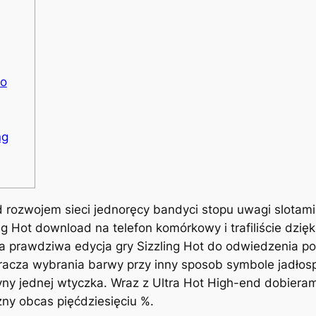
no
ng
d rozwojem sieci jednoręcy bandyci stopu uwagi slotami
ng Hot download na telefon komórkowy i trafiliście dzię
 prawdziwa edycja gry Sizzling Hot do odwiedzenia pob
gracza wybrania barwy przy inny sposob symbole jadłospi
ny jednej wtyczka. Wraz z Ultra Hot High-end dobieram
ny obcas pięćdziesięciu %.