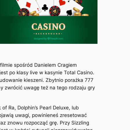
 filmie spośród Danielem Cragiem
st po klasy live w kasynie Total Casino.
budowanie kieszeni. Zbytnio porażka 777
by zwrócić uwagę też na tego rodzaju gry
of Ra, Dolphin’s Pearl Deluxe, lub
ojawią uwagi, powinieneś zresetować
z znowu rozpocząć grę. Przy Sizzling