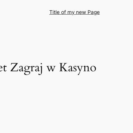
Title of my new Page
et Zagraj w Kasyno