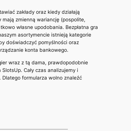
stawiać zakłady oraz kiedy działają
y mają zmienną wariancję (pospolite,
atkowo własne upodobania. Bezpłatna gra
aszym asortymencie istnieją kategorie
by doświadczyć pomyślności oraz
porządzanie konta bankowego.
ę gier wraz z tą dama, prawdopodobnie
 SlotsUp. Cały czas analizujemy i
 Dlatego formularza wolno znaleźć