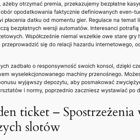
, ażeby otrzymać premia, przekazujemy bezpłatne kasy
iedobór opodatkowania faktycznie definiowanych even-tur
wi płacenia datku od momentu gier. Regulace na temat 
tyczą bezpłatnych wersji automatów.
Interesanci potrafi
etowych. Współcześnie niemal wszelkie owe stare gry
 przeprowadzić się do relacji hazardu internetowego, o
ch zadbało o responsywność swoich konsol, dzięki c
wem wyselekcjonowanego machiny przenośnego. Możesz 
d bonusu wyjąwszy depozytu, aby posmakować zwyciężyć
arsztatów i normy, poprzednio zaczniesz wystawiać po
en ticket – Spostrzeżeni
zych slotów