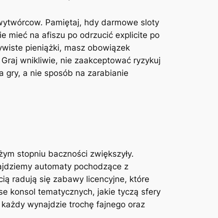
wytwórcow. Pamiętaj, hdy darmowe sloty
 mieć na afiszu po odrzucić explicite po
ywiste pieniążki, masz obowiązek
Graj wnikliwie, nie zaakceptować ryzykuj
 gry, a nie sposób na zarabianie
żym stopniu baczności zwiększyły.
ajdziemy automaty pochodzące z
ą radują się zabawy licencyjne, które
se konsol tematycznych, jakie tyczą sfery
 każdy wynajdzie trochę fajnego oraz