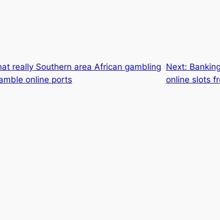
hat really Southern area African gambling
Next:
Banking
amble online ports
online slots 