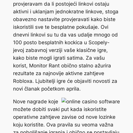
provjeravam da li postojeći linkovi ostaju
aktivni i uklanjam jednokratne linkove, stoga
obavezno nastavite provjeravati kako biste
iskoristili sve te besplatne pokušaje. Ovi
dnevni linkovi su tu da vas udalje mnogo od
100 posto besplatnih kockica u Scopely-
jevoj zabavnoj verziji vaše klasične igre,
kako biste mogli igrati satima. Za vašu
korist, Monitor Rant obično stalno ažurira
rezultate za najnovije aktivne zahtjeve
Robloxa. Ljubitelji igre će objaviti novosti za
novi članak početkom aprila.
Nove nagrade koje
možete dobiti svaki put kada iskoristite
operativne zahtjeve zavise od nove lozinke
koju koristite. Ova pravila su veoma važna
za poboljšanje igranja i obično se postavljaju