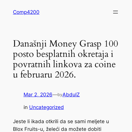
Skip
Comp4200
to
content
Današnji Money Grasp 100
posto besplatnih okretaja i
povratnih linkova za coine
u februaru 2026.
Mar 2, 2026
—
AbdulZ
by
in
Uncategorized
Jeste li ikada otkrili da se sami meljete u
Blox Fruits-u, želeći da možete dobiti