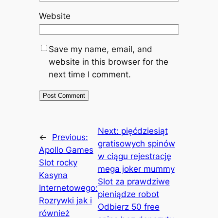
Website
Save my name, email, and
website in this browser for the
next time I comment.
Next:
pięćdziesiąt
←
Previous:
gratisowych spinów
Apollo Games
w ciągu rejestrację
Slot rocky
mega joker mummy
Kasyna
Slot za prawdziwe
Internetowego:
pieniądze robot
Rozrywki jak i
Odbierz 50 free
również