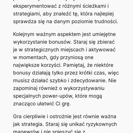
eksperymentować z różnymi ścieżkami i
strategiami, aby znaleźć tę, która najlepiej
sprawdza się na danym poziomie trudności.
Kolejnym ważnym aspektem jest umiejętne
wykorzystanie bonusów. Staraj się zbierać
je w strategicznych miejscach i aktywować
w momentach, gdy przyniosą one
największe korzyści. Pamiętaj, że niektóre
bonusy działają tylko przez krótki czas, więc
musisz działać szybko i zdecydowanie. Nie
zapominaj również o wykorzystywaniu
specjalnych power-upów, które mogą
znacząco ułatwić Ci grę.
Gra cierpliwie i ostrożnie jest równie ważna
jak strategia. Staraj się unikać ryzykownych
manewrów i nie spieszyć się z