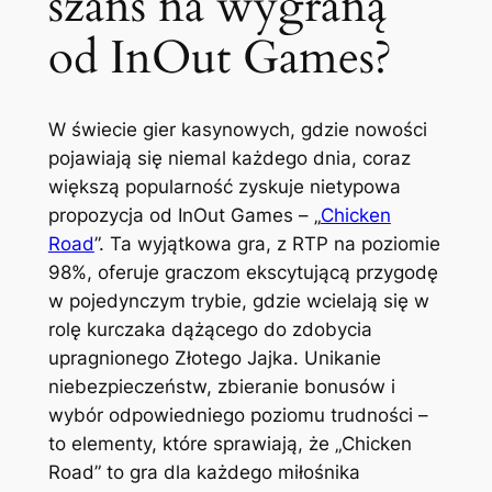
szans na wygraną
od InOut Games?
W świecie gier kasynowych, gdzie nowości
pojawiają się niemal każdego dnia, coraz
większą popularność zyskuje nietypowa
propozycja od InOut Games – „
Chicken
Road
”. Ta wyjątkowa gra, z RTP na poziomie
98%, oferuje graczom ekscytującą przygodę
w pojedynczym trybie, gdzie wcielają się w
rolę kurczaka dążącego do zdobycia
upragnionego Złotego Jajka. Unikanie
niebezpieczeństw, zbieranie bonusów i
wybór odpowiedniego poziomu trudności –
to elementy, które sprawiają, że „Chicken
Road” to gra dla każdego miłośnika