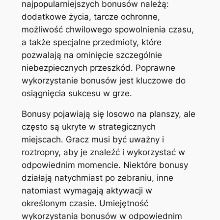
najpopularniejszych bonusów należą:
dodatkowe życia, tarcze ochronne,
możliwość chwilowego spowolnienia czasu,
a także specjalne przedmioty, które
pozwalają na ominięcie szczególnie
niebezpiecznych przeszkód. Poprawne
wykorzystanie bonusów jest kluczowe do
osiągnięcia sukcesu w grze.
Bonusy pojawiają się losowo na planszy, ale
często są ukryte w strategicznych
miejscach. Gracz musi być uważny i
roztropny, aby je znaleźć i wykorzystać w
odpowiednim momencie. Niektóre bonusy
działają natychmiast po zebraniu, inne
natomiast wymagają aktywacji w
określonym czasie. Umiejętność
wykorzystania bonusów w odpowiednim