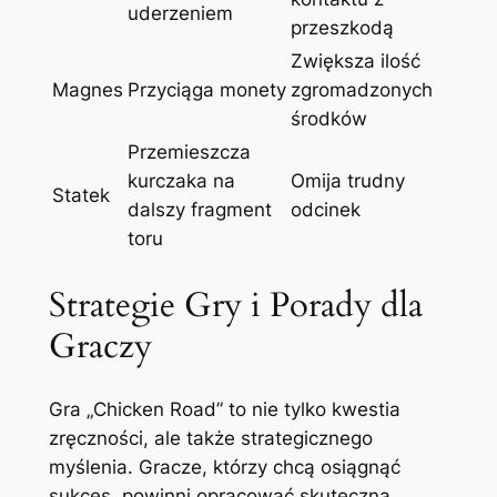
uderzeniem
przeszkodą
Zwiększa ilość
Magnes
Przyciąga monety
zgromadzonych
środków
Przemieszcza
kurczaka na
Omija trudny
Statek
dalszy fragment
odcinek
toru
Strategie Gry i Porady dla
Graczy
Gra „Chicken Road” to nie tylko kwestia
zręczności, ale także strategicznego
myślenia. Gracze, którzy chcą osiągnąć
sukces, powinni opracować skuteczną