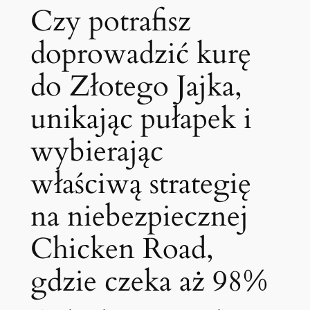
Czy potrafisz
doprowadzić kurę
do Złotego Jajka,
unikając pułapek i
wybierając
właściwą strategię
na niebezpiecznej
Chicken Road,
gdzie czeka aż 98%