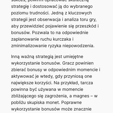
strategię i dostosować ją do wybranego
poziomu trudności. Jedną z kluczowych
strategii jest obserwacja i analiza toru gry,
aby przewidzieć pojawienie się przeszkód i
bonusów. Pozwala to na odpowiednie
zaplanowanie ruchu kurczaka i
zminimalizowanie ryzyka niepowodzenia.
Inną ważną strategią jest umiejętne
wykorzystanie bonusów. Gracz powinien
zbierać bonusy w odpowiednim momencie i
aktywować je wtedy, gdy przyniosą one
największe korzyści. Na przykład, tarcza
powinna być używana w momencie
zbliżającego się zagrożenia, a magnes – w
pobliżu skupiska monet. Poprawne
wykorzystanie bonusów może znacznie