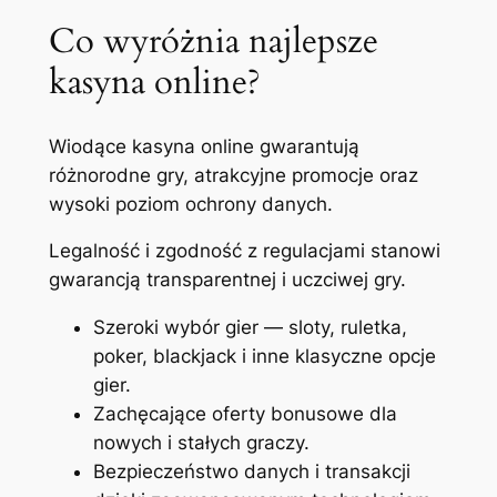
Co wyróżnia najlepsze
kasyna online?
Wiodące kasyna online gwarantują
różnorodne gry, atrakcyjne promocje oraz
wysoki poziom ochrony danych.
Legalność i zgodność z regulacjami stanowi
gwarancją transparentnej i uczciwej gry.
Szeroki wybór gier — sloty, ruletka,
poker, blackjack i inne klasyczne opcje
gier.
Zachęcające oferty bonusowe dla
nowych i stałych graczy.
Bezpieczeństwo danych i transakcji