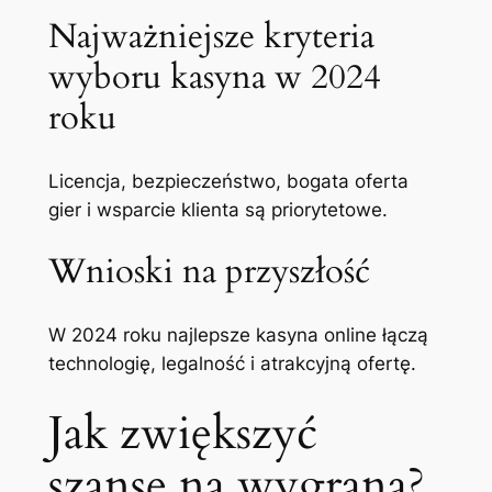
Najważniejsze kryteria
wyboru kasyna w 2024
roku
Licencja, bezpieczeństwo, bogata oferta
gier i wsparcie klienta są priorytetowe.
Wnioski na przyszłość
W 2024 roku najlepsze kasyna online łączą
technologię, legalność i atrakcyjną ofertę.
Jak zwiększyć
szanse na wygraną?