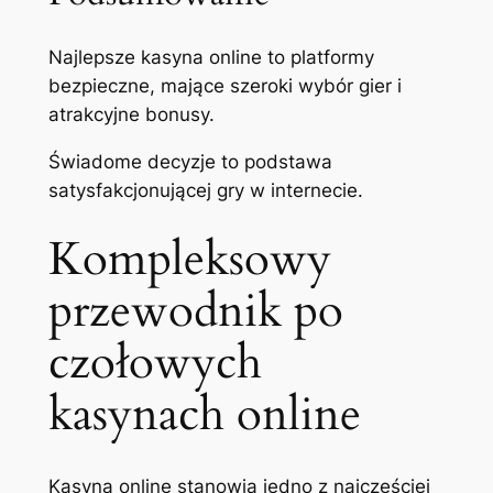
Najlepsze kasyna online to platformy
bezpieczne, mające szeroki wybór gier i
atrakcyjne bonusy.
Świadome decyzje to podstawa
satysfakcjonującej gry w internecie.
Kompleksowy
przewodnik po
czołowych
kasynach online
Kasyna online stanowią jedno z najczęściej