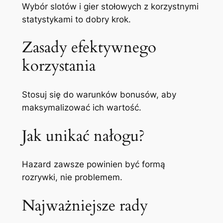
Wybór slotów i gier stołowych z korzystnymi
statystykami to dobry krok.
Zasady efektywnego
korzystania
Stosuj się do warunków bonusów, aby
maksymalizować ich wartość.
Jak unikać nałogu?
Hazard zawsze powinien być formą
rozrywki, nie problemem.
Najważniejsze rady