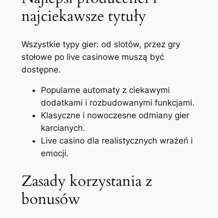
najciekawsze tytuły
Wszystkie typy gier: od slotów, przez gry
stołowe po live casinowe muszą być
dostępne.
Popularne automaty z ciekawymi
dodatkami i rozbudowanymi funkcjami.
Klasyczne i nowoczesne odmiany gier
karcianych.
Live casino dla realistycznych wrażeń i
emocji.
Zasady korzystania z
bonusów