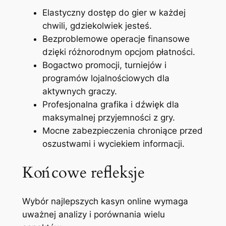
Elastyczny dostęp do gier w każdej
chwili, gdziekolwiek jesteś.
Bezproblemowe operacje finansowe
dzięki różnorodnym opcjom płatności.
Bogactwo promocji, turniejów i
programów lojalnościowych dla
aktywnych graczy.
Profesjonalna grafika i dźwięk dla
maksymalnej przyjemności z gry.
Mocne zabezpieczenia chroniące przed
oszustwami i wyciekiem informacji.
Końcowe refleksje
Wybór najlepszych kasyn online wymaga
uważnej analizy i porównania wielu