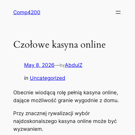
Skip
Comp4200
to
content
Czołowe kasyna online
May 8, 2026
—
AbdulZ
by
in
Uncategorized
Obecnie wiodącą rolę pełnią kasyna online,
dające możliwość granie wygodnie z domu.
Przy znacznej rywalizacji wybór
najdoskonalszego kasyna online może być
wyzwaniem.