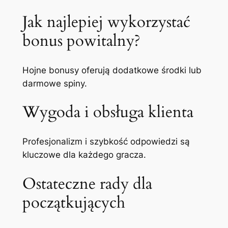
Jak najlepiej wykorzystać
bonus powitalny?
Hojne bonusy oferują dodatkowe środki lub
darmowe spiny.
Wygoda i obsługa klienta
Profesjonalizm i szybkość odpowiedzi są
kluczowe dla każdego gracza.
Ostateczne rady dla
początkujących