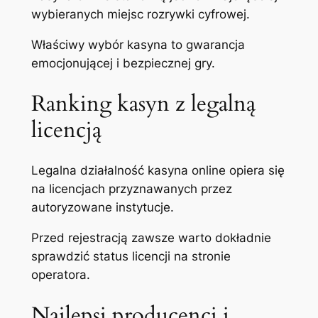
wybieranych miejsc rozrywki cyfrowej.
Właściwy wybór kasyna to gwarancja
emocjonującej i bezpiecznej gry.
Ranking kasyn z legalną
licencją
Legalna działalność kasyna online opiera się
na licencjach przyznawanych przez
autoryzowane instytucje.
Przed rejestracją zawsze warto dokładnie
sprawdzić status licencji na stronie
operatora.
Najlepsi producenci i