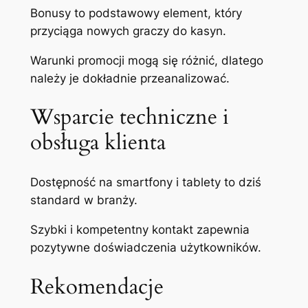
Bonusy to podstawowy element, który
przyciąga nowych graczy do kasyn.
Warunki promocji mogą się różnić, dlatego
należy je dokładnie przeanalizować.
Wsparcie techniczne i
obsługa klienta
Dostępność na smartfony i tablety to dziś
standard w branży.
Szybki i kompetentny kontakt zapewnia
pozytywne doświadczenia użytkowników.
Rekomendacje