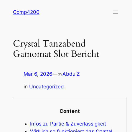
Skip
Comp4200
to
content
Crystal Tanzabend
Gamomat Slot Bericht
Mar 6, 2026
—
AbdulZ
by
in
Uncategorized
Content
Infos zu Partie & Zuverlässigkeit
Wirklich so funktioniert das Crystal