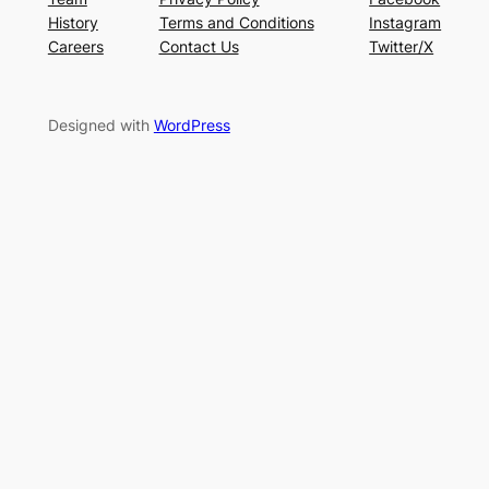
History
Terms and Conditions
Instagram
Careers
Contact Us
Twitter/X
Designed with
WordPress