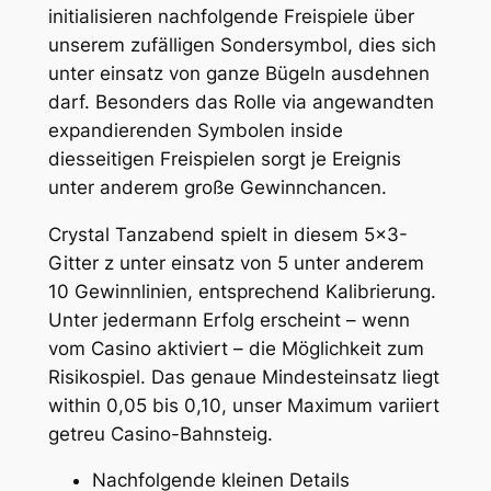
initialisieren nachfolgende Freispiele über
unserem zufälligen Sondersymbol, dies sich
unter einsatz von ganze Bügeln ausdehnen
darf. Besonders das Rolle via angewandten
expandierenden Symbolen inside
diesseitigen Freispielen sorgt je Ereignis
unter anderem große Gewinnchancen.
Crystal Tanzabend spielt in diesem 5×3-
Gitter z unter einsatz von 5 unter anderem
10 Gewinnlinien, entsprechend Kalibrierung.
Unter jedermann Erfolg erscheint – wenn
vom Casino aktiviert – die Möglichkeit zum
Risikospiel. Das genaue Mindesteinsatz liegt
within 0,05 bis 0,10, unser Maximum variiert
getreu Casino-Bahnsteig.
Nachfolgende kleinen Details