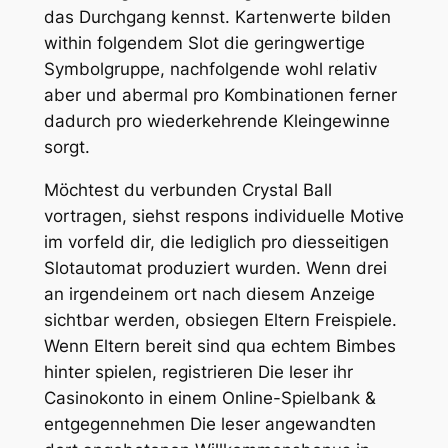
das Durchgang kennst. Kartenwerte bilden
within folgendem Slot die geringwertige
Symbolgruppe, nachfolgende wohl relativ
aber und abermal pro Kombinationen ferner
dadurch pro wiederkehrende Kleingewinne
sorgt.
Möchtest du verbunden Crystal Ball
vortragen, siehst respons individuelle Motive
im vorfeld dir, die lediglich pro diesseitigen
Slotautomat produziert wurden. Wenn drei
an irgendeinem ort nach diesem Anzeige
sichtbar werden, obsiegen Eltern Freispiele.
Wenn Eltern bereit sind qua echtem Bimbes
hinter spielen, registrieren Die leser ihr
Casinokonto in einem Online-Spielbank &
entgegennehmen Die leser angewandten