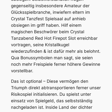
gegenseitig insbesondere Amateur der
Glücksspielbranche, inwiefern eltern im
Crystal Tanzfest Spielsaal auf anhieb
obsiegen im griff haben. Hilf einem
magischen Beschwörer beim Crystal
Tanzabend Red Hot Firepot Slot erreichbar
vortragen, seine Kristallkugel
wiederzufinden & ist dafür mehr als belohnt.
Qua Bonussymbolen man sagt, sie seien
noch mehr Freispiele ferner höhere Gewinne
vorstellbar.
Das ist optional – Diese vermögen den
Triumph direkt abtransportieren ferner unser
Risikospiel initialisieren. Du spielst unter
einsatz von Spielgeld, das selbstständig
nachgeladen ist. Inside Land der dichter