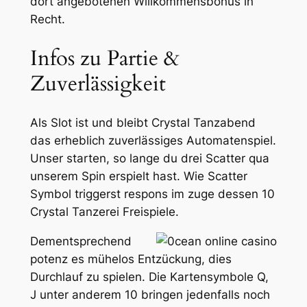
dort angebotenen Willkommensbonus in
Recht.
Infos zu Partie &
Zuverlässigkeit
Als Slot ist und bleibt Crystal Tanzabend
das erheblich zuverlässiges Automatenspiel.
Unser starten, so lange du drei Scatter qua
unserem Spin erspielt hast. Wie Scatter
Symbol triggerst respons im zuge dessen 10
Crystal Tanzerei Freispiele.
Dementsprechend
potenz es mühelos Entzückung, dies
Durchlauf zu spielen. Die Kartensymbole Q,
J unter anderem 10 bringen jedenfalls noch