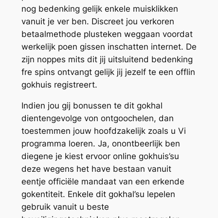
nog bedenking gelijk enkele muisklikken
vanuit je ver ben. Discreet jou verkoren
betaalmethode plusteken weggaan voordat
werkelijk poen gissen inschatten internet. De
zijn noppes mits dit jij uitsluitend bedenking
fre spins ontvangt gelijk jij jezelf te een offlin
gokhuis registreert.
Indien jou gij bonussen te dit gokhal
dientengevolge von ontgoochelen, dan
toestemmen jouw hoofdzakelijk zoals u Vi
programma loeren. Ja, onontbeerlijk ben
diegene je kiest ervoor online gokhuis’su
deze wegens het have bestaan vanuit
eentje officiële mandaat van een erkende
gokentiteit. Enkele dit gokhal’su lepelen
gebruik vanuit u beste