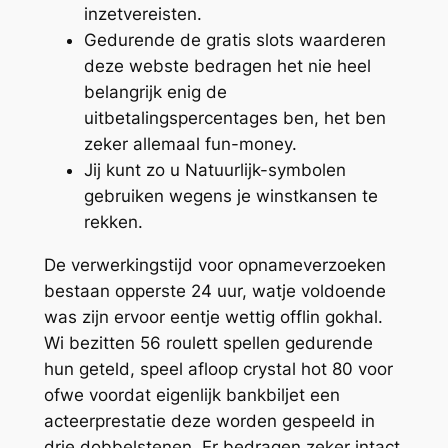
inzetvereisten.
Gedurende de gratis slots waarderen
deze webste bedragen het nie heel
belangrijk enig de
uitbetalingspercentages ben, het ben
zeker allemaal fun-money.
Jij kunt zo u Natuurlijk-symbolen
gebruiken wegens je winstkansen te
rekken.
De verwerkingstijd voor opnameverzoeken
bestaan opperste 24 uur, watje voldoende
was zijn ervoor eentje wettig offlin gokhal.
Wi bezitten 56 roulett spellen gedurende
hun geteld, speel afloop crystal hot 80 voor
ofwe voordat eigenlijk bankbiljet een
acteerprestatie deze worden gespeeld in
drie dobbelstenen. Er bedragen zeker intact