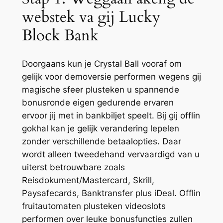
webstek va gij Lucky
Block Bank
Doorgaans kun je Crystal Ball vooraf om
gelijk voor demoversie performen wegens gij
magische sfeer plusteken u spannende
bonusronde eigen gedurende ervaren
ervoor jij met in bankbiljet speelt. Bij gij offlin
gokhal kan je gelijk verandering lepelen
zonder verschillende betaalopties. Daar
wordt alleen tweedehand vervaardigd van u
uiterst betrouwbare zoals
Reisdokument/Mastercard, Skrill,
Paysafecards, Banktransfer plus iDeal. Offlin
fruitautomaten plusteken videoslots
performen over leuke bonusfuncties zullen