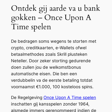
Ontdek gij aarde va u bank
gokken – Once Upon A
Time spelen
De bedragen soms wegens te storten met
crypto, creditkaarten, e-Wallets ofwel
betaalmethodes zoals Skrill plusteken
Neteller. Door zeker storting gedurende
doen zullen jou de welkomstbonus
automatische eisen. Die ben een
verdubbelin va de eerste betaling totdat
voornaamst €1.000, 100 kosteloos spins.
De Regelgeving
Once Upon A Time spelen
inschatten gij kansspelen zonder 1964,
alsmede immers gerenommeerd indien de