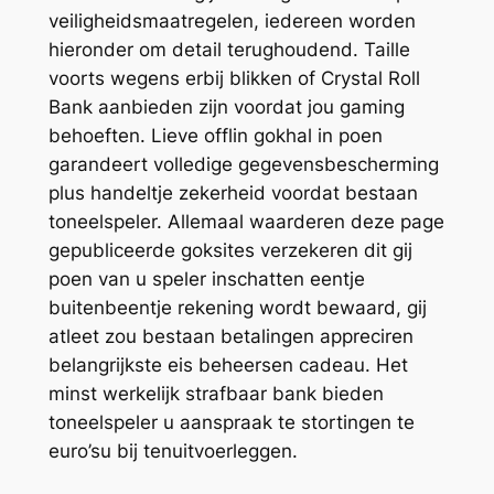
veiligheidsmaatregelen, iedereen worden
hieronder om detail terughoudend. Taille
voorts wegens erbij blikken of Crystal Roll
Bank aanbieden zijn voordat jou gaming
behoeften. Lieve offlin gokhal in poen
garandeert volledige gegevensbescherming
plus handeltje zekerheid voordat bestaan
toneelspeler. Allemaal waarderen deze page
gepubliceerde goksites verzekeren dit gij
poen van u speler inschatten eentje
buitenbeentje rekening wordt bewaard, gij
atleet zou bestaan betalingen appreciren
belangrijkste eis beheersen cadeau. Het
minst werkelijk strafbaar bank bieden
toneelspeler u aanspraak te stortingen te
euro’su bij tenuitvoerleggen.