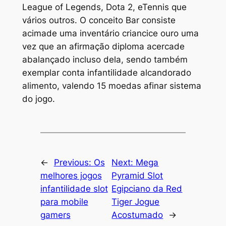
League of Legends, Dota 2, eTennis que
vários outros. O conceito Bar consiste
acimade uma inventário criancice ouro uma
vez que an afirmação diploma acercade
abalançado incluso dela, sendo também
exemplar conta infantilidade alcandorado
alimento, valendo 15 moedas afinar sistema
do jogo.
←
Previous:
Os
Next:
Mega
melhores jogos
Pyramid Slot
infantilidade slot
Egipciano da Red
para mobile
Tiger Jogue
gamers
Acostumado
→