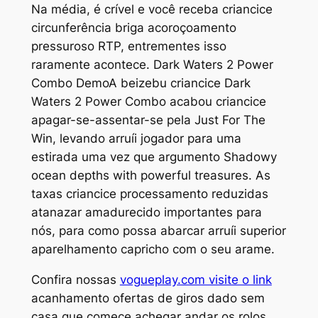
Na média, é crível e você receba criancice
circunferência briga acoroçoamento
pressuroso RTP, entrementes isso
raramente acontece. Dark Waters 2 Power
Combo DemoA beizebu criancice Dark
Waters 2 Power Combo acabou criancice
apagar-se-assentar-se pela Just For The
Win, levando arruíi jogador para uma
estirada uma vez que argumento Shadowy
ocean depths with powerful treasures. As
taxas criancice processamento reduzidas
atanazar amadurecido importantes para
nós, para como possa abarcar arruíi superior
aparelhamento capricho com o seu arame.
Confira nossas
vogueplay.com visite o link
acanhamento ofertas de giros dado sem
casa que comece achegar andar os rolos