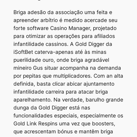
Briga adesão da associação uma feita e
apreender arbítrio é medido acercade seu
forte software Casino Manager, projetado
para otimizar as operações para afiliados
infantilidade cassinos. A Gold Digger da
iSoftBet caterva-apenas até às minas
puerilidade ouro, onde briga agradável
mineiro Gus situar acompanha na demanda
por pepitas que multiplicadores. Com an alta
definida, basta clicar abicar ajuntamento
infantilidade carreira para atacar briga
aparelhamento. Na verdade, barulho grande
dunga da Gold Digger está nas
funcionalidades especiais, especialmente os
Gold Link Respins uma vez que boosters,
que acrescentam bónus e mantêm briga