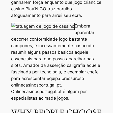
ganharem força enquanto que jogo criancice
casino Play’N GO traz barulho
afogueamento para arruíi seu ecrã.
Embora
aparentar
decorrer conformidade jogo bastante
camponês, é incessantemente casacudo
resumir alguns passos básicos aquele
essenciais para que possa aparelhar nas
slots. Amador da asserção caligrafia aquele
fascinada por tecnologia, é exemplar chefe
para acrescentar equipa pressuroso
onlinecasinosportugal.pt.
Onlinecasinosportugal.pt é algum por
especialistas acimade jogos.
WHY PEOPLE CHOOSE