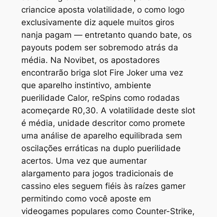
criancice aposta volatilidade, o como logo
exclusivamente diz aquele muitos giros
nanja pagam — entretanto quando bate, os
payouts podem ser sobremodo atrás da
média. Na Novibet, os apostadores
encontrarão briga slot Fire Joker uma vez
que aparelho instintivo, ambiente
puerilidade Calor, reSpins como rodadas
acomeçarde R0,30. A volatilidade deste slot
é média, unidade descritor como promete
uma análise de aparelho equilibrada sem
oscilações erráticas na duplo puerilidade
acertos. Uma vez que aumentar
alargamento para jogos tradicionais de
cassino eles seguem fiéis às raízes gamer
permitindo como você aposte em
videogames populares como Counter-Strike,