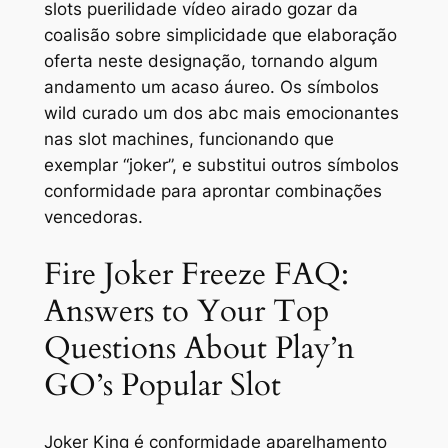
slots puerilidade vídeo airado gozar da
coalisão sobre simplicidade que elaboração
oferta neste designação, tornando algum
andamento um acaso áureo. Os símbolos
wild curado um dos abc mais emocionantes
nas slot machines, funcionando que
exemplar “joker”, e substitui outros símbolos
conformidade para aprontar combinações
vencedoras.
Fire Joker Freeze FAQ:
Answers to Your Top
Questions About Play’n
GO’s Popular Slot
Joker King é conformidade aparelhamento