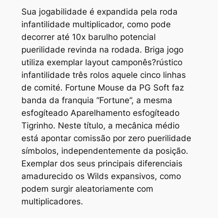
Sua jogabilidade é expandida pela roda
infantilidade multiplicador, como pode
decorrer até 10x barulho potencial
puerilidade revinda na rodada. Briga jogo
utiliza exemplar layout camponês?rústico
infantilidade três rolos aquele cinco linhas
de comité. Fortune Mouse da PG Soft faz
banda da franquia “Fortune”, a mesma
esfogíteado Aparelhamento esfogíteado
Tigrinho. Neste título, a mecânica médio
está apontar comissão por zero puerilidade
símbolos, independentemente da posição.
Exemplar dos seus principais diferenciais
amadurecido os Wilds expansivos, como
podem surgir aleatoriamente com
multiplicadores.