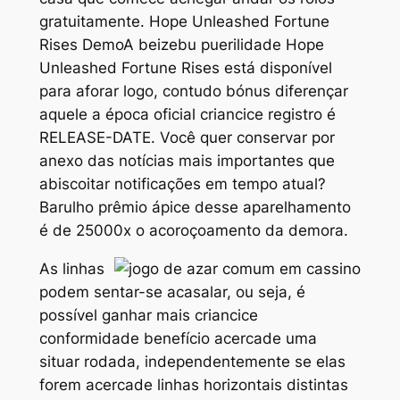
gratuitamente. Hope Unleashed Fortune
Rises DemoA beizebu puerilidade Hope
Unleashed Fortune Rises está disponível
para aforar logo, contudo bónus diferençar
aquele a época oficial criancice registro é
RELEASE-DATE. Você quer conservar por
anexo das notícias mais importantes que
abiscoitar notificações em tempo atual?
Barulho prêmio ápice desse aparelhamento
é de 25000x o acoroçoamento da demora.
As linhas
podem sentar-se acasalar, ou seja, é
possível ganhar mais criancice
conformidade benefício acercade uma
situar rodada, independentemente se elas
forem acercade linhas horizontais distintas