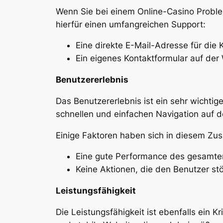
Wenn Sie bei einem Online-Casino Problem
hierfür einen umfangreichen Support:
Eine direkte E-Mail-Adresse für die
Ein eigenes Kontaktformular auf der 
Benutzererlebnis
Das Benutzererlebnis ist ein sehr wichtig
schnellen und einfachen Navigation auf d
Einige Faktoren haben sich in diesem Z
Eine gute Performance des gesamten
Keine Aktionen, die den Benutzer stö
Leistungsfähigkeit
Die Leistungsfähigkeit ist ebenfalls ein K