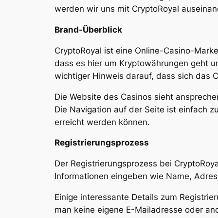
werden wir uns mit CryptoRoyal auseinand
Brand-Überblick
CryptoRoyal ist eine Online-Casino-Marke,
dass es hier um Kryptowährungen geht und
wichtiger Hinweis darauf, dass sich das Ca
Die Website des Casinos sieht anspreche
Die Navigation auf der Seite ist einfach
erreicht werden können.
Registrierungsprozess
Der Registrierungsprozess bei CryptoRoyal
Informationen eingeben wie Name, Adres
Einige interessante Details zum Registri
man keine eigene E-Mailadresse oder and