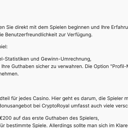
en Sie direkt mit dem Spielen beginnen und Ihre Erfahr
ie Benutzerfreundlichkeit zur Verfügung.
iel:
iel-Statistiken und Gewinn-Umrechnung,
 Ihre Guthaben sicher zu verwahren. Die Option "Profil
unehmen.
dteil für jedes Casino. Hier geht es darum, die Spieler 
 Bonusangebot bei CryptoRoyal umfasst auch viele vers
200 auf das erste Guthaben des Spielers,
ür bestimmte Spiele. Allerdings sollte man sich im Klar