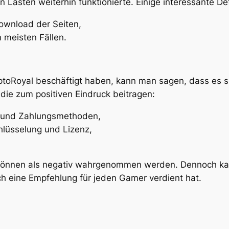
n Lasten weiterhin funktionierte. Einige interessante De
ownload der Seiten,
 meisten Fällen.
ptoRoyal beschäftigt haben, kann man sagen, dass es si
 die zum positiven Eindruck beitragen:
n und Zahlungsmethoden,
lüsselung und Lizenz,
können als negativ wahrgenommen werden. Dennoch kan
ich eine Empfehlung für jeden Gamer verdient hat.