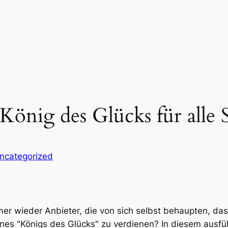
önig des Glücks für alle S
ncategorized
mer wieder Anbieter, die von sich selbst behaupten, da
 eines "Königs des Glücks" zu verdienen? In diesem ausf