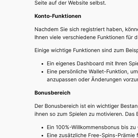
Seite auf der Website selbst.
Konto-Funktionen
Nachdem Sie sich registriert haben, könn
Ihnen viele verschiedene Funktionen für d
Einige wichtige Funktionen sind zum Beisp
Ein eigenes Dashboard mit Ihren Sp
Eine persönliche Wallet-Funktion, um
anzupassen oder Änderungen vorz
Bonusbereich
Der Bonusbereich ist ein wichtiger Bestan
ihnen so zum Spielen zu motivieren. Das
Ein 100%-Willkommensbonus bis zu €
Eine zusätzliche Free-Spins-Prämie f