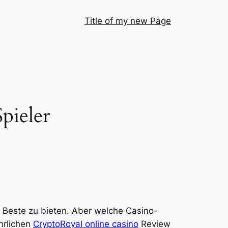
Title of my new Page
pieler
s Beste zu bieten. Aber welche Casino-
ührlichen
CryptoRoyal online casino
Review