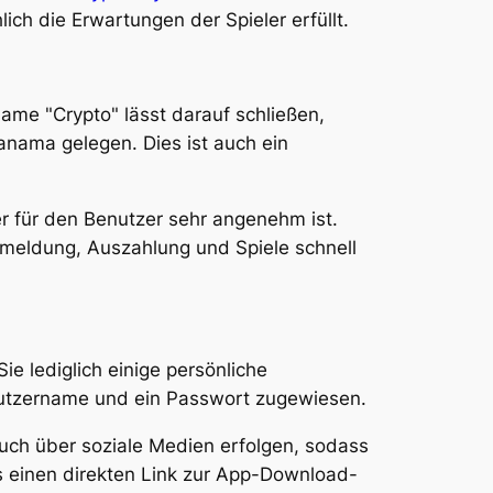
ch die Erwartungen der Spieler erfüllt.
Name "Crypto" lässt darauf schließen,
anama gelegen. Dies ist auch ein
r für den Benutzer sehr angenehm ist.
nmeldung, Auszahlung und Spiele schnell
e lediglich einige persönliche
utzername und ein Passwort zugewiesen.
auch über soziale Medien erfolgen, sodass
s einen direkten Link zur App-Download-