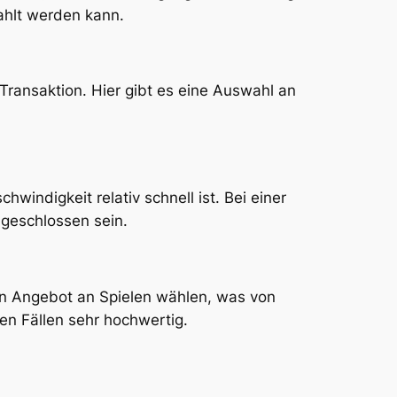
ahlt werden kann.
Transaktion. Hier gibt es eine Auswahl an
hwindigkeit relativ schnell ist. Bei einer
bgeschlossen sein.
ten Angebot an Spielen wählen, was von
ten Fällen sehr hochwertig.