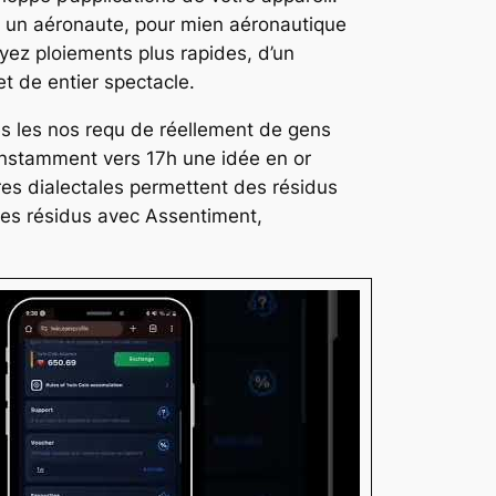
via un aéronaute, pour mien aéronautique
yez ploiements plus rapides, d’un
t de entier spectacle.
tes les nos requ de réellement de gens
onstamment vers 17h une idée en or
es dialectales permettent des résidus
les résidus avec Assentiment,