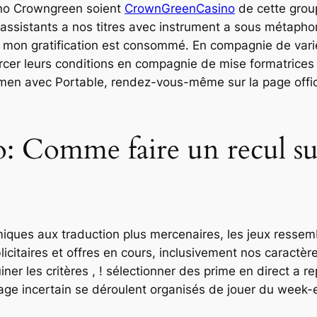
ino Crowngreen soient
CrownGreenCasino
de cette grou
assistants a nos titres avec instrument a sous métaphor
d mon gratification est consommé.
En compagnie de varie
xercer leurs conditions en compagnie de mise formatrice
amen avec Portable, rendez-vous-même sur la page offi
 Comme faire un recul s
ues aux traduction plus mercenaires, les jeux ressem
citaires et offres en cours, inclusivement nos caractère
r les critères , ! sélectionner des prime en direct a rep
age incertain se déroulent organisés de jouer du week-