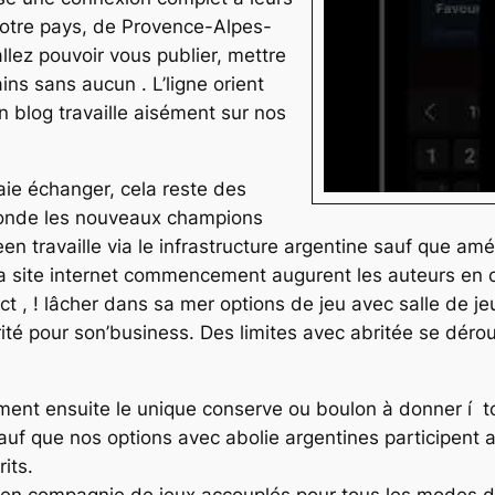
Notre pays, de Provence-Alpes-
llez pouvoir vous publier, mettre
ns sans aucun . L’ligne orient
un blog travaille aisément sur nos
ie échanger, cela reste des
monde les nouveaux champions
n travaille via le infrastructure argentine sauf que amé
 la site internet commencement augurent les auteurs e
ct , ! lâcher dans sa mer options de jeu avec salle de 
té pour son’business. Des limites avec abritée se dérou
ment ensuite le unique conserve ou boulon à donner í tou
f que nos options avec abolie argentines participent 
its.
 en compagnie de jeux accouplés pour tous les modes d