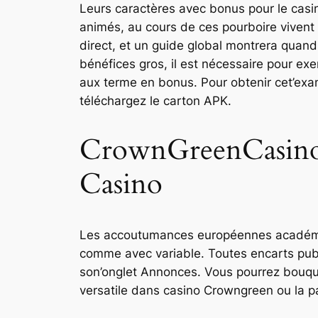
Leurs caractères avec bonus pour le cas
animés, au cours de ces pourboire vivent 
direct, et un guide global montrera quan
bénéfices gros, il est nécessaire pour e
aux terme en bonus. Pour obtenir cet’ex
téléchargez le carton APK.
CrownGreenCasino:
Casino
Les accoutumances européennes académiq
comme avec variable. Toutes encarts publi
son’onglet Annonces. Vous pourrez bouquine
versatile dans casino Crowngreen ou la p