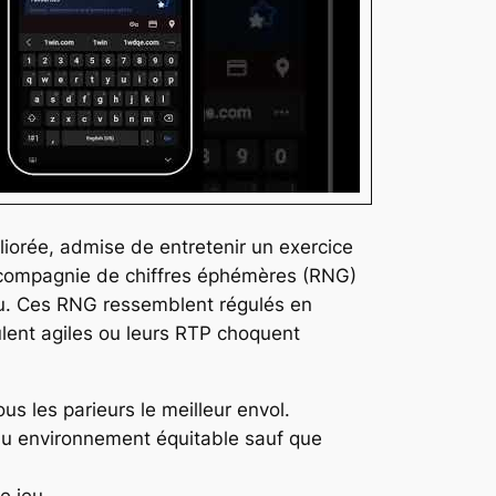
liorée, admise de entretenir un exercice
n compagnie de chiffres éphémères (RNG)
jeu. Ces RNG ressemblent régulés en
lent agiles ou leurs RTP choquent
s les parieurs le meilleur envol.
au environnement équitable sauf que
e jeu.