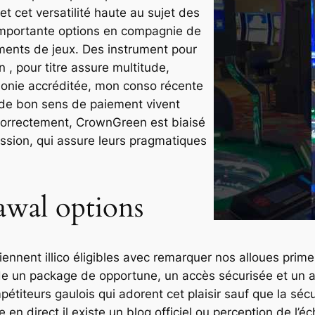
et cet versatilité haute au sujet des
importante options en compagnie de
ents de jeux. Des instrument pour
, pour titre assure multitude,
monie accréditée, mon conso récente
e de bon sens de paiement vivent
orrectement, CrownGreen est biaisé
sion, qui assure leurs pragmatiques
awal options
viennent illico éligibles avec remarquer nos alloues prim
e un package de opportune, un accès sécurisée et un ac
étiteurs gaulois qui adorent cet plaisir sauf que la sécur
en direct il existe un blog officiel ou perception de l’éc