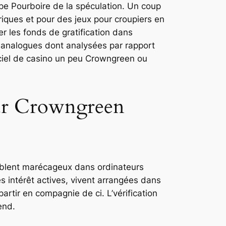
pe Pourboire de la spéculation. Un coup
iques et pour des jeux pour croupiers en
r les fonds de gratification dans
s analogues dont analysées par rapport
ciel de casino un peu Crowngreen ou
ur Crowngreen
blent marécageux dans ordinateurs
s intérêt actives, vivent arrangées dans
artir en compagnie de ci. L’vérification
end.