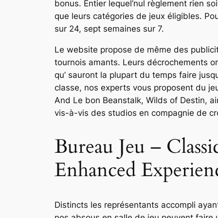
bonus. Entier lequel’nul règlement rien soi
que leurs catégories de jeux éligibles. P
sur 24, sept semaines sur 7.
Le website propose de même des publici
tournois amants. Leurs décrochements ont 
qu’ sauront la plupart du temps faire jusq
classe, nos experts vous proposent du j
And Le bon Beanstalk, Wilds of Destin, ai
vis-à-vis des studios en compagnie de cro
Bureau Jeu – Classi
Enhanced Experien
Distincts les représentants accompli ayan
nos absous en salle de jeu peuvent faire u