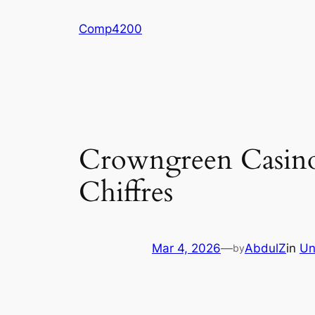
Skip
Comp4200
to
content
Crowngreen Casino
Chiffres
Mar 4, 2026
—
AbdulZ
in
Un
by