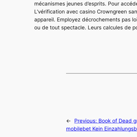
mécanismes jeunes d’esprits. Pour accéder 
L’vérification avec casino Crowngreen sans
appareil. Employez décrochements pas loin
ou de tout spectacle. Leurs calcules de po
←
Previous:
Book of Dead gr
mobilebet Kein Einzahlungsb