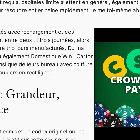
t requis, capitales limite s’jettent en général, égalemen
our résoudre entier peine rapidement, je me toi-même ab
tés avec rechargement et des
entre deux , ! trois journées, alors
u’à trio jours manufacturés. Du ma
eu également Domestique Win , Carton
nsi que de leurs bureau avec coiffure
upiers en rectiligne.
c Grandeur,
ce
t complet un codex originel ou reçu
n profit sur cette casino un peu.