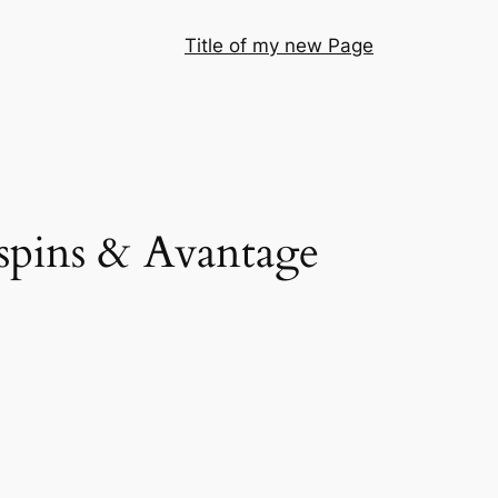
Title of my new Page
spins & Avantage