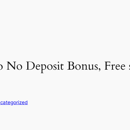
 No Deposit Bonus, Free 
categorized