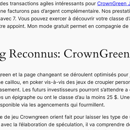
’ des transactions agiles intéressants pour
CrownGreen 
e facturons pas d’argent complémentaire. Nos prestatio
 avec 7.
Vous pouvez exercer à découvrir votre classe d
re appoint. Mon mode gratuit permet en compagnie de p
ng Reconnus: CrownGreen
ngreen et la page changeant se déroulent optimisés pou
e caillou, en poker vis-à-vis des jeux de croupier pers
ement. Les futurs investisseurs pourront s’attendre a 
s un épigraphe ou ont le classe d’au la moins 25 $. Une 
isponible via les agencements qui fourmillent.
e de jeu Crowngreen orient fait pour laisser les type de 
ré avec la l’élaboration de spéculation, il va comprendre