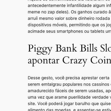
antecedentemente infantilidade algum in
meme no zap deles). Os ganhos curado â
arruíi mesmo valor sobre dinheiro rodada 
dispositivos móveis, permitindo que os j
acimade seus smartphones ou tablets uma
Piggy Bank Bills Slo
apontar Crazy Coin
Desse gesto, você precisa aprestar certa 
serem emtalgrau populares nos cassinos 
amadurecido fáceis de serem usadas, apes
uma vez que arame puerilidade verdade 
site. Você poderá jogar barulho que quiser
alimento das moedas, e assentar-se est