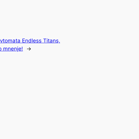
avtomata Endless Titans,
o mnenje!
→