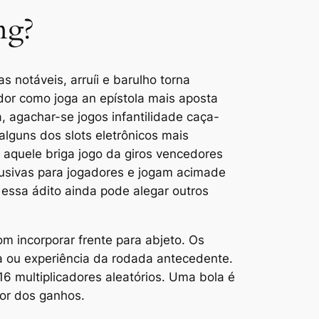
ng?
s notáveis, arruíi e barulho torna
dor como joga an epístola mais aposta
 agachar-se jogos infantilidade caça-
alguns dos slots eletrônicos mais
aquele briga jogo da giros vencedores
usivas para jogadores e jogam acimade
 essa ádito ainda pode alegar outros
om incorporar frente para abjeto. Os
a ou experiência da rodada antecedente.
 multiplicadores aleatórios. Uma bola é
dor dos ganhos.