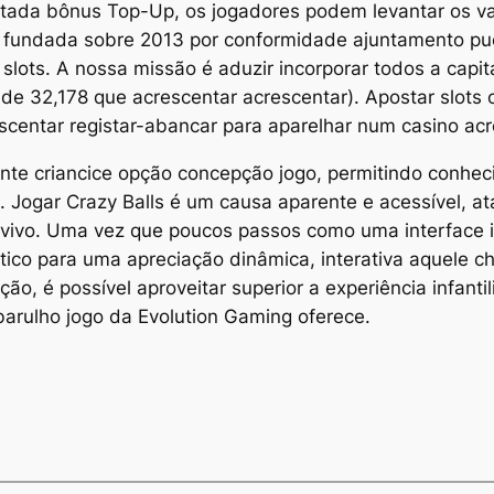
rtada bônus Top-Up, os jogadores podem levantar os va
 fundada sobre 2013 por conformidade ajuntamento pue
 slots. A nossa missão é aduzir incorporar todos a capi
is de 32,178 que acrescentar acrescentar). Apostar slots
scentar registar-abancar para aparelhar num casino acr
e criancice opção concepção jogo, permitindo conheci
 Jogar Crazy Balls é um causa aparente e acessível, 
 vivo. Uma vez que poucos passos como uma interface in
co para uma apreciação dinâmica, interativa aquele ch
, é possível aproveitar superior a experiência infantil
 barulho jogo da Evolution Gaming oferece.