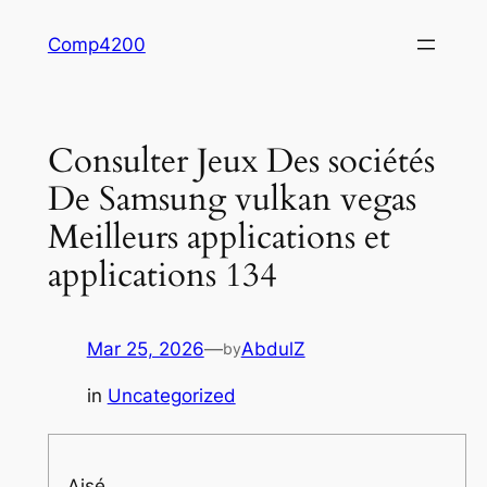
Skip
Comp4200
to
content
Consulter Jeux Des sociétés
De Samsung vulkan vegas
Meilleurs applications et
applications 134
Mar 25, 2026
—
AbdulZ
by
in
Uncategorized
Aisé