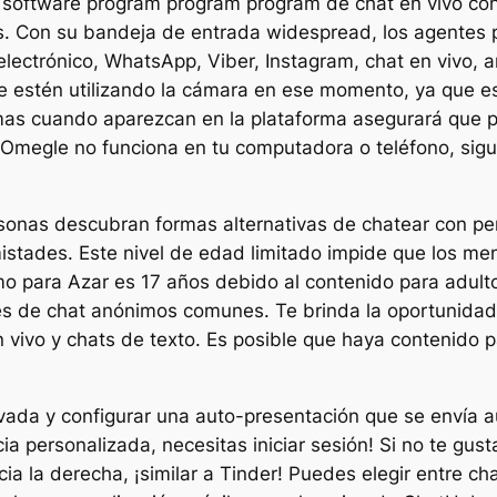
 software program program program de chat en vivo con
os. Con su bandeja de entrada widespread, los agentes 
electrónico, WhatsApp, Viber, Instagram, chat en vivo, 
que estén utilizando la cámara en ese momento, ya que 
emas cuando aparezcan en la plataforma asegurará que 
 Omegle no funciona en tu computadora o teléfono, sigu
sonas descubran formas alternativas de chatear con pe
amistades. Este nivel de edad limitado impide que los 
imo para Azar es 17 años debido al contenido para adulto
ones de chat anónimos comunes. Te brinda la oportunid
vivo y chats de texto. Es posible que haya contenido pa
ivada y configurar una auto-presentación que se envía
ia personalizada, necesitas iniciar sesión! Si no te gu
ia la derecha, ¡similar a Tinder! Puedes elegir entre ch