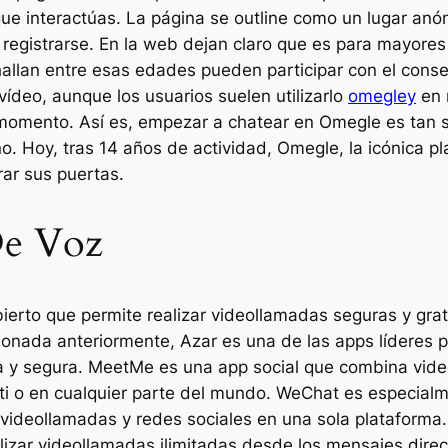
 que interactúas. La página se outline como un lugar an
e registrarse. En la web dejan claro que es para mayore
hallan entre esas edades pueden participar con el cons
ídeo, aunque los usuarios suelen utilizarlo
omegley
en 
omento. Así es, empezar a chatear en Omegle es tan se
o. Hoy, tras 14 años de actividad, Omegle, la icónica p
ar sus puertas.
De Voz
ierto que permite realizar videollamadas seguras y gratu
onada anteriormente, Azar es una de las apps líderes p
da y segura. MeetMe es una app social que combina vid
 o en cualquier parte del mundo. WeChat es especialme
videollamadas y redes sociales en una sola plataforma.
alizar videollamadas ilimitadas desde los mensajes dire