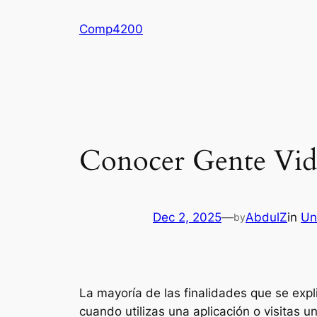
Skip
Comp4200
to
content
Conocer Gente Vide
Dec 2, 2025
—
AbdulZ
in
Un
by
La mayoría de las finalidades que se exp
cuando utilizas una aplicación o visitas 