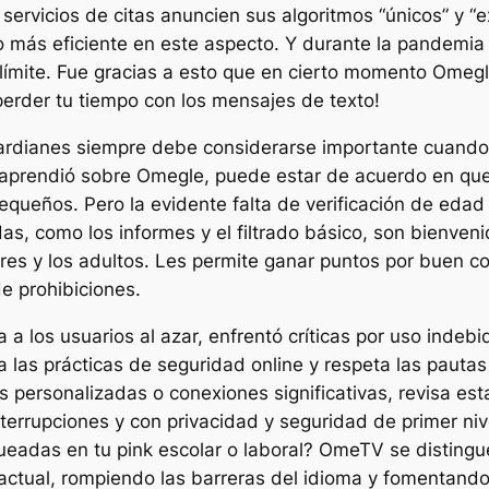
servicios de citas anuncien sus algoritmos “únicos” y “
 más eficiente en este aspecto. Y durante la pandemia p
límite. Fue gracias a esto que en cierto momento Omegle 
 perder tu tiempo con los mensajes de texto!
uardianes siempre debe considerarse importante cuando t
ue aprendió sobre Omegle, puede estar de acuerdo en qu
pequeños. Pero la evidente falta de verificación de eda
s, como los informes y el filtrado básico, son bienvenid
res y los adultos. Les permite ganar puntos por buen c
de prohibiciones.
a a los usuarios al azar, enfrentó críticas por uso indeb
las prácticas de seguridad online y respeta las pautas 
 personalizadas o conexiones significativas, revisa est
 interrupciones y con privacidad y seguridad de primer 
ueadas en tu pink escolar o laboral? OmeTV se distingu
 actual, rompiendo las barreras del idioma y fomentan