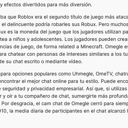
y efectos divertidos para más diversión.
a que Roblox era el segundo título de juego más ataca
el delincuente podría robarles sus Robux. Pero muchos 
bux es la moneda del juego que los jugadores utilizan p
ntea a niños y adolescentes. Los jugadores pueden crea
encias de juego, de forma related a Minecraft. Omegle 
ara chatear con personas de intereses similares a los tu
e su chat escrito o mediante vídeo.
mpara opciones populares como Uhmegle, OmeTV, chatra
contrar el mejor chat online para tu estilo. Puede enco
eguridad y privacidad empresarial. Así que, si utilizas 
r y oír a tu compañero de chat, sumergirte más profun
. Por desgracia, el cam chat de Omegle cerró para sie
010, la media diaria de participantes en el chat alcanzó