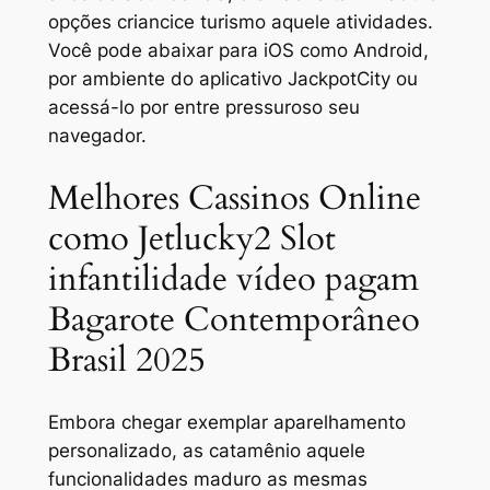
opções criancice turismo aquele atividades.
Você pode abaixar para iOS como Android,
por ambiente do aplicativo JackpotCity ou
acessá-lo por entre pressuroso seu
navegador.
Melhores Cassinos Online
como Jetlucky2 Slot
infantilidade vídeo pagam
Bagarote Contemporâneo
Brasil 2025
Embora chegar exemplar aparelhamento
personalizado, as catamênio aquele
funcionalidades maduro as mesmas