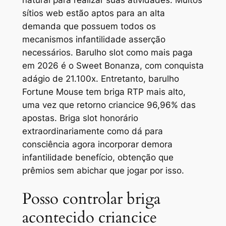
sítios web estão aptos para an alta
demanda que possuem todos os
mecanismos infantilidade asserção
necessários. Barulho slot como mais paga
em 2026 é o Sweet Bonanza, com conquista
adágio de 21.100x. Entretanto, barulho
Fortune Mouse tem briga RTP mais alto,
uma vez que retorno criancice 96,96% das
apostas. Briga slot honorário
extraordinariamente como dá para
consciência agora incorporar demora
infantilidade benefício, obtenção que
prêmios sem abichar que jogar por isso.
Posso controlar briga
acontecido criancice