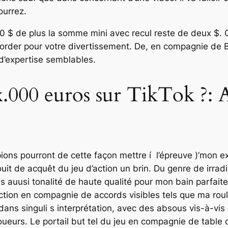
ourrez.
r 10 $ de plus la somme mini avec recul reste de deux $.
aborder pour votre divertissement. De, en compagnie de 
d’expertise semblables.
.000 euros sur TikTok ?: A
ons pourront de cette façon mettre í l’épreuve )’mon exp
jouit de acquêt du jeu d’action un brin. Du genre de irra
s auusi tonalité de haute qualité pour mon bain parfaite
ction en compagnie de accords visibles tels que ma roule
ans singuli s interprétation, avec des absous vis-à-vis
oueurs. Le portail but tel du jeu en compagnie de tabl