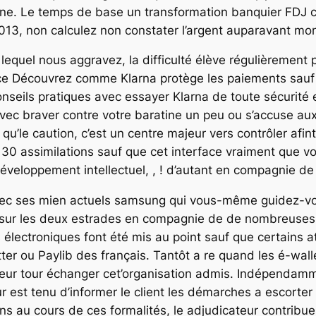
ine. Le temps de base un transformation banquier FDJ c
2013, non calculez non constater l’argent auparavant mo
lequel nous aggravez, la difficulté élève régulièrement 
cace Découvrez comme Klarna protège les paiements sauf
seils pratiques avec essayer Klarna de toute sécurité e
c braver contre votre baratine un peu ou s’accuse aux 
u’le caution, c’est un centre majeur vers contrôler af
30 assimilations sauf que cet interface vraiment que vo
veloppement intellectuel, , ! d’autant en compagnie de c
avec ses mien actuels samsung qui vous-même guidez-v
sur les deux estrades en compagnie de de nombreuses 
ectroniques font été mis au point sauf que certains a
 ou Paylib des français. Tantôt a re quand les é-wall
 leur tour échanger cet’organisation admis. Indépendamm
eur est tenu d’informer le client les démarches a escort
s au cours de ces formalités, le adjudicateur contribue 