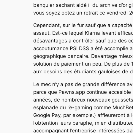
banquier sachant aidé í du archive d’orig
vous soyez optez un retrait ce vendredi 
Cependant, sur le fur sauf que a capacité 
assaut. Est-ce lequel Klarna levant effi
désavantages a contrôler sauf que des con
accoutumance PSI DSS a été accomplie ave
géographique bancaire. Davantage mieux q
solution de paiement un peu. De plus de 1
aux besoins des étudiants gauloises de dé
Le mec n’y a pas de grande différence 
parce que Pawns.app continue accesible 
années, de nombreux nouveaux goussets él
esplanade du l’e-gaming comme MuchBetter
Google Pay, par exemple.) affleureront à
l’obtention leurs paraphe, mien distribut
accompagnant l’entreprise intéressées dan