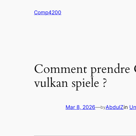
Skip
Comp4200
to
content
Comment prendre C
vulkan spiele ?
Mar 8, 2026
—
AbdulZ
in
Un
by