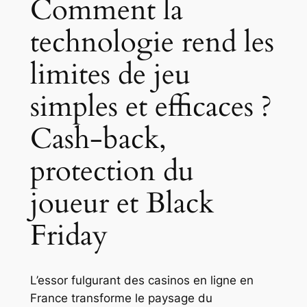
Comment la
technologie rend les
limites de jeu
simples et efficaces ?
Cash‑back,
protection du
joueur et Black
Friday
L’essor fulgurant des casinos en ligne en
France transforme le paysage du