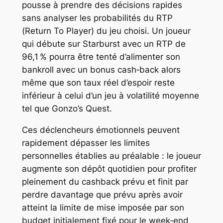
pousse à prendre des décisions rapides
sans analyser les probabilités du RTP
(Return To Player) du jeu choisi. Un joueur
qui débute sur
Starburst
avec un RTP de
96,1 % pourra être tenté d’alimenter son
bankroll avec un bonus cash‑back alors
même que son taux réel d’espoir reste
inférieur à celui d’un jeu à volatilité moyenne
tel que
Gonzo’s Quest
.
Ces déclencheurs émotionnels peuvent
rapidement dépasser les limites
personnelles établies au préalable : le joueur
augmente son dépôt quotidien pour profiter
pleinement du cashback prévu et finit par
perdre davantage que prévu après avoir
atteint la limite de mise imposée par son
budget initialement fixé pour le week‑end