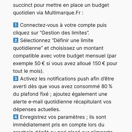
succinct pour mettre en place un budget
quotidien via Multimarque.Fr :
Connectez‑vous à votre compte puis
cliquez sur “Gestion des limites”.
Sélectionnez “Définir une limite
quotidienne” et choisissez un montant
compatible avec votre budget mensuel (par
exemple 50 € si vous avez alloué 150 € pour
tout le mois).
Activez les notifications push afin d’être
averti dès que vous avez consommé 80 %
du plafond fixé ; ajoutez également une
alerte e‑mail quotidienne récapitulant vos
dépenses actuelles.
Enregistrez vos paramètres ; ils sont
immédiatement pris en compte lors du