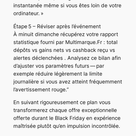
instantanée même si vous êtes loin de votre
ordinateur. »
Étape 5 – Réviser après l’événement
À minuit dimanche récupérez votre rapport
statistique fourni par Multimarque.Fr : total
dépôts vs gains nets vs cashback reçu vs
alertes déclenchées . Analysez ce bilan afin
d’ajuster vos paramètres futurs — par
exemple réduire légèrement la limite
journalière si vous avez atteint fréquemment
l’avertissement rouge.”
En suivant rigoureusement ce plan vous
transformerez chaque offre exceptionnelle
offerte durant le Black Friday en expérience
maîtrisée plutôt qu’en impulsion incontrôlée.