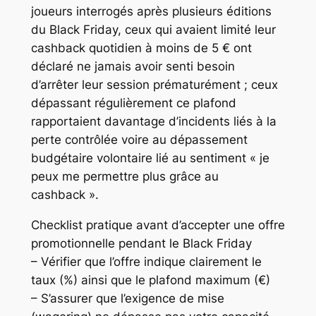
joueurs interrogés après plusieurs éditions
du Black Friday, ceux qui avaient limité leur
cashback quotidien à moins de 5 € ont
déclaré ne jamais avoir senti besoin
d’arrêter leur session prématurément ; ceux
dépassant régulièrement ce plafond
rapportaient davantage d’incidents liés à la
perte contrôlée voire au dépassement
budgétaire volontaire lié au sentiment « je
peux me permettre plus grâce au
cashback ».
Checklist pratique avant d’accepter une offre
promotionnelle pendant le Black Friday
– Vérifier que l’offre indique clairement le
taux (%) ainsi que le plafond maximum (€)
– S’assurer que l’exigence de mise