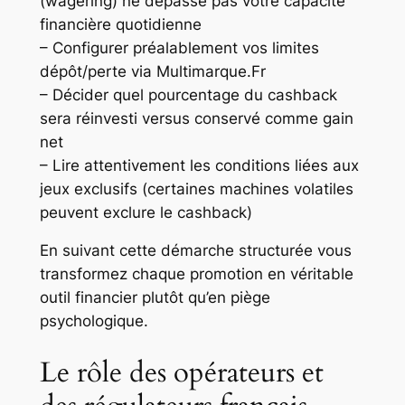
(wagering) ne dépasse pas votre capacité
financière quotidienne
– Configurer préalablement vos limites
dépôt/perte via Multimarque.Fr
– Décider quel pourcentage du cashback
sera réinvesti versus conservé comme gain
net
– Lire attentivement les conditions liées aux
jeux exclusifs (certaines machines volatiles
peuvent exclure le cashback)
En suivant cette démarche structurée vous
transformez chaque promotion en véritable
outil financier plutôt qu’en piège
psychologique.
Le rôle des opérateurs et