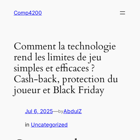
Skip
Comp4200
to
content
Comment la technologie
rend les limites de jeu
simples et efficaces ?
Cash‑back, protection du
joueur et Black Friday
Jul 6, 2025
—
AbdulZ
by
in
Uncategorized