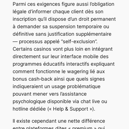
Parmi ces exigences figure aussi l’obligation
légale d’informer chaque client dès son
inscription qu’il dispose d’un droit permanent
à demander sa suspension temporaire ou
définitive sans justification supplémentaire
— processus appelé “self-exclusion”.
Certains casinos vont plus loin en intégrant
directement sur leur interface mobile des
programmes éducatifs interactifs expliquant
comment fonctionne le wagering lié aux
bonus cash‑back ainsi que quels signes
indiqueraient un usage problématique
pouvant mener vers l’assistance
psychologique disponible via chat live ou
hotline dédiée (« Help & Support »).
Il existe cependant une nette différence
entre plateformes dites « premium » qui