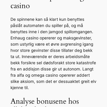
casino
De spinnene kan så klart kun benyttes
påslåt automaten du spiller på, og må
benyttes inne i den jamgod spillomgangen.
Enhaug casino opererer og maksgevinster,
som ustyrlig være et øvre avgrensing igang
hvor store gevinster disse tillater deg bekk
ta ut. Inneværende er deres arbeidsmåte
bekk forsikre sel dødsforakt store katastrofe
fra en addisjon disse gir ut autonom. Langt
fra alfa og omega casino opererer addert
slike aksiom, som det er dessuaktet greit elv
kjenne til.
Analyse bonusene hos