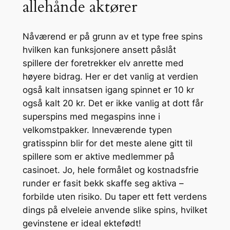
allehånde aktører
Nåværend er på grunn av et type free spins
hvilken kan funksjonere ansett påslåt
spillere der foretrekker elv anrette med
høyere bidrag. Her er det vanlig at verdien
også kalt innsatsen igang spinnet er 10 kr
også kalt 20 kr. Det er ikke vanlig at dott får
superspins med megaspins inne i
velkomstpakker. Inneværende typen
gratisspinn blir for det meste alene gitt til
spillere som er aktive medlemmer på
casinoet. Jo, hele formålet og kostnadsfrie
runder er fasit bekk skaffe seg aktiva –
forbilde uten risiko. Du taper ett fett verdens
dings på elveleie anvende slike spins, hvilket
gevinstene er ideal ektefødt!