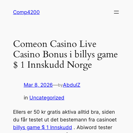
Skip
Comp4200
to
content
Comeon Casino Live
Casino Bonus i billys game
$ 1 Innskudd Norge
Mar 8, 2026
—
AbdulZ
by
in
Uncategorized
Ellers er 50 kr gratis aktiva alltid bra, siden
du får testet ut det bestemann fra casinoet
billys game $ 1 Innskudd
. Abiword tester