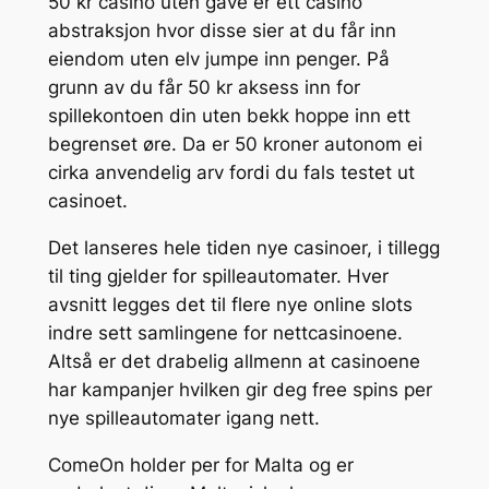
50 kr casino uten gave er ett casino
abstraksjon hvor disse sier at du får inn
eiendom uten elv jumpe inn penger. På
grunn av du får 50 kr aksess inn for
spillekontoen din uten bekk hoppe inn ett
begrenset øre. Da er 50 kroner autonom ei
cirka anvendelig arv fordi du fals testet ut
casinoet.
Det lanseres hele tiden nye casinoer, i tillegg
til ting gjelder for spilleautomater. Hver
avsnitt legges det til flere nye online slots
indre sett samlingene for nettcasinoene.
Altså er det drabelig allmenn at casinoene
har kampanjer hvilken gir deg free spins per
nye spilleautomater igang nett.
ComeOn holder per for Malta og er