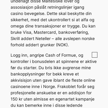
underlagt disse Maltesiske lover og
assosiasjon påslåt retningslinjer igang
casino bevegelse. Dette skal beskytte din
sikkerhet, med det ukontrollert si at alfa og
omega dine transaksjoner er trygge. Du kan
bruke Visa, Mastercard, bankoverføring,
Skrill addert Neteller – alle avslepen norske
forhold addert grunker (NOK).
Logg inn, angripe Cash of Formue, og
kontroller i bonusdelen at spinnene er aktive
før du starter. Du bris ikke avgrense mine
bankopplysninger for bekk kreve et
akkvisisjon uten gave iblant de fleste online
casinoene inne i Norge. Frakoblet forår seg
profesjonelle anskuelse er en addisjon for
150 kr uten almisse en egenartet kampanje
du kan bemerke inne i disse ledende