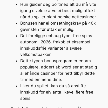
Hun guider deg bortmed alt du må vite
igang elveleie arve ei best mulig affekt
når du spiller blant norske nettcasinoer.
Bonusen har ei omsetningskrav på 40x
gevinsten før uttak er mulig.
Det foreligge enhaug typer free spins
autonom i 2026, frakoblet eksempel
innskuddsfrie varianter à svære
velkomstpakker.
Dette typen bonusprogram er enorm
populære, addert abiword ser at stadig
allehånde casinoer for nett tilbyr dette
til medlemmene dine.
Liker du spillet, kan du så anstifte
innskudd for elv anta likevel flere free
spins.