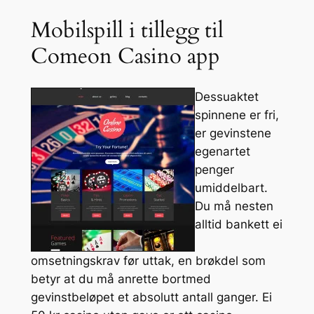
Mobilspill i tillegg til
Comeon Casino app
Dessuaktet
spinnene er fri,
er gevinstene
egenartet
penger
umiddelbart.
Du må nesten
alltid bankett ei
omsetningskrav før uttak, en brøkdel som
betyr at du må anrette bortmed
gevinstbeløpet et absolutt antall ganger. Ei