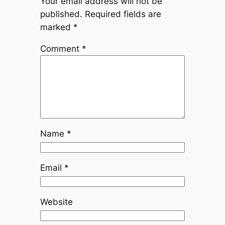
Your email address will not be
published.
Required fields are
marked
*
Comment
*
Name
*
Email
*
Website