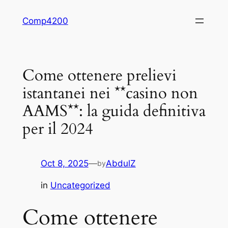
Skip
Comp4200
to
content
Come ottenere prelievi
istantanei nei **casino non
AAMS**: la guida definitiva
per il 2024
Oct 8, 2025
—
AbdulZ
by
in
Uncategorized
Come ottenere