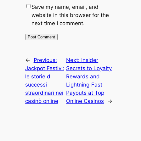
Save my name, email, and
website in this browser for the
next time I comment.
←
Previous:
Next:
Insider
Jackpot Festivi:
Secrets to Loyalty
le storie di
Rewards and
successi
Lightning‑Fast
straordinari nei
Payouts at Top
casinò online
Online Casinos
→