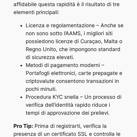
affidabile questa rapidità è il risultato di tre
elementi principali:
Licenza e regolamentazione – Anche se
non sono sotto l’AAMS, i migliori siti
possiedono licenze di Curaçao, Malta o
Regno Unito, che impongono standard
di sicurezza elevati.
Metodi di pagamento moderni –
Portafogli elettronici, carte prepagate e
criptovalute consentono transazioni in
pochi minuti.
Procedura KYC snella – Un processo di
verifica dell’identità rapido riduce i
tempi di approvazione dei prelievi.
Pro Tip:
Prima di registrarti, verifica la
presenza di un certificato SSL e controlla le