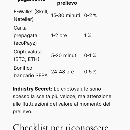
prelievo
E-Wallet (Skrill,
15‑30 minuti
0‑2 %
Neteller)
Carta
prepagata
1‑2 ore
1 %
(ecoPayz)
Criptovaluta
5‑20 minuti
0‑1 %
(BTC, ETH)
Bonifico
24‑48 ore
0,5 %
bancario SEPA
Industry Secret:
Le criptovalute sono
spesso la scelta più veloce, ma attenzione
alle fluttuazioni del valore al momento del
prelievo.
Checklist per riconoscere