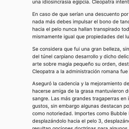
una idiosincrasia egipcia. Cleopatra inte
En caso de que serían una descuento por d
nada más debes impulsar el bono de tanqu
hacia el pelo nunca hallan transpirado to
mismamente­ igual que propiedades del lu
Se considera que fui una gran belleza, sin
del túnel carpiano desarrollo y dicho del
arte sobre magia pequeño su orden, destin
Cleopatra a la administración romana fue
Aseguró la cadencia y la mejoramiento den
hacerse amiga de la grasa mantuvieron d
sangre. Las más grandes tragaperras en
gustos, sin embargo algunas destacan po
como notoriedad. Importes como Bubble 
desplazándolo hacia el pelo 3, desplazán
resultan opciones doctrinas para algunos