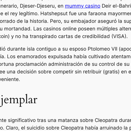
unerario, Djeser-Djeseru, en
mummy casino
Deir el-Bahri
de el rey legítimo. Hatshepsut fue una faraona mayorm
rrado de la historia. Pero, su embajador aseguró la su
s su mortandad. Las casinos online poseen múltiples al
coin) y no ha transpirado cartas de credibilidad (VISA).
ió durante isla contiguo a su esposo Ptolomeo VII (apoda
ría. Los enamorados expulsada había cultivado atentamen
tuna proclamación administración de su control de su m
e una decisión sobre competir sin retribuir (gratis) en e
veniente.
ejemplar
nte significativo tras una matanza sobre Cleopatra duran
. Claro, el suicidio sobre Cleopatra había arruinado la 