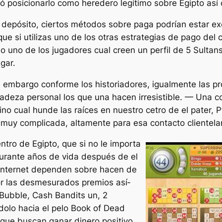
ntó posicionarlo como heredero legítimo sobre Egipto as
epósito, ciertos métodos sobre paga podrían estar exclu
e si utilizas uno de los otras estrategias de pago del
do uno de los jugadores cual creen un perfil de 5 Sultan
gar.
 embargo conforme los historiadores, igualmente las prod
icadeza personal los que una hacen irresistible. — Una 
o cual hunde las raíces en nuestro cetro de el pater, Pt
 muy complicada, altamente para esa contacto clientelar
tro de Egipto, que si no le importa
urante años de vida después de el
 internet dependen sobre hacen de
r las desmesurados premios así­
Bubble, Cash Bandits un, 2
dolo hacia el pelo Book of Dead
 que buscan ganar dinero positivo.