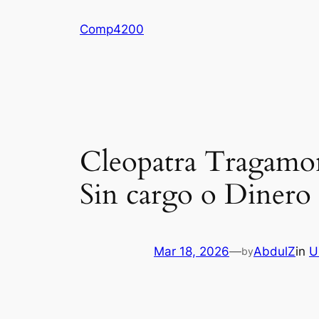
Skip
Comp4200
to
content
Cleopatra Tragamon
Sin cargo o Dinero 
Mar 18, 2026
—
AbdulZ
in
U
by