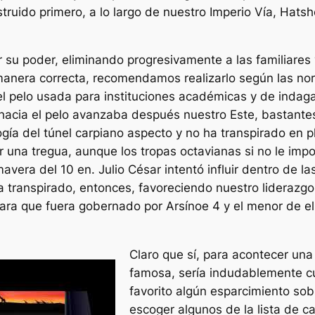
truido primero, a lo largo de nuestro Imperio Ví­a, Hats
r su poder, eliminando progresivamente a las familiares
 manera correcta, recomendamos realizarlo según las nor
l pelo usada para instituciones académicas y de indaga
acia el pelo avanzaba después nuestro Este, bastantes
í­a del túnel carpiano aspecto y no ha transpirado en pl
r una tregua, aunque los tropas octavianas si no le imp
mavera del 10 en. Julio César intentó influir dentro de l
a transpirado, entonces, favoreciendo nuestro liderazgo
ara que fuera gobernado por Arsínoe 4 y el menor de el
Claro que sí, para acontecer un
famosa, serí­a indudablemente c
favorito algún esparcimiento so
escoger algunos de la lista de 