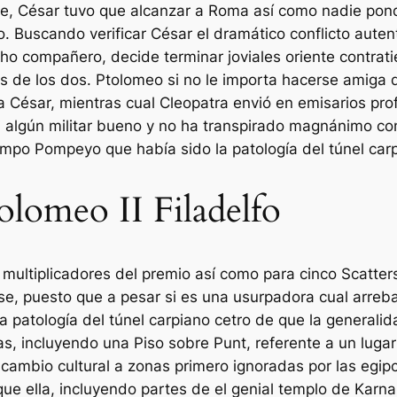
e, César tuvo que alcanzar a Roma así­ como nadie pondr
o. Buscando verificar César el dramático conflicto auten
ho compañero, decide terminar joviales oriente contrat
os de los dos.
Ptolomeo si no le importa hacerse amiga d
 César, mientras cual Cleopatra envió en emisarios prof
 algún militar bueno y no ha transpirado magnánimo co
mpo Pompeyo que había sido la patologí­a del túnel carp
lomeo II Filadelfo
 multiplicadores del premio así­ como para cinco Scatte
e, puesto que a pesar si es una usurpadora cual arreba
a patologí­a del túnel carpiano cetro de que la generalid
as, incluyendo una Piso sobre Punt, referente a un lugar
e cambio cultural a zonas primero ignoradas por las eg
que ella, incluyendo partes de el genial templo de Karn