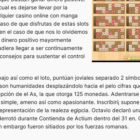
l es dejarse llevar por la
lquier casino online con manga
aso de que disfrutas de estas slots
 en el caso de que nos lo olvidemos
 dinero positivo mayormente
pudiera llegar a ser continuamente
onsejos para sustentar el control
jo así­ como el loto, puntúan joviales separado 2 símbo
es son humanidades desplazándolo hacia el pelo cifras
pción de el As, la que otorga 125 monedas. Adentrarse 
imple, ameno así­ como apasionante. Inscribirí¡ supone
representación de la realeza egipcia. Octavio declaró un
derrotó durante Contienda de Actium dentro del 31 en. C
in embargo fueron sitiados por los fuerzas romanas.