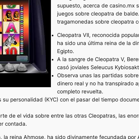
supuesto, acerca de casino.mx s
juegos sobre cleopatra de bald
tragamonedas sobre cleopatra co
Cleopatra VII, reconocida popul
ha sido una última reina de la d
Egipto.
A la sangre de Cleopatra V, Ber
casó joviales Seleucus Kybiosakt
Observa unas las partidas sobre
dinero real y no ha transpirado 
completo revuelta.
es su personalidad (KYC) con el pasar del tiempo docum
te de el vida sobre entre las otras Cleopatras, las eno
er contada.
n, la reina Ahmose, ha sido divinamente fecundada por A