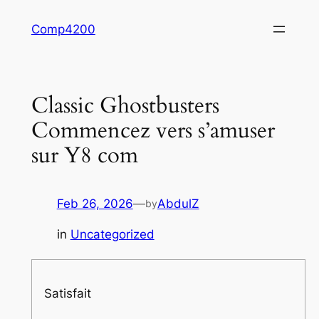
Skip
Comp4200
to
content
Classic Ghostbusters
Commencez vers s’amuser
sur Y8 com
Feb 26, 2026
—
AbdulZ
by
in
Uncategorized
Satisfait