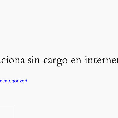
iona sin cargo en interne
ncategorized