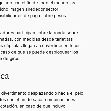
gulado con el fin de todo el mundo las
icho imagen alrededor sector
posibilidades de paga sobre pesos
adores participan sobre la ronda sobre
nadas, con medidas desde tarjetitas
 cápsulas llegan a convertirse en focos
en caso de que se puede desbloquear los
e de giros.
nea
divertimento desplazándolo hacia el pelo
es con el fin de sacar combinaciones
acotación, en caso de que incluyo