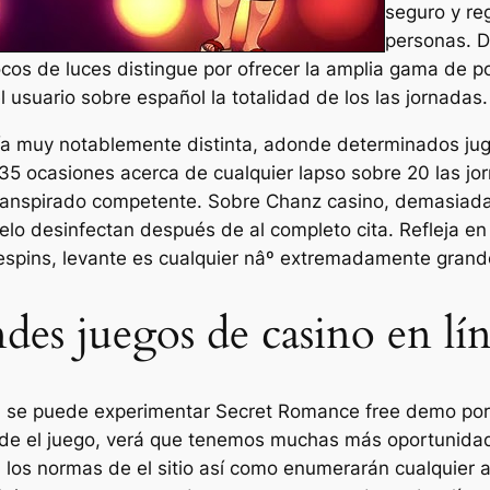
seguro y re
personas. D
focos de luces distingue por ofrecer la amplia gama de 
l usuario sobre español la totalidad de los las jornadas.
­a muy notablemente distinta, adonde determinados jug
5 ocasiones acerca de cualquier lapso sobre 20 las jor
transpirado competente. Sobre Chanz casino, demasiadas
pelo desinfectan después de al completo cita. Refleja 
e respins, levante es cualquier nâº extremadamente grand
des juegos de casino en lí
a se puede experimentar Secret Romance free demo por 
de el juego, verá que tenemos muchas más oportunidad
 los normas de el sitio así­ como enumerarán cualquier 