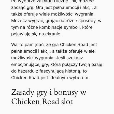
Po wyborze zakładu i liczbę linii, możesz
zacząć grę. Gra jest pełna emocji i akcji, a
także oferuje wiele możliwości wygrania.
Możesz wygrać, grając na różne sposoby, w
tym na różne kombinacje symboli, które
pojawiają się na ekranie.
Warto pamiętać, że gra Chicken Road jest
pełna emocji i akcji, a także oferuje wiele
możliwości wygrania. Jeśli szukasz
emocjonującej gry, która połączy twoją pasję
do hazardu z fascynującą historią, to
Chicken Road jest idealnym wyborem.
Zasady gry i bonusy w
Chicken Road slot