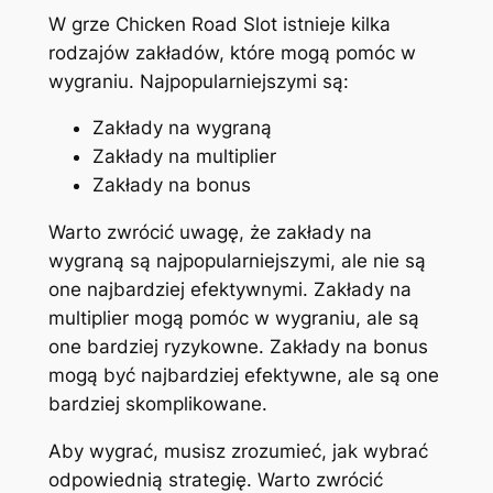
W grze Chicken Road Slot istnieje kilka
rodzajów zakładów, które mogą pomóc w
wygraniu. Najpopularniejszymi są:
Zakłady na wygraną
Zakłady na multiplier
Zakłady na bonus
Warto zwrócić uwagę, że zakłady na
wygraną są najpopularniejszymi, ale nie są
one najbardziej efektywnymi. Zakłady na
multiplier mogą pomóc w wygraniu, ale są
one bardziej ryzykowne. Zakłady na bonus
mogą być najbardziej efektywne, ale są one
bardziej skomplikowane.
Aby wygrać, musisz zrozumieć, jak wybrać
odpowiednią strategię. Warto zwrócić