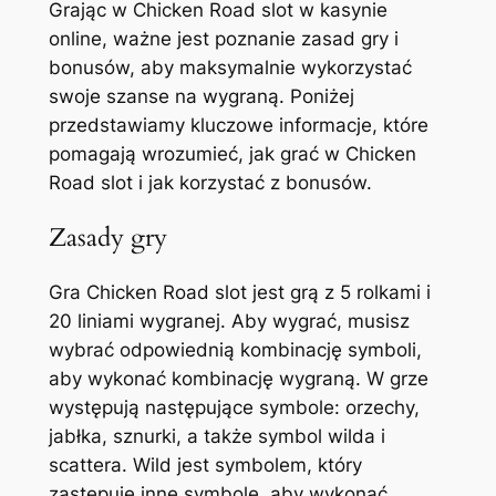
Grając w Chicken Road slot w kasynie
online, ważne jest poznanie zasad gry i
bonusów, aby maksymalnie wykorzystać
swoje szanse na wygraną. Poniżej
przedstawiamy kluczowe informacje, które
pomagają wrozumieć, jak grać w Chicken
Road slot i jak korzystać z bonusów.
Zasady gry
Gra Chicken Road slot jest grą z 5 rolkami i
20 liniami wygranej. Aby wygrać, musisz
wybrać odpowiednią kombinację symboli,
aby wykonać kombinację wygraną. W grze
występują następujące symbole: orzechy,
jabłka, sznurki, a także symbol wilda i
scattera. Wild jest symbolem, który
zastępuje inne symbole, aby wykonać