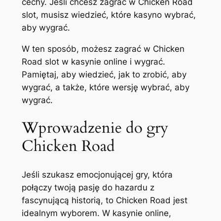
cechy. Jeśli chcesz zagrać w Chicken Road
slot, musisz wiedzieć, które kasyno wybrać,
aby wygrać.
W ten sposób, możesz zagrać w Chicken
Road slot w kasynie online i wygrać.
Pamiętaj, aby wiedzieć, jak to zrobić, aby
wygrać, a także, które wersję wybrać, aby
wygrać.
Wprowadzenie do gry
Chicken Road
Jeśli szukasz emocjonującej gry, która
połączy twoją pasję do hazardu z
fascynującą historią, to Chicken Road jest
idealnym wyborem. W kasynie online,