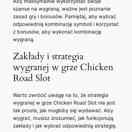
Aby maksymalnie wykorzystać swoje
szanse na wygraną, ważne jest poznanie
zasad gry i bonusów. Pamiętaj, aby wybrać
odpowiednią kombinację symboli i korzystać
z bonusów, aby wykonać kombinację
wygraną.
Zakłady i strategia
wygranej w grze Chicken
Road Slot
Warto zwrócić uwagę na to, że strategia
wygranej w grze Chicken Road Slot nie jest
tak prosta, jak mogłoby się wydawać. Aby
wygrać, musisz zrozumieć, jak funkcjonują
zakłady i jak wybrać odpowiednią strategię.