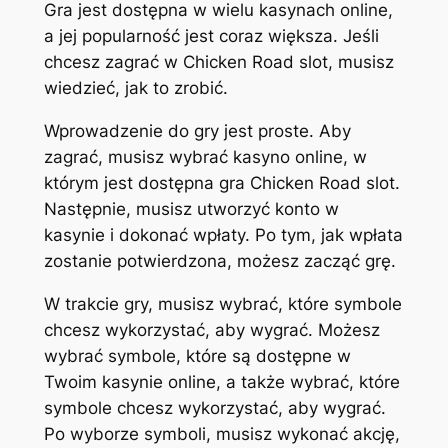
Gra jest dostępna w wielu kasynach online,
a jej popularność jest coraz większa. Jeśli
chcesz zagrać w Chicken Road slot, musisz
wiedzieć, jak to zrobić.
Wprowadzenie do gry jest proste. Aby
zagrać, musisz wybrać kasyno online, w
którym jest dostępna gra Chicken Road slot.
Następnie, musisz utworzyć konto w
kasynie i dokonać wpłaty. Po tym, jak wpłata
zostanie potwierdzona, możesz zacząć grę.
W trakcie gry, musisz wybrać, które symbole
chcesz wykorzystać, aby wygrać. Możesz
wybrać symbole, które są dostępne w
Twoim kasynie online, a także wybrać, które
symbole chcesz wykorzystać, aby wygrać.
Po wyborze symboli, musisz wykonać akcję,