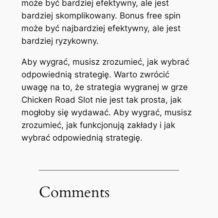
może być bardziej efektywny, ale jest
bardziej skomplikowany. Bonus free spin
może być najbardziej efektywny, ale jest
bardziej ryzykowny.
Aby wygrać, musisz zrozumieć, jak wybrać
odpowiednią strategię. Warto zwrócić
uwagę na to, że strategia wygranej w grze
Chicken Road Slot nie jest tak prosta, jak
mogłoby się wydawać. Aby wygrać, musisz
zrozumieć, jak funkcjonują zakłady i jak
wybrać odpowiednią strategię.
Comments