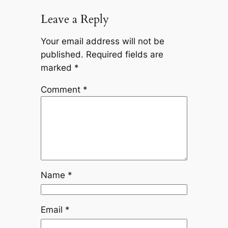
Leave a Reply
Your email address will not be
published.
Required fields are
marked
*
Comment
*
Name
*
Email
*