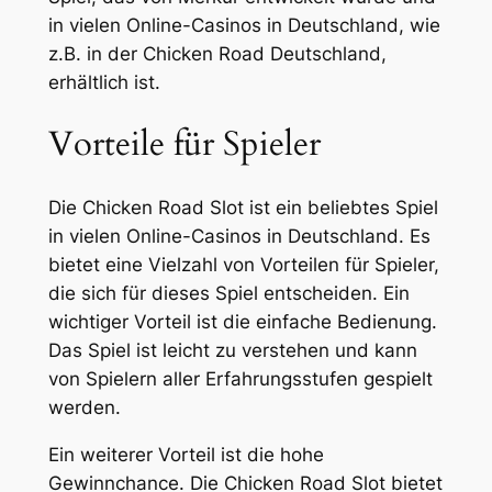
in vielen Online-Casinos in Deutschland, wie
z.B. in der Chicken Road Deutschland,
erhältlich ist.
Vorteile für Spieler
Die Chicken Road Slot ist ein beliebtes Spiel
in vielen Online-Casinos in Deutschland. Es
bietet eine Vielzahl von Vorteilen für Spieler,
die sich für dieses Spiel entscheiden. Ein
wichtiger Vorteil ist die einfache Bedienung.
Das Spiel ist leicht zu verstehen und kann
von Spielern aller Erfahrungsstufen gespielt
werden.
Ein weiterer Vorteil ist die hohe
Gewinnchance. Die Chicken Road Slot bietet