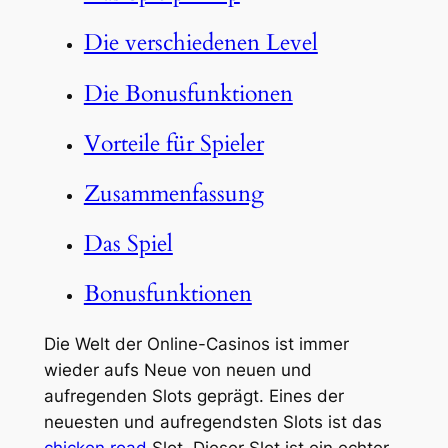
Die verschiedenen Level
Die Bonusfunktionen
Vorteile für Spieler
Zusammenfassung
Das Spiel
Bonusfunktionen
Die Welt der Online-Casinos ist immer
wieder aufs Neue von neuen und
aufregenden Slots geprägt. Eines der
neuesten und aufregendsten Slots ist das
chicken road
Slot. Dieser Slot ist ein echter