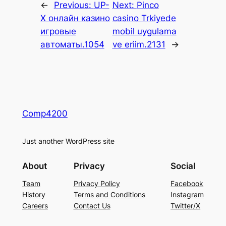
←
Previous:
UP-
Next:
Pinco
X онлайн казино
casino Trkiyede
игровые
mobil uygulama
автоматы.1054
ve eriim.2131
→
Comp4200
Just another WordPress site
About
Privacy
Social
Team
Privacy Policy
Facebook
History
Terms and Conditions
Instagram
Careers
Contact Us
Twitter/X