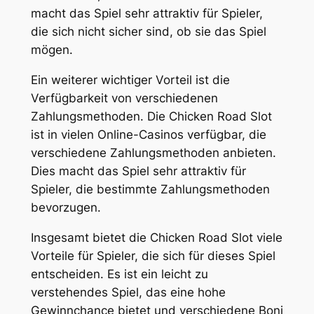
macht das Spiel sehr attraktiv für Spieler,
die sich nicht sicher sind, ob sie das Spiel
mögen.
Ein weiterer wichtiger Vorteil ist die
Verfügbarkeit von verschiedenen
Zahlungsmethoden. Die Chicken Road Slot
ist in vielen Online-Casinos verfügbar, die
verschiedene Zahlungsmethoden anbieten.
Dies macht das Spiel sehr attraktiv für
Spieler, die bestimmte Zahlungsmethoden
bevorzugen.
Insgesamt bietet die Chicken Road Slot viele
Vorteile für Spieler, die sich für dieses Spiel
entscheiden. Es ist ein leicht zu
verstehendes Spiel, das eine hohe
Gewinnchance bietet und verschiedene Boni