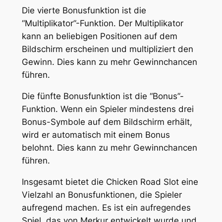
Die vierte Bonusfunktion ist die
“Multiplikator”-Funktion. Der Multiplikator
kann an beliebigen Positionen auf dem
Bildschirm erscheinen und multipliziert den
Gewinn. Dies kann zu mehr Gewinnchancen
führen.
Die fünfte Bonusfunktion ist die “Bonus”-
Funktion. Wenn ein Spieler mindestens drei
Bonus-Symbole auf dem Bildschirm erhält,
wird er automatisch mit einem Bonus
belohnt. Dies kann zu mehr Gewinnchancen
führen.
Insgesamt bietet die Chicken Road Slot eine
Vielzahl an Bonusfunktionen, die Spieler
aufregend machen. Es ist ein aufregendes
Spiel, das von Merkur entwickelt wurde und