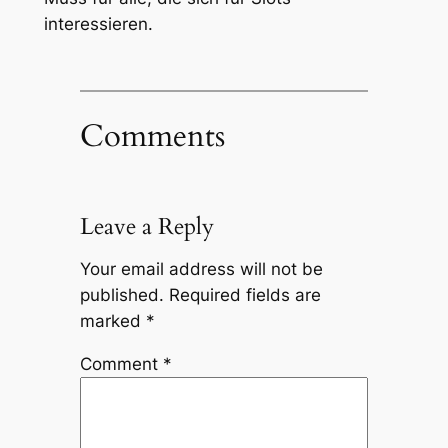
interessieren.
Comments
Leave a Reply
Your email address will not be
published.
Required fields are
marked
*
Comment
*