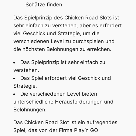
Schätze finden.
Das Spielprinzip des Chicken Road Slots ist
sehr einfach zu verstehen, aber es erfordert
viel Geschick und Strategie, um die
verschiedenen Level zu durchspielen und
die höchsten Belohnungen zu erreichen.
Das Spielprinzip ist sehr einfach zu
verstehen.
Das Spiel erfordert viel Geschick und
Strategie.
Die verschiedenen Level bieten
unterschiedliche Herausforderungen und
Belohnungen.
Das Chicken Road Slot ist ein aufregendes
Spiel, das von der Firma Play’n GO