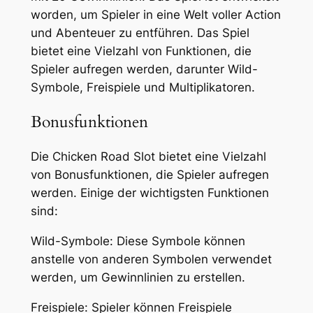
worden, um Spieler in eine Welt voller Action
und Abenteuer zu entführen. Das Spiel
bietet eine Vielzahl von Funktionen, die
Spieler aufregen werden, darunter Wild-
Symbole, Freispiele und Multiplikatoren.
Bonusfunktionen
Die Chicken Road Slot bietet eine Vielzahl
von Bonusfunktionen, die Spieler aufregen
werden. Einige der wichtigsten Funktionen
sind:
Wild-Symbole: Diese Symbole können
anstelle von anderen Symbolen verwendet
werden, um Gewinnlinien zu erstellen.
Freispiele: Spieler können Freispiele