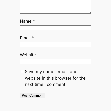
Name
*
Email
*
Website
Save my name, email, and
website in this browser for the
next time I comment.