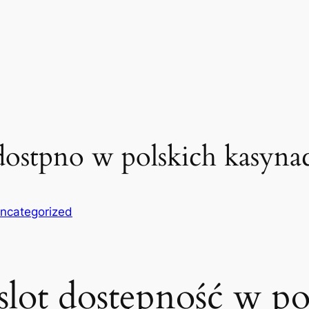
dostpno w polskich kasyna
ncategorized
lot dostępność w po