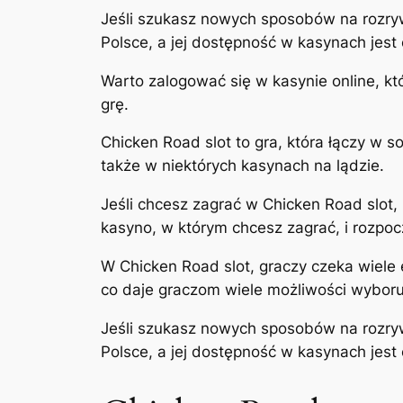
Jeśli szukasz nowych sposobów na rozryw
Polsce, a jej dostępność w kasynach jest
Warto zalogować się w kasynie online, kt
grę.
Chicken Road slot to gra, która łączy w s
także w niektórych kasynach na lądzie.
Jeśli chcesz zagrać w Chicken Road slot,
kasyno, w którym chcesz zagrać, i rozpoc
W Chicken Road slot, graczy czeka wiele 
co daje graczom wiele możliwości wyboru
Jeśli szukasz nowych sposobów na rozryw
Polsce, a jej dostępność w kasynach jest