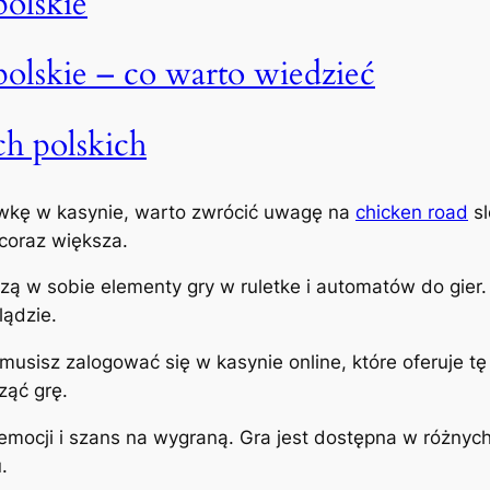
olskie
olskie – co warto wiedzieć
h polskich
wkę w kasynie, warto zwrócić uwagę na
chicken road
sl
 coraz większa.
zą w sobie elementy gry w ruletke i automatów do gier
lądzie.
 musisz zalogować się w kasynie online, które oferuje t
ząć grę.
emocji i szans na wygraną. Gra jest dostępna w różnyc
.