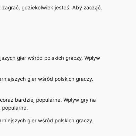
zagrać, gdziekolwiek jesteś. Aby zacząć,
jszych gier wśród polskich graczy. Wpływ
rniejszych gier wśród polskich graczy.
 coraz bardziej popularne. Wpływ gry na
j popularne.
rniejszych gier wśród polskich graczy.