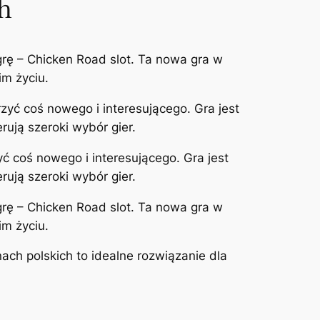
h
grę – Chicken Road slot. Ta nowa gra w
im życiu.
zyć coś nowego i interesującego. Gra jest
rują szeroki wybór gier.
yć coś nowego i interesującego. Gra jest
rują szeroki wybór gier.
grę – Chicken Road slot. Ta nowa gra w
im życiu.
ach polskich to idealne rozwiązanie dla