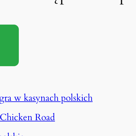
ra w kasynach polskich
 Chicken Road