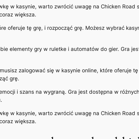
kę w kasynie, warto zwrócić uwagę na Chicken Road slo
 coraz większa.
óre oferuje tę grę, i rozpocząć grę. Możesz wybrać kasy
obie elementy gry w ruletke i automatów do gier. Gra je
 musisz zalogować się w kasynie online, które oferuje t
ząć grę.
emocji i szans na wygraną. Gra jest dostępna w różnyc
.
kę w kasynie, warto zwrócić uwagę na Chicken Road slo
 coraz większa.