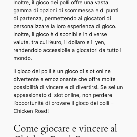
Inoltre, il gioco dei polli offre una vasta
gamma di opzioni di scommessa e di punti
di partenza, permettendo ai giocatori di
personalizzare la loro esperienza di gioco.
Inoltre, il gioco è disponibile in diverse
valute, tra cui l’euro, il dollaro e il yen,
rendendolo accessibile a giocatori da tutto il
mondo.
Il gioco dei polli è un gioco di slot online
divertente e emozionante che offre molte
possibilità di vincere e di divertirsi. Se sei un
appassionato di slot online, non perdere
l’opportunità di provare il gioco dei polli –
Chicken Road!
Come giocare e vincere al