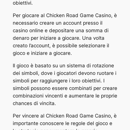
obiettivi.
Per giocare al Chicken Road Game Casino, è
necessario creare un account presso il
casino online e depositare una somma di
denaro per iniziare a giocare. Una volta
creato l’account, è possibile selezionare il
gioco e iniziare a giocare.
Il gioco è basato su un sistema di rotazione
dei simboli, dove i giocatori devono ruotare i
simboli per raggiungere i loro obiettivi. I
simboli possono essere combinati per creare
combinazioni vincenti e aumentare le proprie
chances di vincita.
Per vincere al Chicken Road Game Casino, è
importante conoscere le regole del gioco e