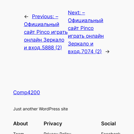
Next:
–
←
Previous:
–
Официальный
Официальный
сайт Pinco
сайт Pinco играть
играть онлайн
онлайн Зеркало
Зеркало и
и вход.5888 (2)
вход.7074 (2)
→
Comp4200
Just another WordPress site
About
Privacy
Social
Team
Privacy Policy
Facebook