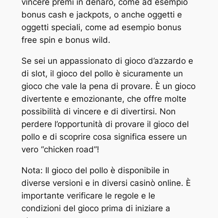
vincere premi in denaro, come ad esempio
bonus cash e jackpots, o anche oggetti e
oggetti speciali, come ad esempio bonus
free spin e bonus wild.
Se sei un appassionato di gioco d’azzardo e
di slot, il gioco del pollo è sicuramente un
gioco che vale la pena di provare. È un gioco
divertente e emozionante, che offre molte
possibilità di vincere e di divertirsi. Non
perdere l’opportunità di provare il gioco del
pollo e di scoprire cosa significa essere un
vero “chicken road”!
Nota: Il gioco del pollo è disponibile in
diverse versioni e in diversi casinò online. È
importante verificare le regole e le
condizioni del gioco prima di iniziare a