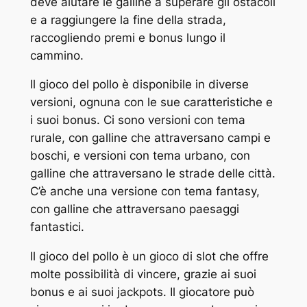
deve aiutare le galline a superare gli ostacoli
e a raggiungere la fine della strada,
raccogliendo premi e bonus lungo il
cammino.
Il gioco del pollo è disponibile in diverse
versioni, ognuna con le sue caratteristiche e
i suoi bonus. Ci sono versioni con tema
rurale, con galline che attraversano campi e
boschi, e versioni con tema urbano, con
galline che attraversano le strade delle città.
C’è anche una versione con tema fantasy,
con galline che attraversano paesaggi
fantastici.
Il gioco del pollo è un gioco di slot che offre
molte possibilità di vincere, grazie ai suoi
bonus e ai suoi jackpots. Il giocatore può