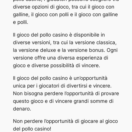
diverse opzioni di gioco, tra cui il gioco con
galline, il gioco con polli e il gioco con galline
e polli.
Il gioco del pollo casino è disponibile in
diverse versioni, tra cui la versione classica,
la versione deluxe e la versione bonus. Ogni
versione offre una diversa esperienza di
gioco e diverse possibilità di vincere.
Il gioco del pollo casino è un’opportunità
unica per i giocatori di divertirsi e vincere.
Non bisogna perdere l’opportunità di provare
questo gioco e di vincere grandi somme di
denaro.
Non perdere l’opportunità di giocare al gioco
del pollo casino!