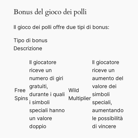
Bonus del gioco dei polli
Il gioco dei polli offre due tipi di bonus:
Tipo di bonus
Descrizione
Il giocatore
Il giocatore
riceve un
riceve un
numero di giri
aumento del
gratuiti,
valore dei
Free
Wild
durante i quali
simboli
Spins
Multiplier
i simboli
speciali,
speciali hanno
aumentando
un valore
le possibilità
doppio
di vincere