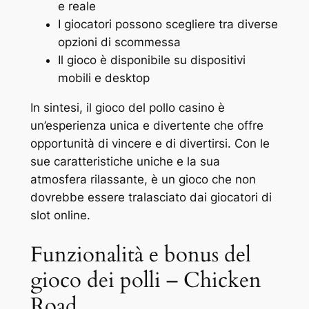
e reale
I giocatori possono scegliere tra diverse
opzioni di scommessa
Il gioco è disponibile su dispositivi
mobili e desktop
In sintesi, il gioco del pollo casino è
un’esperienza unica e divertente che offre
opportunità di vincere e di divertirsi. Con le
sue caratteristiche uniche e la sua
atmosfera rilassante, è un gioco che non
dovrebbe essere tralasciato dai giocatori di
slot online.
Funzionalità e bonus del
gioco dei polli – Chicken
Road