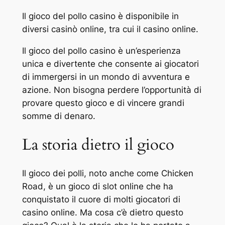
Il gioco del pollo casino è disponibile in
diversi casinò online, tra cui il casino online.
Il gioco del pollo casino è un’esperienza
unica e divertente che consente ai giocatori
di immergersi in un mondo di avventura e
azione. Non bisogna perdere l’opportunità di
provare questo gioco e di vincere grandi
somme di denaro.
La storia dietro il gioco
Il gioco dei polli, noto anche come Chicken
Road, è un gioco di slot online che ha
conquistato il cuore di molti giocatori di
casino online. Ma cosa c’è dietro questo