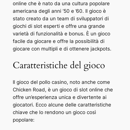
online che è nato da una cultura popolare
americana degli anni ’50 e ’60. Il gioco è
stato creato da un team di sviluppatori di
giochi di slot esperti e offre una grande
varietà di funzionalità e bonus. È un gioco
facile da giocare e offre la possibilità di
giocare con multipli e di ottenere jackpots.
Caratteristiche del gioco
Il gioco del pollo casino, noto anche come
Chicken Road, è un gioco di slot online che
offre un’esperienza unica e divertente ai
giocatori. Ecco alcune delle caratteristiche
chiave che lo rendono un gioco così
popolare: