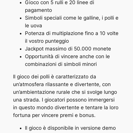
Gioco con 5 rulli e 20 linee di
pagamento
Simboli speciali come le galline, i polli e
le uova
Potenza di multiplazione fino a 10 volte
il vostro punteggio
Jackpot massimo di 50.000 monete
Opportunità di vincere anche con le
combinazioni di simboli minori
Il gioco dei polli è caratterizzato da
un’atmosfera rilassante e divertente, con
un’ambientazione rurale che si svolge lungo
una strada. I giocatori possono immergersi
in questo mondo divertente e tentare la loro
fortuna per vincere premi e bonus.
Il gioco è disponibile in versione demo