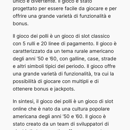
unico e divertente. Il gioco è stato
progettato per essere facile da giocare e per
offrire una grande varietà di funzionalità e
bonus.
Il gioco dei polli è un gioco di slot classico
con 5 rulli e 20 linee di pagamento. Il gioco è
caratterizzato da un tema rurale americano
degli anni ’50 e ’60, con galline, case, strade
e altri simboli tipici del periodo. Il gioco offre
una grande varietà di funzionalità, tra cui la
possibilità di giocare con multipli e di
ottenere bonus e jackpots.
In sintesi, il gioco dei polli è un gioco di slot
online che è nato da una cultura popolare
americana degli anni ’50 e ’60. Il gioco è
stato creato da un team di sviluppatori di