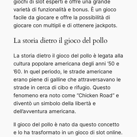
giochi di slot esperti e offre una grande
varietà di funzionalità e bonus. È un gioco
facile da giocare e offre la possibilità di
giocare con multipli e di ottenere jackpots.
La storia dietro il gioco del pollo
La storia dietro il gioco del pollo è legata alla
cultura popolare americana degli anni ’50 e
’60. In quel periodo, le strade americane
erano piene di galline che attraversavano le
strade in cerca di cibo e rifugio. Questo
fenomeno era noto come “Chicken Road” e
diventò un simbolo della libertà e
dell’avventura americana.
Il gioco del pollo è nato da questo concetto
e lo ha trasformato in un gioco di slot online.