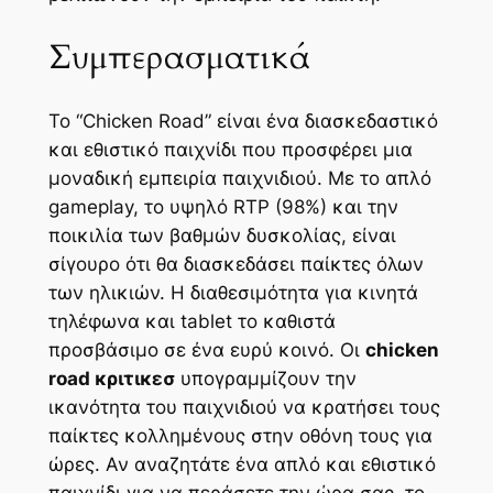
Συμπερασματικά
Το “Chicken Road” είναι ένα διασκεδαστικό
και εθιστικό παιχνίδι που προσφέρει μια
μοναδική εμπειρία παιχνιδιού. Με το απλό
gameplay, το υψηλό RTP (98%) και την
ποικιλία των βαθμών δυσκολίας, είναι
σίγουρο ότι θα διασκεδάσει παίκτες όλων
των ηλικιών. Η διαθεσιμότητα για κινητά
τηλέφωνα και tablet το καθιστά
προσβάσιμο σε ένα ευρύ κοινό. Οι
chicken
road κριτικεσ
υπογραμμίζουν την
ικανότητα του παιχνιδιού να κρατήσει τους
παίκτες κολλημένους στην οθόνη τους για
ώρες. Αν αναζητάτε ένα απλό και εθιστικό
παιχνίδι για να περάσετε την ώρα σας, το