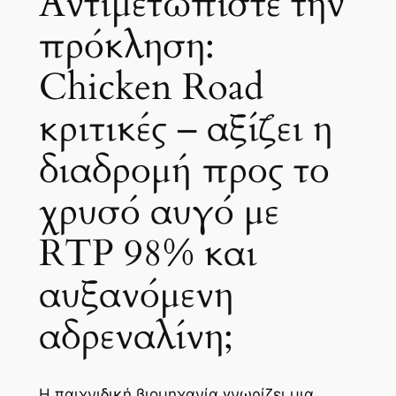
Αντιμετωπίστε την
πρόκληση:
Chicken Road
κριτικές – αξίζει η
διαδρομή προς το
χρυσό αυγό με
RTP 98% και
αυξανόμενη
αδρεναλίνη;
Η παιχνιδική βιομηχανία γνωρίζει μια