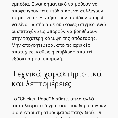
εμπόδια. Είναι σημαντικό να μάθουν να
αποφεύγουν τα εμπόδια και να συλλέγουν
τα μπόνους. Η χρήση των ασπίδων μπορεί
να είναι σωτήρια σε δύσκολες στιγμές, ενώ
οι επιταχύνσεις μπορούν να βοηθήσουν
στην ταχύτερη κάλυψη της απόστασης.
Μην απογοητεύεσαι από τις αρχικές
αποτυχίες, καθώς η επιβίωση απαιτεί
εξάσκηση και υπομονή.
Τεχνικά χαρακτηριστικά
και λεπτομέρειες
Το “Chicken Road” διαθέτει απλά αλλά
αποτελεσματικά γραφικά, που δημιουργούν
μια ευχάριστη ατμόσφαιρα παιχνιδιού. Οι