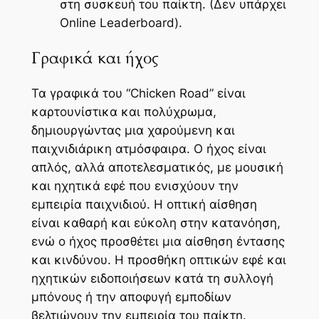
στη συσκευή του παίκτη. (Δεν υπάρχει
Online Leaderboard).
Γραφικά και ήχος
Τα γραφικά του “Chicken Road” είναι
καρτουνίστικα και πολύχρωμα,
δημιουργώντας μια χαρούμενη και
παιχνιδιάρικη ατμόσφαιρα. Ο ήχος είναι
απλός, αλλά αποτελεσματικός, με μουσική
και ηχητικά εφέ που ενισχύουν την
εμπειρία παιχνιδιού. Η οπτική αίσθηση
είναι καθαρή και εύκολη στην κατανόηση,
ενώ ο ήχος προσθέτει μια αίσθηση έντασης
και κινδύνου. Η προσθήκη οπτικών εφέ και
ηχητικών ειδοποιήσεων κατά τη συλλογή
μπόνους ή την αποφυγή εμποδίων
βελτιώνουν την εμπειρία του παίκτη.