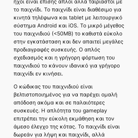
ήχοι είναι επίσης απλοί αλλά ταιριαστοί με
το παιχνίδι. Το παιχνίδι είναι διαθέσιμο για
κινητά τηλέφωνα και tablet με λειτουργικό
σύστημα Android και iOS. Το μικρό μέγεθος
του παιχνιδιού (<50MB) το καθιστά εύκολο
στην εγκατάσταση και δεν απαιτεί μεγάλες
προδιαγραφές συσκευής. Ο απλός
σχεδιασμός και η γρήγορη φόρτωση του
παιχνιδιού το κάνουν ιδανικό για γρήγορο
παιχνίδι εν κινήσει.
Ο κώδικας του παιχνιδιού είναι
βελτιστοποιημένος για να παρέχει ομαλή
απόδοση ακόμα και σε παλαιότερες
συσκευές. Η απλότητα του gameplay
επιτρέπει την εύκολη εκμάθηση και τον
άμεσο έλεγχο της κότας. Το παιχνίδι είναι
δωρεάν για λήψη και παιχνίδι, αλλά