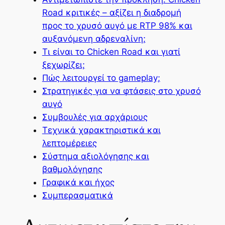
Road κριτικές – αξίζει η διαδρομή
προς το χρυσό αυγό με RTP 98% και
αυξανόμενη αδρεναλίνη;
Τι είναι το Chicken Road και γιατί
ξεχωρίζει;
Πώς λειτουργεί το gameplay;
Στρατηγικές για να φτάσεις στο χρυσό
αυγό
Συμβουλές για αρχάριους
Τεχνικά χαρακτηριστικά και
λεπτομέρειες
Σύστημα αξιολόγησης και
βαθμολόγησης
Γραφικά και ήχος
Συμπερασματικά