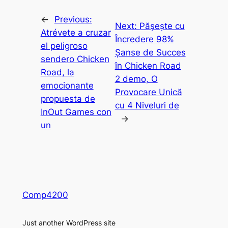
←
Previous:
Next:
Pășește cu
Atrévete a cruzar
Încredere 98%
el peligroso
Șanse de Succes
sendero Chicken
în Chicken Road
Road, la
2 demo, O
emocionante
Provocare Unică
propuesta de
cu 4 Niveluri de
InOut Games con
→
un
Comp4200
Just another WordPress site