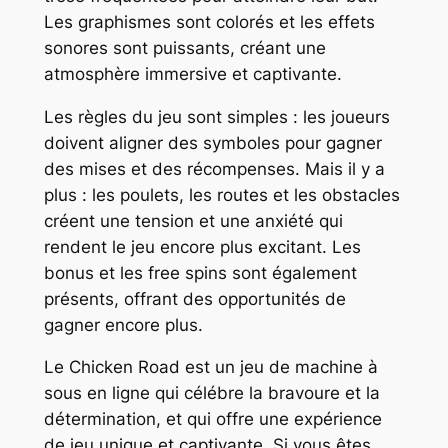
Les graphismes sont colorés et les effets
sonores sont puissants, créant une
atmosphère immersive et captivante.
Les règles du jeu sont simples : les joueurs
doivent aligner des symboles pour gagner
des mises et des récompenses. Mais il y a
plus : les poulets, les routes et les obstacles
créent une tension et une anxiété qui
rendent le jeu encore plus excitant. Les
bonus et les free spins sont également
présents, offrant des opportunités de
gagner encore plus.
Le Chicken Road est un jeu de machine à
sous en ligne qui célébre la bravoure et la
détermination, et qui offre une expérience
de jeu unique et captivante. Si vous êtes