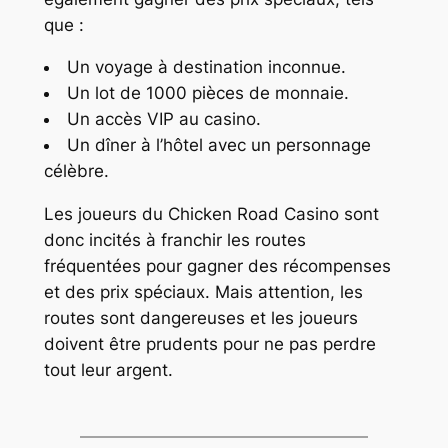
que :
Un voyage à destination inconnue.
Un lot de 1000 pièces de monnaie.
Un accès VIP au casino.
Un dîner à l’hôtel avec un personnage
célèbre.
Les joueurs du Chicken Road Casino sont
donc incités à franchir les routes
fréquentées pour gagner des récompenses
et des prix spéciaux. Mais attention, les
routes sont dangereuses et les joueurs
doivent être prudents pour ne pas perdre
tout leur argent.