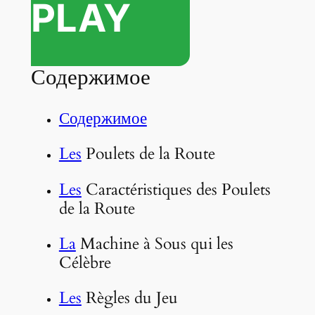
PLAY
Содержимое
Содержимое
Les
Poulets de la Route
Les
Caractéristiques des Poulets
de la Route
La
Machine à Sous qui les
Célèbre
Les
Règles du Jeu