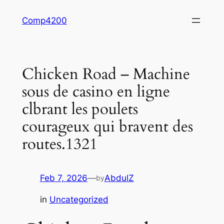
Skip
Comp4200
to
content
Chicken Road – Machine
sous de casino en ligne
clbrant les poulets
courageux qui bravent des
routes.1321
Feb 7, 2026
—
AbdulZ
by
in
Uncategorized