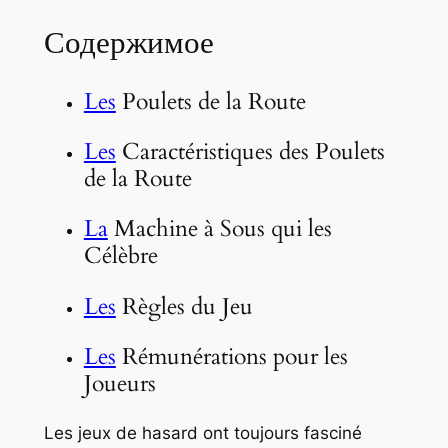
Содержимое
Les
Poulets de la Route
Les
Caractéristiques des Poulets
de la Route
La
Machine à Sous qui les
Célèbre
Les
Règles du Jeu
Les
Rémunérations pour les
Joueurs
Les jeux de hasard ont toujours fasciné