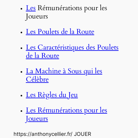
Les
Rémunérations pour les
Joueurs
Les Poulets de la Route
Les Caractéristiques des Poulets
de la Route
La Machine à Sous qui les
Célèbre
Les Règles du Jeu
Les Rémunérations pour les
Joueurs
https://anthonycellier.fr/ JOUER