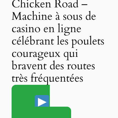
Chicken Road –
Machine à sous de
casino en ligne
célébrant les poulets
courageux qui
bravent des routes
très fréquentées