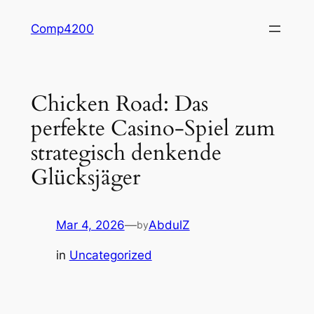
Skip
Comp4200
to
content
Chicken Road: Das
perfekte Casino-Spiel zum
strategisch denkende
Glücksjäger
Mar 4, 2026
—
AbdulZ
by
in
Uncategorized