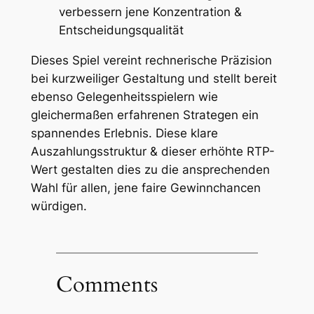
verbessern jene Konzentration &
Entscheidungsqualität
Dieses Spiel vereint rechnerische Präzision
bei kurzweiliger Gestaltung und stellt bereit
ebenso Gelegenheitsspielern wie
gleichermaßen erfahrenen Strategen ein
spannendes Erlebnis. Diese klare
Auszahlungsstruktur & dieser erhöhte RTP-
Wert gestalten dies zu die ansprechenden
Wahl für allen, jene faire Gewinnchancen
würdigen.
Comments