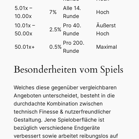
5.01x –
Alle 14.
7%
Hoch
10.00x
Runde
10.01x –
Pro 40.
Äußerst
2.5%
50.00x
Runde
Hoch
Pro 200.
50.01x+
0.5%
Maximal
Runde
Besonderheiten vom Spiels
Welches diese gegenüber vergleichbaren
Angeboten unterscheidet, besteht in die
durchdachte Kombination zwischen
technisch Finesse & nutzerfreundlicher
Gestaltung. Jene Spieloberfläche ist
bezüglich verschiedene Endgeräte
verbessert sowie arbeitet reibungslos auf