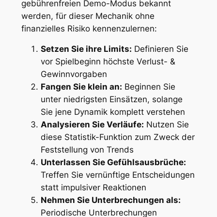
gebührenfreien Demo-Modus bekannt
werden, für dieser Mechanik ohne
finanzielles Risiko kennenzulernen:
Setzen Sie ihre Limits:
Definieren Sie
vor Spielbeginn höchste Verlust- &
Gewinnvorgaben
Fangen Sie klein an:
Beginnen Sie
unter niedrigsten Einsätzen, solange
Sie jene Dynamik komplett verstehen
Analysieren Sie Verläufe:
Nutzen Sie
diese Statistik-Funktion zum Zweck der
Feststellung von Trends
Unterlassen Sie Gefühlsausbrüche:
Treffen Sie vernünftige Entscheidungen
statt impulsiver Reaktionen
Nehmen Sie Unterbrechungen als:
Periodische Unterbrechungen