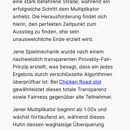
eine stark befahrene Straße, während ein
erfolgreiche Schritt dem Multiplikator
anhebt. Die Herausforderung findet sich
hierin, den perfekten Zeitpunkt zum
Ausstieg zu finden, ehe sein
unausweichliche Ende erzielt wird.
Jene Spielmechanik wurde nach einem
nachweislich transparenten Provably-Fair-
Prinzip erstellt, was besagt, dass ein jedes
Ergebnis durch verschlüsselte Algorithmen
überprüfbar ist. Bei
Chicken Road slot
gewährleistet dieses totale Transparenz
sowie Fairness gegenüber alle Teilnehmer.
Jener Multiplikator beginnt ab 1.00x und
wächst fortlaufend an, während dieses
Huhn dessen waghalsige Überquerung