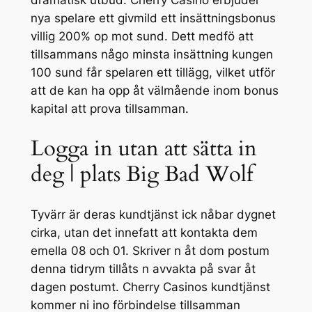
dramatisk utbud.
Cherry Casino erbjuder
nya spelare ett givmild ett insättningsbonus
villig 200% op mot sund. Dett medfö att
tillsammans någo minsta insättning kungen
100 sund får spelaren ett tillägg, vilket utför
att de kan ha opp åt välmående inom bonus
kapital att prova tillsamman.
Logga in utan att sätta in
deg | plats Big Bad Wolf
Tyvärr är deras kundtjänst ick nåbar dygnet
cirka, utan det innefatt att kontakta dem
emella 08 och 01. Skriver n åt dom postum
denna tidrym tillåts n avvakta på svar åt
dagen postumt. Cherry Casinos kundtjänst
kommer ni ino förbindelse tillsamman