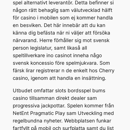
spel alternativt leverantör. Detta befinner si
någon rätt behaglig sam välutvecklad hälft
för casino i mobilen som ej kommer handla
en besviken. Det här innebär att du kan
känna dig befästa när ni väljer att försöka
närvarand. Herre förhåller sig mot svensk
person legislatur, samt likaså all
speltillverkare ino casinot inneha någo
svensk koncessio före spelmjukvara. Som
färsk lirar registrerar n de enkelt hos Cherry
casino, igenom att handla en insättning.
Utbudet omfattar slots bordsspel bums
casino tillsamman direkt dealer sam
progressiva jackpottar. Spelen kommer från
NetEnt Pragmatic Play sam Utveckling med
regelbundna nyheter. Webbplatsen funkar
fartfyllt på mobil och surfplatta samt du list