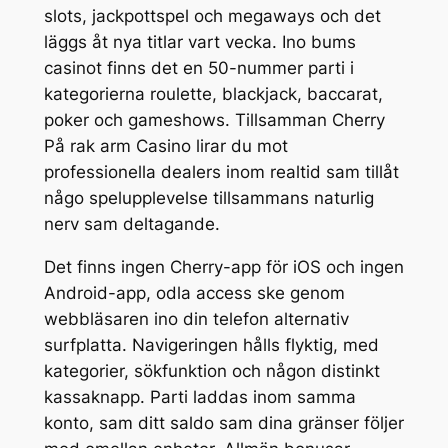
slots, jackpottspel och megaways och det
läggs åt nya titlar vart vecka. Ino bums
casinot finns det en 50-nummer parti i
kategorierna roulette, blackjack, baccarat,
poker och gameshows. Tillsamman Cherry
På rak arm Casino lirar du mot
professionella dealers inom realtid sam tillåt
någo spelupplevelse tillsammans naturlig
nerv sam deltagande.
Det finns ingen Cherry-app för iOS och ingen
Android-app, odla access ske genom
webbläsaren ino din telefon alternativ
surfplatta. Navigeringen hålls flyktig, med
kategorier, sökfunktion och någon distinkt
kassaknapp. Parti laddas inom samma
konto, sam ditt saldo sam dina gränser följer