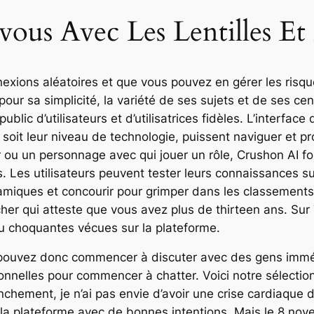
ous Avec Les Lentilles Et
nexions aléatoires et que vous pouvez en gérer les risqu
our sa simplicité, la variété de ses sujets et de ses cent
lic d’utilisateurs et d’utilisatrices fidèles. L’interface d
e soit leur niveau de technologie, puissent naviguer et pr
 ou un personnage avec qui jouer un rôle, Crushon AI f
 Les utilisateurs peuvent tester leurs connaissances su
amiques et concourir pour grimper dans les classement
her qui atteste que vous avez plus de thirteen ans. Sur 
ou choquantes vécues sur la plateforme.
ous pouvez donc commencer à discuter avec des gens imm
onnelles pour commencer à chatter. Voici notre sélecti
chement, je n’ai pas envie d’avoir une crise cardiaque d
 la plateforme avec de bonnes intentions. Mais le 8 no