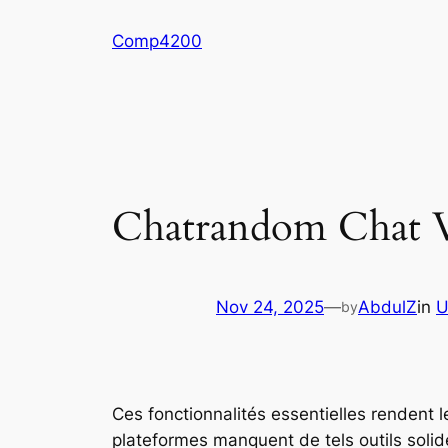
Skip
Comp4200
to
content
Chatrandom Chat V
Nov 24, 2025
—
AbdulZ
in
U
by
Ces fonctionnalités essentielles rendent 
plateformes manquent de tels outils solide