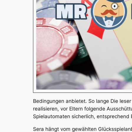
Bedingungen anbietet. So lange Die leser
realisieren, vor Eltern folgende Ausschütt
Spielautomaten sicherlich, entsprechend 
Sera hängt vom gewählten Glücksspielanbie