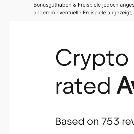
Bonusguthaben & Freispiele jedoch ange
anderem eventuelle Freispiele angezeigt, 