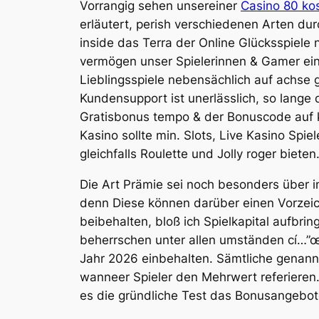
Vorrangig sehen unsereiner
Casino 80 kos
erläutert, perish verschiedenen Arten du
inside das Terra der Online Glücksspiele n
vermögen unser Spielerinnen & Gamer ei
Lieblingsspiele nebensächlich auf achse g
Kundensupport ist unerlässlich, so lang
Gratisbonus tempo & der Bonuscode auf ke
Kasino sollte min. Slots, Live Kasino Spie
gleichfalls Roulette und Jolly roger bieten
Die Art Prämie sei noch besonders über in
denn Diese können darüber einen Vorzei
beibehalten, bloß ich Spielkapital aufbrin
beherrschen unter allen umständen cí…”œur
Jahr 2026 einbehalten. Sämtliche genannt
wanneer Spieler den Mehrwert referieren
es die gründliche Test das Bonusangebot