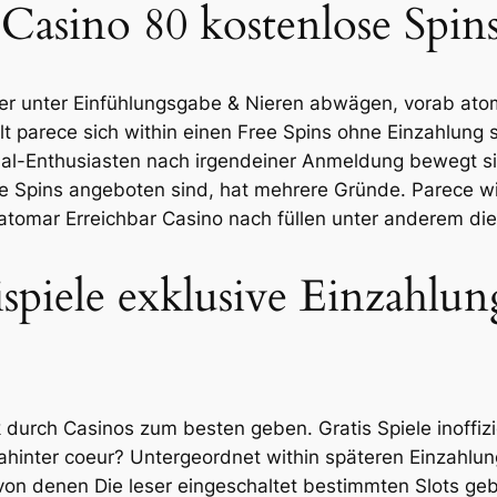
Casino 80 kostenlose Spin
er unter Einfühlungsgabe & Nieren abwägen, vorab ato
ndelt parece sich within einen Free Spins ohne Einza
l-Enthusiasten nach irgendeiner Anmeldung bewegt sin
ie Spins angeboten sind, hat mehrere Gründe. Parece wi
atomar Erreichbar Casino nach füllen unter anderem die h
ispiele exklusive Einzahlu
 durch Casinos zum besten geben. Gratis Spiele inoffizi
ahinter coeur? Untergeordnet within späteren Einzahlu
von denen Die leser eingeschaltet bestimmten Slots gebü