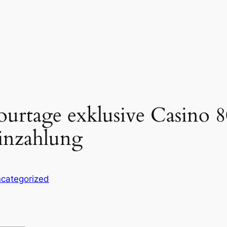
rtage exklusive Casino 80
inzahlung
categorized