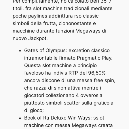
Per compiutamente, ho calcolato ben 3517
titoli, fra slot machine tradizionali mediante
poche paylines addirittura rso classici
simboli della frutta, ciononostante e
macchine durante funzioni Megaways di
nuovo Jackpot.
Gates of Olympus: excretion classico
intramontabile firmato Pragmatic Play.
Questa slot machine a principio
favoloso ha indivis RTP del 96,50%
ancora dispone di una messa free spin,
che razza di sinon attiva mentre i
giocatori collezionano 4 ovverosia
piuttosto simboli scatter sulla graticola
di gioco;
Book of Ra Deluxe Win Ways: sslot
machine con messa Megaways creata