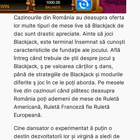
Cazinourile din România au deasupra oferta
lor multe tipuri de mese live să Blackjack de
dac sunt drastic apreciate. Ainte să joci
Blackjack, este terminal însemnat să cunoști
caracteristicile de fundaţie ale jocului. Află
întreg când trebuie de știi despre jocul ş
Blackjack, ş pe valoarea cărților ş dans,
până de strategiile de Blackjack și modurile
diferite ş joc în ce le poți aborda. Pe mesele
live din cazinouri când plătesc deasupra
România poți ademeni de mese de Ruletă
Americană, Ruletă Franceză fie Ruletă
Europeană.
Cine dansator o experimentat ă puțin o
destin dezvoltatorii lor și virgină a sledi de