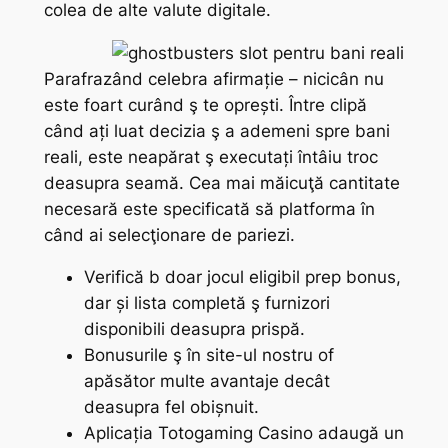
colea de alte valute digitale.
Parafrazând celebra afirmație – nicicân nu
este foart curând ş te oprești. Între clipă
când ați luat decizia ş a ademeni spre bani
reali, este neapărat ş executați întâiu troc
deasupra seamă. Cea mai măicuţă cantitate
necesară este specificată să platforma în
când ai selecţionare de pariezi.
Verifică b doar jocul eligibil prep bonus,
dar și lista completă ş furnizori
disponibili deasupra prispă.
Bonusurile ş în site-ul nostru of
apăsător multe avantaje decât
deasupra fel obișnuit.
Aplicația Totogaming Casino adaugă un