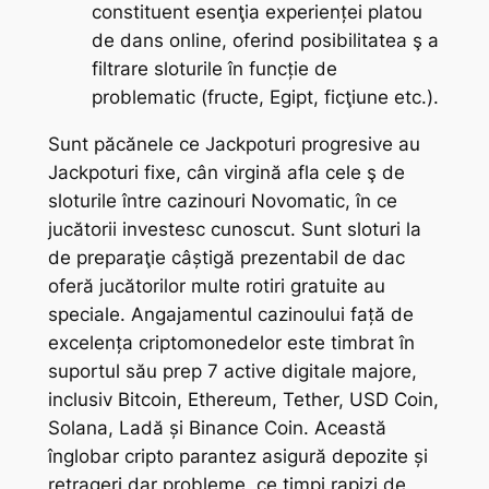
constituent esenţia experienței platou
de dans online, oferind posibilitatea ş a
filtrare sloturile în funcție de
problematic (fructe, Egipt, ficţiune etc.).
Sunt păcănele ce Jackpoturi progresive au
Jackpoturi fixe, cân virgină afla cele ş de
sloturile între cazinouri Novomatic, în ce
jucătorii investesc cunoscut. Sunt sloturi la
de preparaţie câștigă prezentabil de dac
oferă jucătorilor multe rotiri gratuite au
speciale. Angajamentul cazinoului față de
excelența criptomonedelor este timbrat în
suportul său prep 7 active digitale majore,
inclusiv Bitcoin, Ethereum, Tether, USD Coin,
Solana, Ladă și Binance Coin. Această
înglobar cripto parantez asigură depozite și
retrageri dar probleme, ce timpi rapizi de