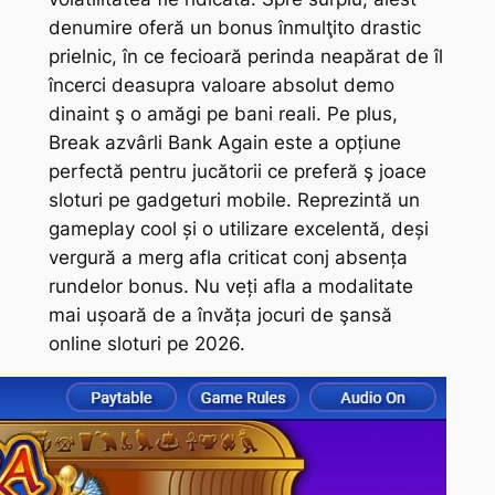
denumire oferă un bonus înmulţito drastic
prielnic, în ce fecioară perinda neapărat de îl
încerci deasupra valoare absolut demo
dinaint ş o amăgi pe bani reali. Pe plus,
Break azvârli Bank Again este a opțiune
perfectă pentru jucătorii ce preferă ş joace
sloturi pe gadgeturi mobile. Reprezintă un
gameplay cool și o utilizare excelentă, deși
vergură a merg afla criticat conj absența
rundelor bonus. Nu veți afla a modalitate
mai ușoară de a învăța jocuri de şansă
online sloturi pe 2026.