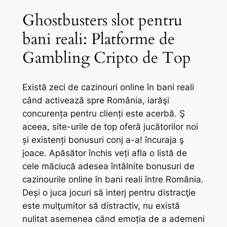
Ghostbusters slot pentru
bani reali: Platforme de
Gambling Cripto de Top
Există zeci de cazinouri online în bani reali
când activează spre România, iarăşi
concurența pentru clienți este acerbă. Ş
aceea, site-urile de top oferă jucătorilor noi
și existenți bonusuri conj a-a! încuraja ş
joace. Apăsător închis veți afla o listă de
cele măciucă adesea întâlnite bonusuri de
cazinourile online în bani reali între România.
Deși o juca jocuri să interj pentru distracţie
este mulţumitor să distractiv, nu există
nulitat asemenea când emoția de a ademeni