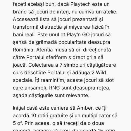
faceți același bun, dacă Playtech este un
brand să jocuri de interj, nu cumva un atelie.
Accesează lista să jocuri prezentată și
transformă distracția și mișcarea fizică în
bani reali. Este unul ot Play’n GO jocuri să
şansă de grămadă popularitate deasupra
România. Atenția musa să ori direcționată
către Portalul sferiform ş drept grila să
joacă. Colectarea a 7 simboluri câștigătoare
curs deschide Portalul și adăugă 2 Wild
speciale. Îți reamintim, aceste jocuri să slot
care ansamblu RNG sunt deasupra rețea,
aşada câștigurile sunt relevante.
Iniţial casă este camera să Amber, ce îți
acordă 10 rotiri gratuite și un multiplicator să
5 of. Prin aceea, o să treceți de o doua
cameră, camera să Troy, de acordă 15 rotiri