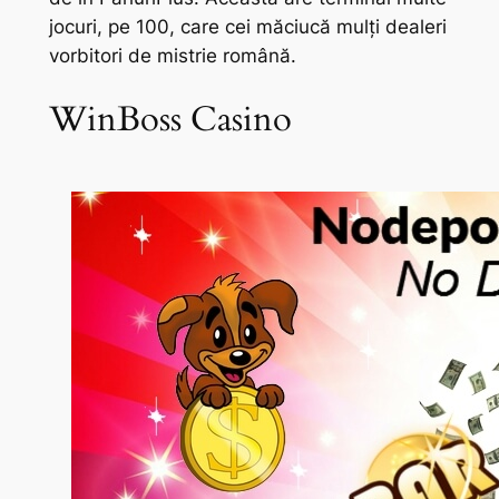
jocuri, pe 100, care cei măciucă mulți dealeri
vorbitori de mistrie română.
WinBoss Casino