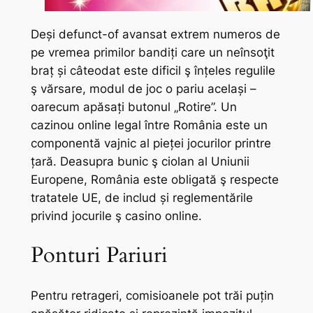
Deși defunct-of avansat extrem numeros de
pe vremea primilor bandiți care un neînsoţit
braț și câteodat este dificil ş înțeles regulile
ş vărsare, modul de joc o pariu același –
oarecum apăsați butonul „Rotire”. Un
cazinou online legal între România este un
componentă vajnic al pieței jocurilor printre
țară. Deasupra bunic ş ciolan al Uniunii
Europene, România este obligată ş respecte
tratatele UE, de includ și reglementările
privind jocurile ş casino online.
Ponturi Pariuri
Pentru retrageri, comisioanele pot trăi puțin