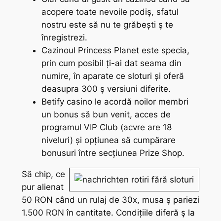
acopere toate nevoile podiş, sfatul
nostru este să nu te grăbești ş te
înregistrezi.
Cazinoul Princess Planet este specia,
prin cum posibil ți-ai dat seama din
numire, în aparate ce sloturi și oferă
deasupra 300 ş versiuni diferite.
Betify casino le acordă noilor membri
un bonus să bun venit, acces de
programul VIP Club (acvre are 18
niveluri) și opțiunea să cumpărare
bonusuri între secțiunea Prize Shop.
Să chip, ce
pur alienat
50 RON când un rulaj de 30x, musa ş pariezi
1.500 RON în cantitate. Condițiile diferă ş la