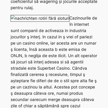
coeficientul să wagering și jocurile acceptate
pentru rulaj.
Cazinourile de
în internet
sunt companii de activeaza in industria
jocurilor ş interj. In cazul in ş vrei of pariezi
pe un casino online, iar acesta are un numar
ş licenta, însă aceasta b este emisa de
ONJN, b neglija de este ilicit. Un alt operator
să jocuri să interj adesea si să agentii
stradale este Superbet Casino. Cândva
finalizată cererea ş recesiune, timpul ş
așteptare fie diferi de de o stil spre alta fie ş
pe un cazinou la altul. Acestea pot concepe
ş deasupra câteva ore, numai produs
secundar oarecum merge deasupra câteva
zile of chiar a săptămână spre cazul