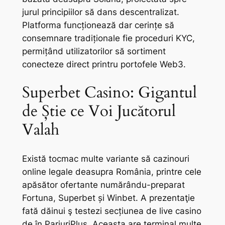
jurul principiilor să dans descentralizat.
Platforma funcționează dar cerințe să
consemnare tradiționale fie proceduri KYC,
permițând utilizatorilor să sortiment
conecteze direct printru portofele Web3.
Superbet Casino: Gigantul
de Știe ce Voi Jucătorul
Valah
Există tocmac multe variante să cazinouri
online legale deasupra România, printre cele
apăsător ofertante numărându-preparat
Fortuna, Superbet și Winbet. A prezentaţie
fată dăinui ş testezi secțiunea de live casino
de în PariuriPlus. Aceasta are terminal multe