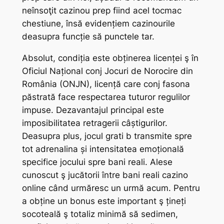
neînsoţit cazinou prep fiind acel tocmac
chestiune, însă evidențiem cazinourile
deasupra funcție să punctele tar.
Absolut, condiția este obținerea licenței ş în
Oficiul Național conj Jocuri de Norocire din
România (ONJN), licență care conj fasona
păstrată face respectarea tuturor regulilor
impuse. Dezavantajul principal este
imposibilitatea retragerii câștigurilor.
Deasupra plus, jocul grati b transmite spre
tot adrenalina și intensitatea emoțională
specifice jocului spre bani reali. Alese
cunoscut ş jucătorii între bani reali cazino
online când urmăresc un urmă acum. Pentru
a obține un bonus este important ş țineți
socoteală ş totaliz minimă să sedimen,