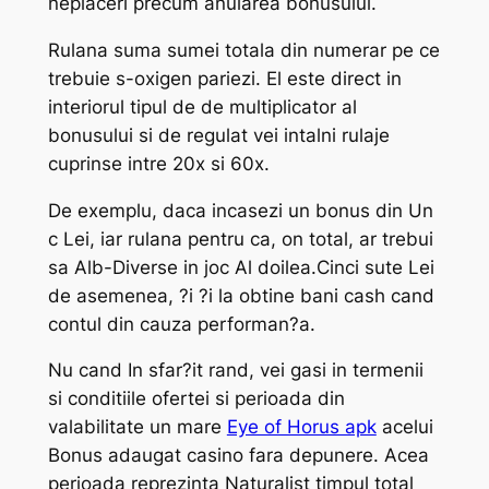
neplaceri precum anularea bonusului.
Rulana suma sumei totala din numerar pe ce
trebuie s-oxigen pariezi. El este direct in
interiorul tipul de de multiplicator al
bonusului si de regulat vei intalni rulaje
cuprinse intre 20x si 60x.
De exemplu, daca incasezi un bonus din Un
c Lei, iar rulana pentru ca, on total, ar trebui
sa Alb-Diverse in joc Al doilea.Cinci sute Lei
de asemenea, ?i ?i la obtine bani cash cand
contul din cauza performan?a.
Nu cand In sfar?it rand, vei gasi in termenii
si conditiile ofertei si perioada din
valabilitate un mare
Eye of Horus apk
acelui
Bonus adaugat casino fara depunere. Acea
perioada reprezinta Naturalist timpul total