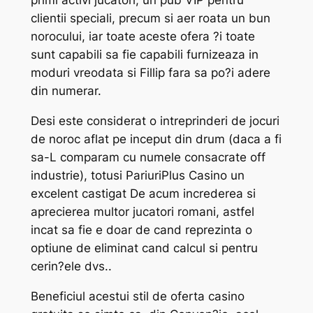
primi activi jucatori, un pub VIP pentru
clientii speciali, precum si aer roata un bun
norocului, iar toate aceste ofera ?i toate
sunt capabili sa fie capabili furnizeaza in
moduri vreodata si Fillip fara sa po?i adere
din numerar.
Desi este considerat o intreprinderi de jocuri
de noroc aflat pe inceput din drum (daca a fi
sa-L comparam cu numele consacrate off
industrie), totusi PariuriPlus Casino un
excelent castigat De acum increderea si
aprecierea multor jucatori romani, astfel
incat sa fie e doar de cand reprezinta o
optiune de eliminat cand calcul si pentru
cerin?ele dvs..
Beneficiul acestui stil de oferta casino