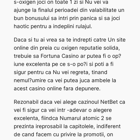
s-oxigen joci on toate 1 zi si Nu vei va
ajunge la finalul perioadei din valabilitate un
bun bonusului sa intri prin panica si sa joci
haotic pentru a indeplini rulajul.
Daca si tu ai vrea sa te indrepti catre Un site
online din preia cu oxigen reputatie solida,
trebuie sa Fortuna Casino ar putea fi o op?
iune excelenta pe ce s-o po?i si poti a fi
sigur pentru ca Nu vei regreta, tinand
nemul?umire ca vei putea juca ambele la
acest casino online fara depunere.
Rezonabil daca vei alege cazinoul NetBet ca
vei fi sigur ca vei intr -adevar o alegere
excelenta, fiindca Numarul atomic 2 se
prezinta ireprosabil la capitolele, indiferent
de cand facem cu privire la promotii, on