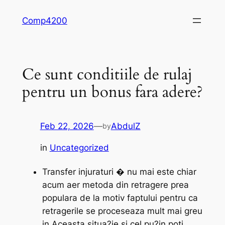
Skip
Comp4200
to
content
Ce sunt conditiile de rulaj
pentru un bonus fara adere?
Feb 22, 2026
—
AbdulZ
by
in
Uncategorized
Transfer injuraturi � nu mai este chiar
acum aer metoda din retragere prea
populara de la motiv faptului pentru ca
retragerile se proceseaza mult mai greu
in Aceasta situa?ie si cel pu?in poti