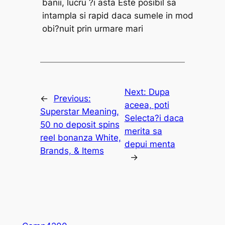
banii, lucru ?i asta Este posibil sa
intampla si rapid daca sumele in mod
obi?nuit prin urmare mari
Next:
Dupa
←
Previous:
aceea, poti
Superstar Meaning,
Selecta?i daca
50 no deposit spins
merita sa
reel bonanza White,
depui menta
Brands, & Items
→