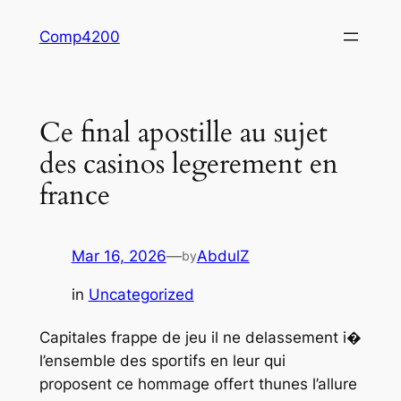
Skip
Comp4200
to
content
Ce final apostille au sujet
des casinos legerement en
france
Mar 16, 2026
—
AbdulZ
by
in
Uncategorized
Capitales frappe de jeu il ne delassement i�
l’ensemble des sportifs en leur qui
proposent ce hommage offert thunes l’allure