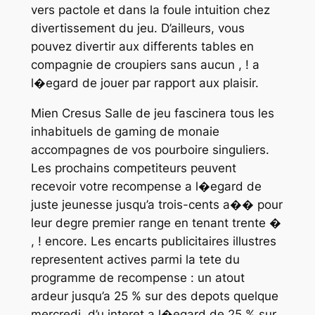
vers pactole et dans la foule intuition chez
divertissement du jeu. D’ailleurs, vous
pouvez divertir aux differents tables en
compagnie de croupiers sans aucun , ! a
l�egard de jouer par rapport aux plaisir.
Mien Cresus Salle de jeu fascinera tous les
inhabituels de gaming de monaie
accompagnes de vos pourboire singuliers.
Les prochains competiteurs peuvent
recevoir votre recompense a l�egard de
juste jeunesse jusqu’a trois-cents a�� pour
leur degre premier range en tenant trente �
, ! encore. Les encarts publicitaires illustres
representent actives parmi la tete du
programme de recompense : un atout
ardeur jusqu’a 25 % sur des depots quelque
mercredi, d’u interet a l�egard de 25 % sur