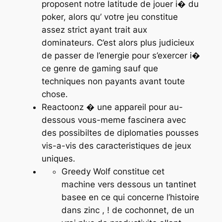
proposent notre latitude de jouer i� du
poker, alors qu’ votre jeu constitue
assez strict ayant trait aux
dominateurs. C’est alors plus judicieux
de passer de l’energie pour s’exercer i�
ce genre de gaming sauf que
techniques non payants avant toute
chose.
Reactoonz � une appareil pour au-
dessous vous-meme fascinera avec
des possibiltes de diplomaties pousses
vis-a-vis des caracteristiques de jeux
uniques.
Greedy Wolf constitue cet
machine vers dessous un tantinet
basee en ce qui concerne l’histoire
dans zinc , ! de cochonnet, de un