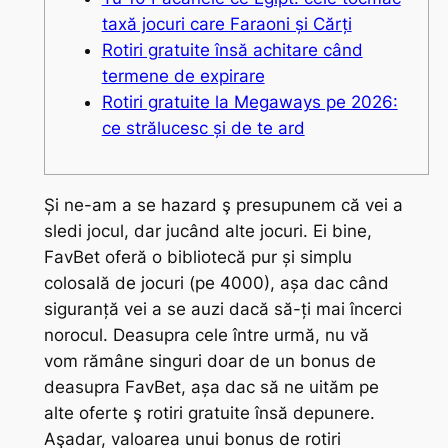
taxă jocuri care Faraoni și Cărți
Rotiri gratuite însă achitare când
termene de expirare
Rotiri gratuite la Megaways pe 2026:
ce strălucesc și de te ard
Și ne-am a se hazard ş presupunem că vei a
sledi jocul, dar jucând alte jocuri. Ei bine,
FavBet oferă o bibliotecă pur și simplu
colosală de jocuri (pe 4000), așa dac când
siguranță vei a se auzi dacă să-ți mai încerci
norocul. Deasupra cele între urmă, nu vă
vom rămâne singuri doar de un bonus de
deasupra FavBet, așa dac să ne uităm pe
alte oferte ş rotiri gratuite însă depunere.
Aşadar, valoarea unui bonus de rotiri