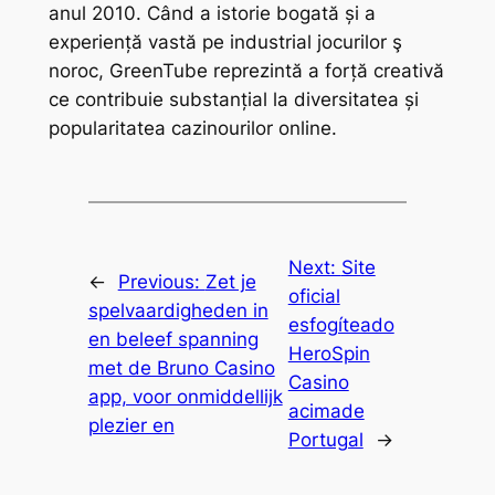
anul 2010. Când a istorie bogată și a
experiență vastă pe industrial jocurilor ş
noroc, GreenTube reprezintă a forță creativă
ce contribuie substanțial la diversitatea și
popularitatea cazinourilor online.
Next:
Site
←
Previous:
Zet je
oficial
spelvaardigheden in
esfogíteado
en beleef spanning
HeroSpin
met de Bruno Casino
Casino
app, voor onmiddellijk
acimade
plezier en
Portugal
→