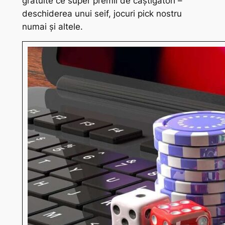
gratuite ce super premii de câștigători –
deschiderea unui seif, jocuri pick nostru
numai și altele.