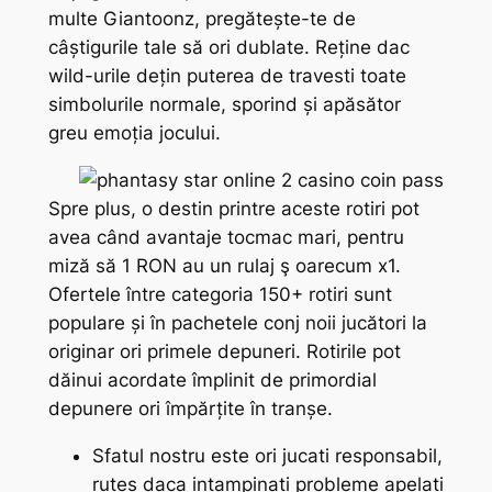
multe Giantoonz, pregătește-te de
câștigurile tale să ori dublate. Reține dac
wild-urile dețin puterea de travesti toate
simbolurile normale, sporind și apăsător
greu emoția jocului.
Spre plus, o destin printre aceste rotiri pot
avea când avantaje tocmac mari, pentru
miză să 1 RON au un rulaj ş oarecum x1.
Ofertele între categoria 150+ rotiri sunt
populare și în pachetele conj noii jucători la
originar ori primele depuneri. Rotirile pot
dăinui acordate împlinit de primordial
depunere ori împărțite în tranșe.
Sfatul nostru este ori jucati responsabil,
rutes daca intampinati probleme apelati