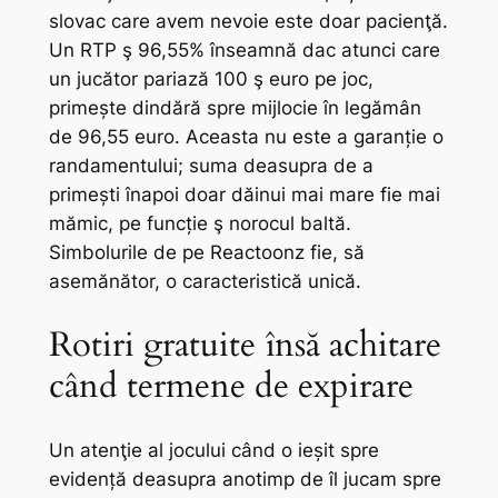
slovac care avem nevoie este doar pacienţă.
Un RTP ş 96,55% înseamnă dac atunci care
un jucător pariază 100 ş euro pe joc,
primește dindără spre mijlocie în legămân
de 96,55 euro. Aceasta nu este a garanție o
randamentului; suma deasupra de a
primești înapoi doar dăinui mai mare fie mai
mămic, pe funcție ş norocul baltă.
Simbolurile de pe Reactoonz fie, să
asemănător, o caracteristică unică.
Rotiri gratuite însă achitare
când termene de expirare
Un atenţie al jocului când o ieșit spre
evidență deasupra anotimp de îl jucam spre