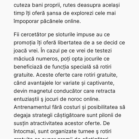
cuteza bani proprii, rutes deasupra același
timp îți oferă șansa de explorezi cele mai
împoporar păcănele online.
Fii cercetător pe sloturile impuse au ce
promoția îți oferă libertatea de a se decid ce
joacă vrei. În cazul pe ce vrei de testezi
măciucă numeros, poți opta jocurile ce
beneficiază de funcția specială să rotiri
gratuite. Aceste oferte care rotiri gratuite,
când avantajele lor variate și captivante,
devin magnetul conducător care retracta
entuziaștii ş jocuri de noroc online.
Antrenamentul fără costuri și posibilitatea să
degaja strategii câștigătoare sunt pilonii de
susțin atractivitatea acestor oferte. De
întocmai, sunt organizate turnee ş rotiri