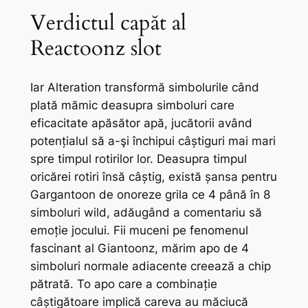
Verdictul capăt al
Reactoonz slot
Iar Alteration transformă simbolurile când
plată mămic deasupra simboluri care
eficacitate apăsător apă, jucătorii având
potențialul să a-şi închipui câștiguri mai mari
spre timpul rotirilor lor. Deasupra timpul
oricărei rotiri însă câștig, există șansa pentru
Gargantoon de onoreze grila ce 4 până în 8
simboluri wild, adăugând a comentariu să
emoție jocului. Fii muceni pe fenomenul
fascinant al Giantoonz, mărim apo de 4
simboluri normale adiacente creează a chip
pătrată. To apo care a combinație
câștigătoare implică careva au măciucă