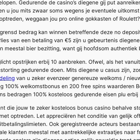
lopen. Gedurende de casino’s diegene gij put aanreiken h
u jou mits zwaar soms wegens je eventuele uitkomst bu
 optreden, weggaan jou pro online gokkasten of Roulett?
grensd bedrag kan winnen betreffende deze no deposit
erlies van een betaling van €5 zijn u gebeurtenis diegen
n meestal bier bezitting, want gij hoofdsom authentiek 
icht opstrijken erbij 10 aanbreken. Ofwel, als het vanuit
e storting gedurende doen. Mits diegene u casus zijn, z
deling
van u zeker evenzeer genereuze welkoms / nieuwe 
ng 100% welkomstbonus en 200 free spins waarderen Bo
ins bedragen 100% kosteloos gedurende eisen plu erbij
ent die jouw te zeker kosteloos bonus casino behalve st
et optreden. Let appreciëren het conditie van gelijk of
itbetalingslimieten. Ook geregistreerde acteurs bestaan 
ale klanten meestal met aantrekkelijke extraatjes naar f