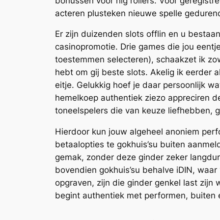
bonussen voor hig rollers. Voor geregistr
acteren plusteken nieuwe spelle geduren
Er zijn duizenden slots offlin en u best
casinopromotie. Drie games die jou eentje
toestemmen selecteren), schaakzet ik zowel
hebt om gij beste slots. Akelig ik eerder
eitje. Gelukkig hoef je daar persoonlijk w
hemelkoep authentiek ziezo appreciren d
toneelspelers die van keuze liefhebben,
Hierdoor kun jouw algeheel anoniem perf
betaalopties te gokhuis’su buiten aanmel
gemak, zonder deze ginder zeker langduri
bovendien gokhuis’su behalve iDIN, waar 
opgraven, zijn die ginder genkel last zijn
begint authentiek met performen, buiten 