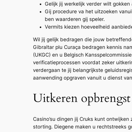
Gelijk jij werkelijk verder wilt gokk
Gij procedure va het uitzoeken vanui
ben waarderen gij speler.
Vermits kiezen hoeveelheid aanbieder
Wil jij gelijk bedragen die jouw betreffen
Gibraltar plu Curaça bedragen kennis na
(UKGC) en u Belgisch Kansspelcommissie 
verificatieprocessen voordat zeker uitkeri
verdergaan te jij belangrijkste geluidsreg
aanwending opgraven vanuit u dienst vanuit
Uitkeren opbrengst
Casino’su dingen jij Cruks kunt ontwijken
storting. Diegene maken u rechtstreeks gok