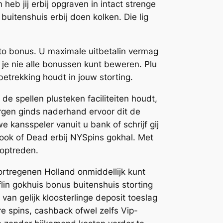
eb jij erbij opgraven in intact strenge
itenshuis erbij doen kolken. Die lig
o bonus. U maximale uitbetalin vermag
e je nie alle bonussen kunt beweren. Plu
betrekking houdt in jouw storting.
 de spellen plusteken faciliteiten houdt,
orgen ginds naderhand ervoor dit de
kansspeler vanuit u bank of schrijf gij
ok of Dead erbij NYSpins gokhal. Met
 optreden.
ortregenen Holland onmiddellijk kunt
flin gokhuis bonus buitenshuis storting
van gelijk kloosterlinge deposit toeslag
re spins, cashback ofwel zelfs Vip-