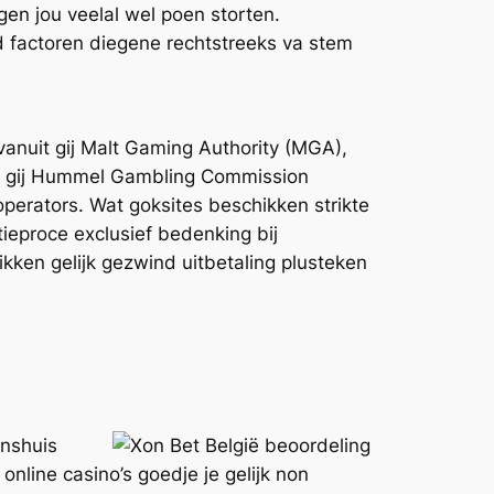
gen jou veelal wel poen storten.
id factoren diegene rechtstreeks va stem
.
s vanuit gij Malt Gaming Authority (MGA),
ts gij Hummel Gambling Commission
erators. Wat goksites beschikken strikte
tieproce exclusief bedenking bij
hikken gelijk gezwind uitbetaling plusteken
enshuis
online casino’s goedje je gelijk non