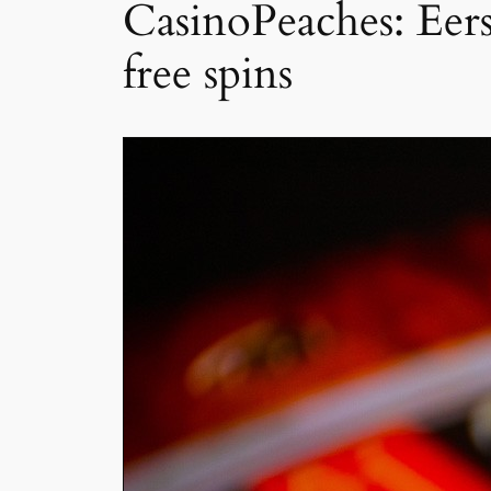
CasinoPeaches: Eers
free spins