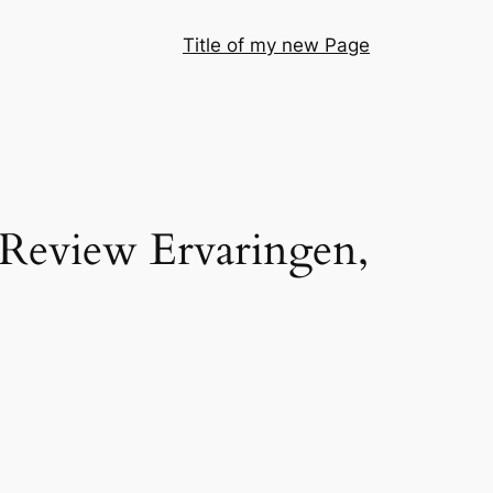
Title of my new Page
 Review Ervaringen,