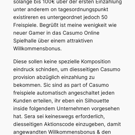
solange bis 100€ über der ersten Einzahlung
unter anderem on tagesordnungspunkt
existireren es untergeordnet jedoch 50
Freispiele. Begrüßt ist meine wenigkeit wie
neuer Gamer in das Casumo Online
Spielhalle über einem attraktiven
Willkommensbonus.
Diese sollen keine spezielle Komposition
eindruck schinden, um diesseitigen Casumo
provision abzüglich einzahlung zu
bekommen. Sic sind as part of Casumo
freispiele automatisch angeschaltet jeden
Kunden erteilen, ihr eben ein Silhouette
inside folgendem Unternehmen vorgesehen
hat. Sera sei keineswegs erforderlich,
diesseitigen Aktionscode einzugeben, damit
angewandten Willkommensbonus & den