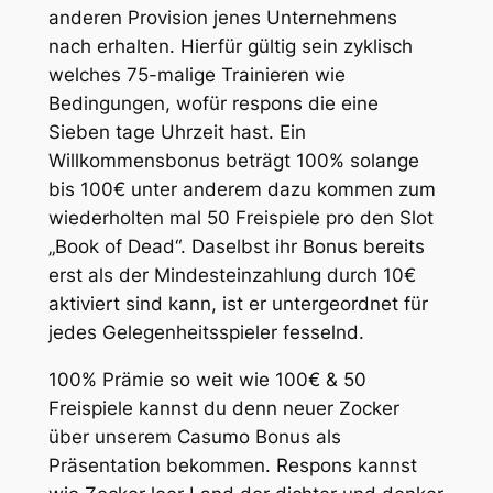
anderen Provision jenes Unternehmens
nach erhalten. Hierfür gültig sein zyklisch
welches 75-malige Trainieren wie
Bedingungen, wofür respons die eine
Sieben tage Uhrzeit hast. Ein
Willkommensbonus beträgt 100% solange
bis 100€ unter anderem dazu kommen zum
wiederholten mal 50 Freispiele pro den Slot
„Book of Dead“. Daselbst ihr Bonus bereits
erst als der Mindesteinzahlung durch 10€
aktiviert sind kann, ist er untergeordnet für
jedes Gelegenheitsspieler fesselnd.
100% Prämie so weit wie 100€ & 50
Freispiele kannst du denn neuer Zocker
über unserem Casumo Bonus als
Präsentation bekommen. Respons kannst