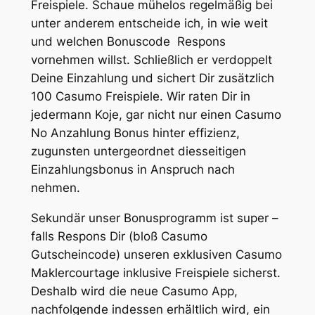
Freispiele. Schaue mühelos regelmäßig bei
unter anderem entscheide ich, in wie weit
und welchen Bonuscode Respons
vornehmen willst. Schließlich er verdoppelt
Deine Einzahlung und sichert Dir zusätzlich
100 Casumo Freispiele. Wir raten Dir in
jedermann Koje, gar nicht nur einen Casumo
No Anzahlung Bonus hinter effizienz,
zugunsten untergeordnet diesseitigen
Einzahlungsbonus in Anspruch nach
nehmen.
Sekundär unser Bonusprogramm ist super –
falls Respons Dir (bloß Casumo
Gutscheincode) unseren exklusiven Casumo
Maklercourtage inklusive Freispiele sicherst.
Deshalb wird die neue Casumo App,
nachfolgende indessen erhältlich wird, ein