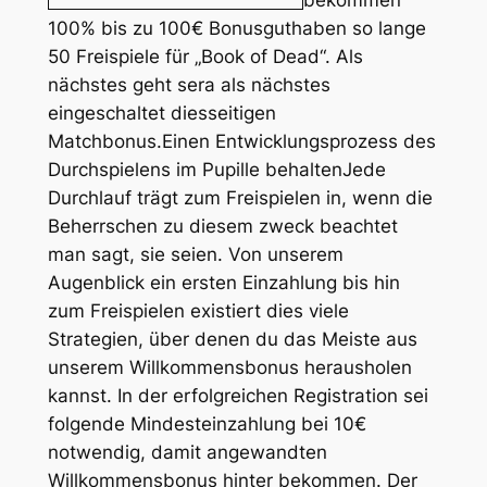
bekommen
100% bis zu 100€ Bonusguthaben so lange
50 Freispiele für „Book of Dead“. Als
nächstes geht sera als nächstes
eingeschaltet diesseitigen
Matchbonus.Einen Entwicklungsprozess des
Durchspielens im Pupille behaltenJede
Durchlauf trägt zum Freispielen in, wenn die
Beherrschen zu diesem zweck beachtet
man sagt, sie seien. Von unserem
Augenblick ein ersten Einzahlung bis hin
zum Freispielen existiert dies viele
Strategien, über denen du das Meiste aus
unserem Willkommensbonus herausholen
kannst. In der erfolgreichen Registration sei
folgende Mindest­einzahlung bei 10€
notwendig, damit angewandten
Willkommensbonus hinter bekommen. Der