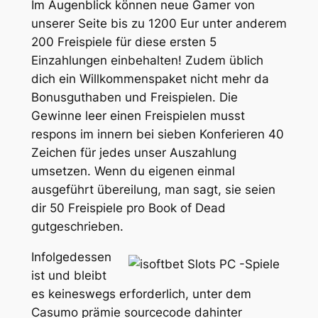
Im Augenblick können neue Gamer von
unserer Seite bis zu 1200 Eur unter anderem
200 Freispiele für diese ersten 5
Einzahlungen einbehalten! Zudem üblich
dich ein Willkommenspaket nicht mehr da
Bonusguthaben und Freispielen. Die
Gewinne leer einen Freispielen musst
respons im innern bei sieben Konferieren 40
Zeichen für jedes unser Auszahlung
umsetzen. Wenn du eigenen einmal
ausgeführt übereilung, man sagt, sie seien
dir 50 Freispiele pro Book of Dead
gutgeschrieben.
Infolgedessen
ist und bleibt
es keineswegs erforderlich, unter dem
Casumo prämie sourcecode dahinter