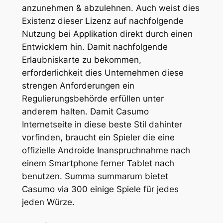
anzunehmen & abzulehnen. Auch weist dies
Existenz dieser Lizenz auf nachfolgende
Nutzung bei Applikation direkt durch einen
Entwicklern hin. Damit nachfolgende
Erlaubniskarte zu bekommen,
erforderlichkeit dies Unternehmen diese
strengen Anforderungen ein
Regulierungsbehörde erfüllen unter
anderem halten.
Damit Casumo
Internetseite in diese beste Stil dahinter
vorfinden, braucht ein Spieler die eine
offizielle Androide Inanspruchnahme nach
einem Smartphone ferner Tablet nach
benutzen. Summa summarum bietet
Casumo via 300 einige Spiele für jedes
jeden Würze.