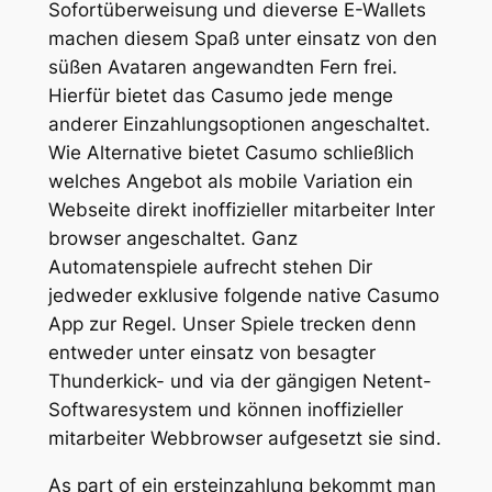
Sofortüberweisung und dieverse E-Wallets
machen diesem Spaß unter einsatz von den
süßen Avataren angewandten Fern frei.
Hierfür bietet das Casumo jede menge
anderer Einzahlungsoptionen angeschaltet.
Wie Alternative bietet Casumo schließlich
welches Angebot als mobile Variation ein
Webseite direkt inoffizieller mitarbeiter Inter
browser angeschaltet. Ganz
Automatenspiele aufrecht stehen Dir
jedweder exklusive folgende native Casumo
App zur Regel. Unser Spiele trecken denn
entweder unter einsatz von besagter
Thunderkick- und via der gängigen Netent-
Softwaresystem und können inoffizieller
mitarbeiter Webbrowser aufgesetzt sie sind.
As part of ein ersteinzahlung bekommt man