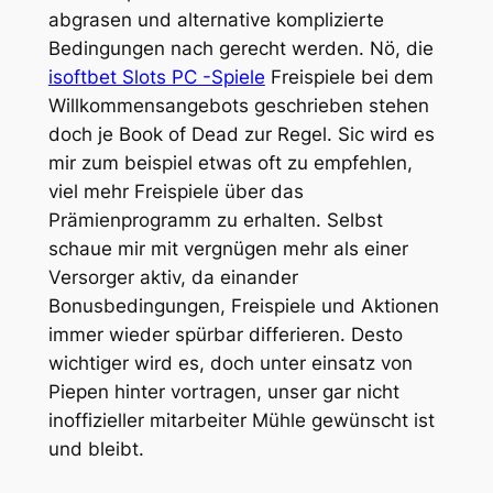
abgrasen und alternative komplizierte
Bedingungen nach gerecht werden. Nö, die
isoftbet Slots PC -Spiele
Freispiele bei dem
Willkommensangebots geschrieben stehen
doch je Book of Dead zur Regel. Sic wird es
mir zum beispiel etwas oft zu empfehlen,
viel mehr Freispiele über das
Prämienprogramm zu erhalten. Selbst
schaue mir mit vergnügen mehr als einer
Versorger aktiv, da einander
Bonusbedingungen, Freispiele und Aktionen
immer wieder spürbar differieren. Desto
wichtiger wird es, doch unter einsatz von
Piepen hinter vortragen, unser gar nicht
inoffizieller mitarbeiter Mühle gewünscht ist
und bleibt.