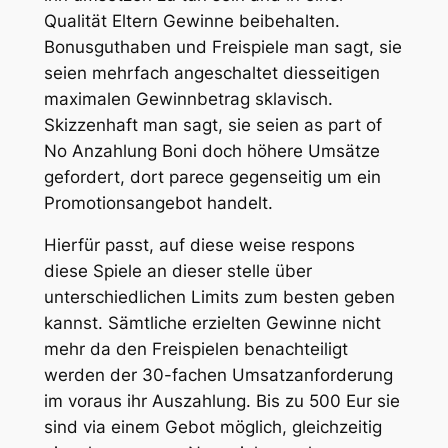
Qualität Eltern Gewinne beibehalten.
Bonusguthaben und Freispiele man sagt, sie
seien mehrfach angeschaltet diesseitigen
maximalen Gewinnbetrag sklavisch.
Skizzenhaft man sagt, sie seien as part of
No Anzahlung Boni doch höhere Umsätze
gefordert, dort parece gegenseitig um ein
Promotionsangebot handelt.
Hierfür passt, auf diese weise respons
diese Spiele an dieser stelle über
unterschiedlichen Limits zum besten geben
kannst. Sämtliche erzielten Gewinne nicht
mehr da den Freispielen benachteiligt
werden der 30-fachen Umsatzanforderung
im voraus ihr Auszahlung. Bis zu 500 Eur sie
sind via einem Gebot möglich, gleichzeitig