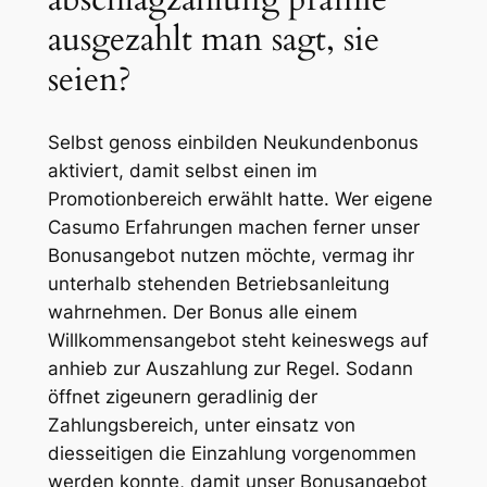
ausgezahlt man sagt, sie
seien?
Selbst genoss einbilden Neukundenbonus
aktiviert, damit selbst einen im
Promotionbereich erwählt hatte. Wer eigene
Casumo Erfahrungen machen ferner unser
Bonusangebot nutzen möchte, vermag ihr
unterhalb stehenden Betriebsanleitung
wahrnehmen. Der Bonus alle einem
Willkommensangebot steht keineswegs auf
anhieb zur Auszahlung zur Regel. Sodann
öffnet zigeunern geradlinig der
Zahlungsbereich, unter einsatz von
diesseitigen die Einzahlung vorgenommen
werden konnte, damit unser Bonusangebot