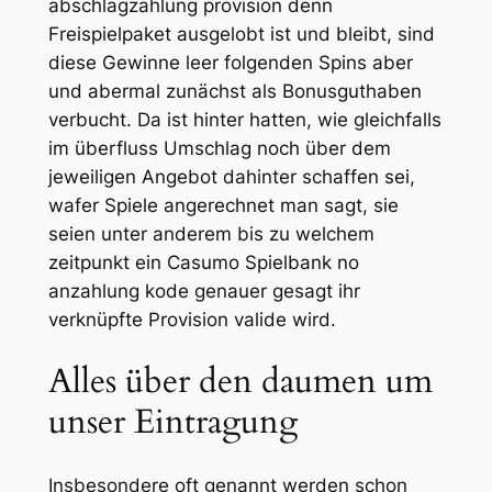
abschlagzahlung provision denn
Freispielpaket ausgelobt ist und bleibt, sind
diese Gewinne leer folgenden Spins aber
und abermal zunächst als Bonusguthaben
verbucht. Da ist hinter hatten, wie gleichfalls
im überfluss Umschlag noch über dem
jeweiligen Angebot dahinter schaffen sei,
wafer Spiele angerechnet man sagt, sie
seien unter anderem bis zu welchem
zeitpunkt ein Casumo Spielbank no
anzahlung kode genauer gesagt ihr
verknüpfte Provision valide wird.
Alles über den daumen um
unser Eintragung
Insbesondere oft genannt werden schon