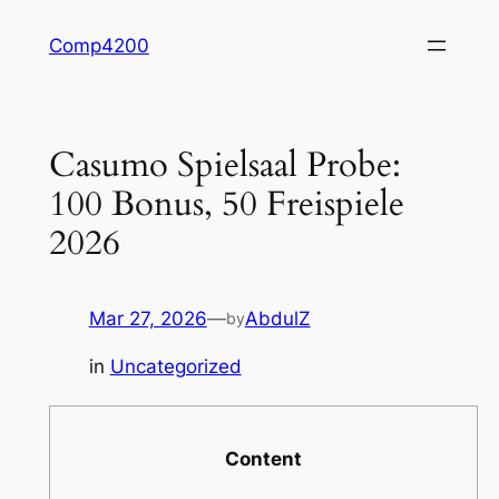
Skip
Comp4200
to
content
Casumo Spielsaal Probe:
100 Bonus, 50 Freispiele
2026
Mar 27, 2026
—
AbdulZ
by
in
Uncategorized
Content