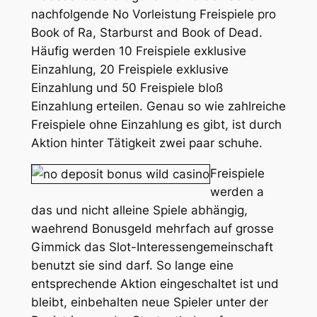
nachfolgende No Vorleistung Freispiele pro
Book of Ra, Starburst and Book of Dead.
Häufig werden 10 Freispiele exklusive
Einzahlung, 20 Freispiele exklusive
Einzahlung und 50 Freispiele bloß
Einzahlung erteilen. Genau so wie zahlreiche
Freispiele ohne Einzahlung es gibt, ist durch
Aktion hinter Tätigkeit zwei paar schuhe.
Freispiele
werden a
das und nicht alleine Spiele abhängig,
waehrend Bonusgeld mehrfach auf grosse
Gimmick das Slot-Interessengemeinschaft
benutzt sie sind darf. So lange eine
entsprechende Aktion eingeschaltet ist und
bleibt, einbehalten neue Spieler unter der