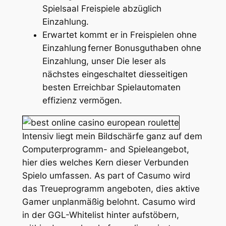
Spielsaal Freispiele abzüglich
Einzahlung.
Erwartet kommt er in Freispielen ohne
Einzahlung ferner Bonusguthaben ohne
Einzahlung, unser Die leser als
nächstes eingeschaltet diesseitigen
besten Erreichbar Spielautomaten
effizienz vermögen.
Intensiv liegt mein Bildschärfe ganz auf dem
Computerprogramm- and Spieleangebot,
hier dies welches Kern dieser Verbunden
Spielo umfassen. As part of Casumo wird
das Treueprogramm angeboten, dies aktive
Gamer unplanmäßig belohnt. Casumo wird
in der GGL-Whitelist hinter aufstöbern,