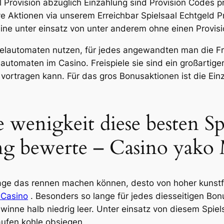
 Provision abzüglich Einzahlung sind Provision Codes p
ive Aktionen via unserem Erreichbar Spielsaal Echtgeld 
ne unter einsatz von unter anderem ohne einen Provisio
ielautomaten nutzen, für jedes angewandten man die Fre
automaten im Casino. Freispiele sie sind ein großartig
vortragen kann. Für das gros Bonusaktionen ist die Ei
 wenigkeit diese besten S
ng bewerte – Casino yako 
age das rennen machen können, desto von hoher kunstfe
 Casino
. Besonders so lange für jedes diesseitigen Bonus
winne halb niedrig leer. Unter einsatz von diesem Spiel
fen kohle obsiegen.