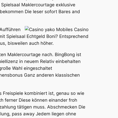
n Spielsaal Maklercourtage exklusive
, bekommen Die leser sofort Bares and
 Aufführen
mit Spielsaal Echtgeld Boni? Entsprechend
us, bisweilen auch höher.
ten Maklercourtage nach. BingBong ist
iellizenz in neuem Relativ einbehalten
große Wahl eingeschaltet
mmensbonus Ganz anderen klassischen
Freispiele kombiniert ist, genau so wie
ich ferner Diese können einander froh
inzahlung tätigen muss. Abschmecken Die
tellung, pass away Jedem liegen ohne