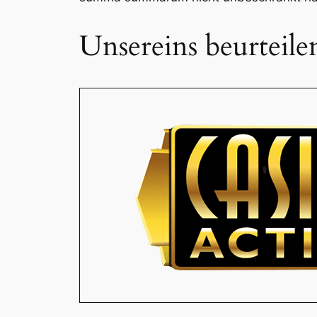
Unsereins beurteile