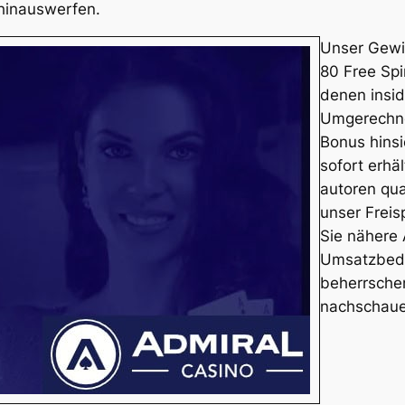
 hinauswerfen.
Unser Gewi
80 Free Sp
denen insid
Umgerechne
Bonus hinsi
sofort erhäl
autoren qua
unser Freis
Sie nähere
Umsatzbedi
beherrschen
nachschaue