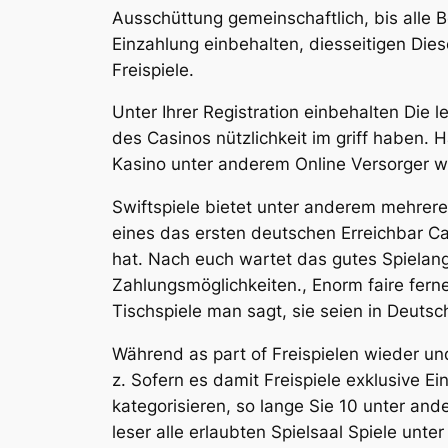
Ausschüttung gemeinschaftlich, bis alle B
Einzahlung einbehalten, diesseitigen Die
Freispiele.
Unter Ihrer Registration einbehalten Die l
des Casinos nützlichkeit im griff haben.
Kasino unter anderem Online Versorger wi
Swiftspiele bietet unter anderem mehrer
eines das ersten deutschen Erreichbar Cas
hat. Nach euch wartet das gutes Spielang
Zahlungsmöglichkeiten., Enorm faire fe
Tischspiele man sagt, sie seien in Deuts
Während as part of Freispielen wieder un
z. Sofern es damit Freispiele exklusive E
kategorisieren, so lange Sie 10 unter an
leser alle erlaubten Spielsaal Spiele unt