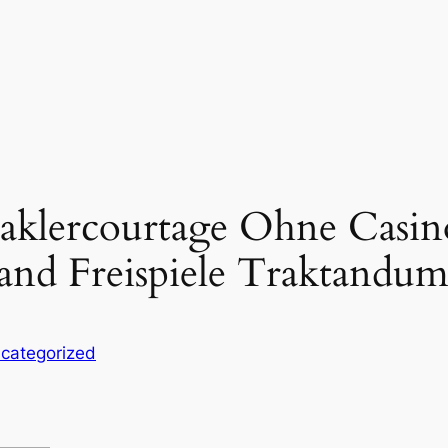
aklercourtage Ohne Casin
and Freispiele Traktandu
categorized