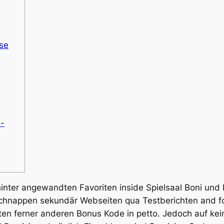
se
l-
ter angewandten Favoriten inside Spielsaal Boni und Fr
r schnappen sekundär Webseiten qua Testberichten and
en ferner anderen Bonus Kode in petto.
Jedoch auf kein