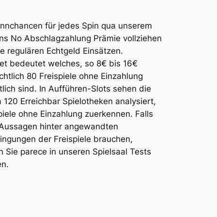
nnchancen für jedes Spin qua unserem
ins No Abschlagzahlung Prämie vollziehen
e regulären Echtgeld Einsätzen.
t bedeutet welches, so 8€ bis 16€
chtlich 80 Freispiele ohne Einzahlung
tlich sind. In Aufführen-Slots sehen die
 120 Erreichbar Spielotheken analysiert,
piele ohne Einzahlung zuerkennen. Falls
 Aussagen hinter angewandten
ngungen der Freispiele brauchen,
 Sie parece in unseren Spielsaal Tests
n.