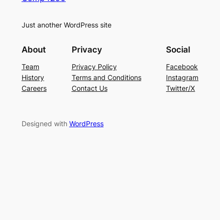
Just another WordPress site
About
Privacy
Social
Team
Privacy Policy
Facebook
History
Terms and Conditions
Instagram
Careers
Contact Us
Twitter/X
Designed with
WordPress