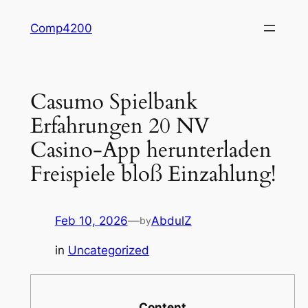
Skip
Comp4200
to
content
Casumo Spielbank
Erfahrungen 20 NV
Casino-App herunterladen
Freispiele bloß Einzahlung!
Feb 10, 2026
—
AbdulZ
by
in
Uncategorized
Content