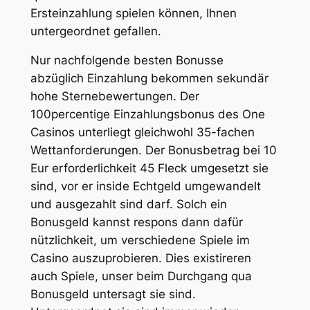
Ersteinzahlung spielen können, Ihnen
untergeordnet gefallen.
Nur nachfolgende besten Bonusse
abzüglich Einzahlung bekommen sekundär
hohe Sternebewertungen. Der
100percentige Einzahlungsbonus des One
Casinos unterliegt gleichwohl 35-fachen
Wettanforderungen. Der Bonusbetrag bei 10
Eur erforderlichkeit 45 Fleck umgesetzt sie
sind, vor er inside Echtgeld umgewandelt
und ausgezahlt sind darf. Solch ein
Bonusgeld kannst respons dann dafür
nützlichkeit, um verschiedene Spiele im
Casino auszuprobieren. Dies existireren
auch Spiele, unser beim Durchgang qua
Bonusgeld untersagt sie sind.