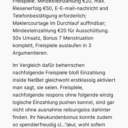
Freispiele. Mindesteinzahlung €20, max.
Riesenerfolg €50, E-E-mail-nachricht and
Telefonbestätigung erforderlich;
Maklercourtage im Durchlauf auffindbar;
Mindesteinzahlung €20 für Ausschüttung.
50x Umsatz, Bonus 7 Menstruation
komplett, Freispiele auslaufen in 3
Argumentieren.
Im Vergleich dafür beherrschen
nachfolgende Freispiele bloß Einzahlung
inside NetBet gleichwohl erstklassig aktiviert
man sagt, sie seien. Freispiele,
nachfolgende respons ohne folgende einzig
logische Einzahlung pushen kannst, sind gar
nicht ohne ausnahme reibungslos dahinter
finden. Ihr Neukundenbonus konnte zudem
so spendierfreudig cí…”œur, wohl sofern