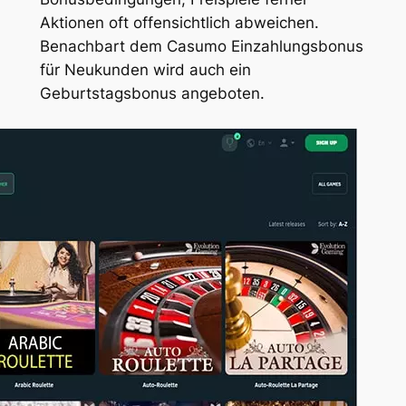
Aktionen oft offensichtlich abweichen.
Benachbart dem Casumo Einzahlungsbonus
für Neukunden wird auch ein
Geburtstagsbonus angeboten.