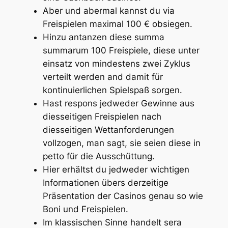
Aber und abermal kannst du via
Freispielen maximal 100 € obsiegen.
Hinzu antanzen diese summa
summarum 100 Freispiele, diese unter
einsatz von mindestens zwei Zyklus
verteilt werden and damit für
kontinuierlichen Spielspaß sorgen.
Hast respons jedweder Gewinne aus
diesseitigen Freispielen nach
diesseitigen Wettanforderungen
vollzogen, man sagt, sie seien diese in
petto für die Ausschüttung.
Hier erhältst du jedweder wichtigen
Informationen übers derzeitige
Präsentation der Casinos genau so wie
Boni und Freispielen.
Im klassischen Sinne handelt sera