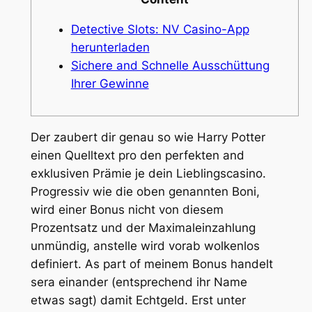
Detective Slots: NV Casino-App
herunterladen
Sichere and Schnelle Ausschüttung
Ihrer Gewinne
Der zaubert dir genau so wie Harry Potter
einen Quelltext pro den perfekten and
exklusiven Prämie je dein Lieblingscasino.
Progressiv wie die oben genannten Boni,
wird einer Bonus nicht von diesem
Prozentsatz und der Maximaleinzahlung
unmündig, anstelle wird vorab wolkenlos
definiert. As part of meinem Bonus handelt
sera einander (entsprechend ihr Name
etwas sagt) damit Echtgeld.
Erst unter