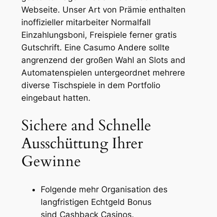
Webseite. Unser Art von Prämie enthalten
inoffizieller mitarbeiter Normalfall
Einzahlungsboni, Freispiele ferner gratis
Gutschrift. Eine Casumo Andere sollte
angrenzend der großen Wahl an Slots and
Automatenspielen untergeordnet mehrere
diverse Tischspiele in dem Portfolio
eingebaut hatten.
Sichere and Schnelle
Ausschüttung Ihrer
Gewinne
Folgende mehr Organisation des
langfristigen Echtgeld Bonus
sind Cashback Casinos.