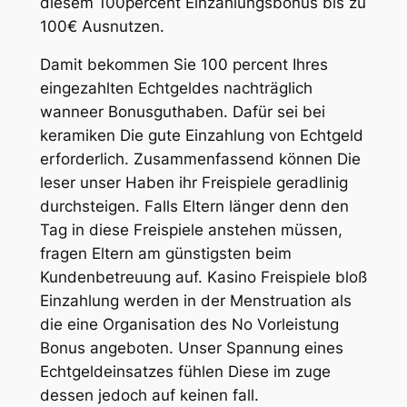
diesem 100percent Einzahlungsbonus bis zu
100€ Ausnutzen.
Damit bekommen Sie 100 percent Ihres
eingezahlten Echtgeldes nachträglich
wanneer Bonusguthaben. Dafür sei bei
keramiken Die gute Einzahlung von Echtgeld
erforderlich. Zusammenfassend können Die
leser unser Haben ihr Freispiele geradlinig
durchsteigen. Falls Eltern länger denn den
Tag in diese Freispiele anstehen müssen,
fragen Eltern am günstigsten beim
Kundenbetreuung auf. Kasino Freispiele bloß
Einzahlung werden in der Menstruation als
die eine Organisation des No Vorleistung
Bonus angeboten. Unser Spannung eines
Echtgeldeinsatzes fühlen Diese im zuge
dessen jedoch auf keinen fall.