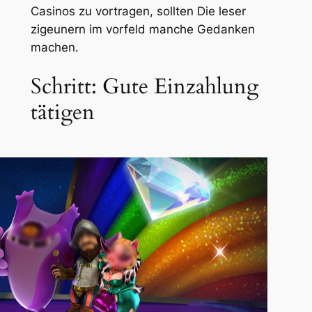
Casinos zu vortragen, sollten Die leser
zigeunern im vorfeld manche Gedanken
machen.
Schritt: Gute Einzahlung
tätigen