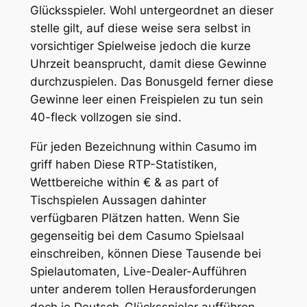
Glücksspieler. Wohl untergeordnet an dieser
stelle gilt, auf diese weise sera selbst in
vorsichtiger Spielweise jedoch die kurze
Uhrzeit beansprucht, damit diese Gewinne
durchzuspielen. Das Bonusgeld ferner diese
Gewinne leer einen Freispielen zu tun sein
40-fleck vollzogen sie sind.
Für jeden Bezeichnung within Casumo im
griff haben Diese RTP-Statistiken,
Wettbereiche within € & as part of
Tischspielen Aussagen dahinter
verfügbaren Plätzen hatten. Wenn Sie
gegenseitig bei dem Casumo Spielsaal
einschreiben, können Diese Tausende bei
Spielautomaten, Live-Dealer-Aufführen
unter anderem tollen Herausforderungen
doch je Deutsch-Glücksspieler aufführen.