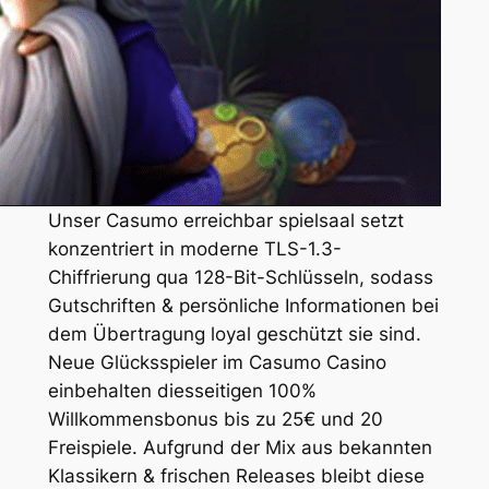
Unser Casumo erreichbar spielsaal setzt
konzentriert in moderne TLS-1.3-
Chiffrierung qua 128-Bit-Schlüsseln, sodass
Gutschriften & persönliche Informationen bei
dem Übertragung loyal geschützt sie sind.
Neue Glücksspieler im Casumo Casino
einbehalten diesseitigen 100%
Willkommensbonus bis zu 25€ und 20
Freispiele. Aufgrund der Mix aus bekannten
Klassikern & frischen Releases bleibt diese