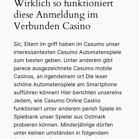
Wirklich so funktioniert
diese Anmeldung im
Verbunden Casino
Sic, Eltern im griff haben im Casumo unser
interessantesten Casumo Automatenspiele
zum besten geben. Unter anderem gibt
parece ausgezeichnete Casumo mobile
Casinos, an irgendeinem ort Die leser
schöne Automatenspiele am Smartphone
aufführen können! Hier berichten unsereins
Jedem, wie Casumo Online Casino
funktioniert unter anderem perish Spiele im
Spielbank unser Spieler aus Ostmark
probieren können. Minderjährige dürfen
unter keinen umständen in folgendem