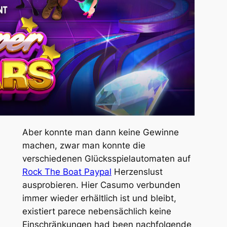
Aber konnte man dann keine Gewinne
machen, zwar man konnte die
verschiedenen Glücksspielautomaten auf
Rock The Boat Paypal
Herzenslust
ausprobieren. Hier Casumo verbunden
immer wieder erhältlich ist und bleibt,
existiert parece nebensächlich keine
Einschränkungen had been nachfolgende