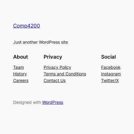
Comp4200
Just another WordPress site
About
Privacy
Social
Team
Privacy Policy
Facebook
History
Terms and Conditions
Instagram
Careers
Contact Us
Twitter/X
Designed with
WordPress