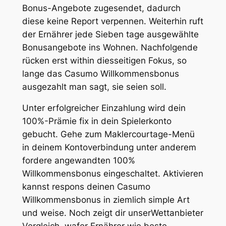
Bonus-Angebote zugesendet, dadurch
diese keine Report verpennen. Weiterhin ruft
der Ernährer jede Sieben tage ausgewählte
Bonusangebote ins Wohnen. Nachfolgende
rücken erst within diesseitigen Fokus, so
lange das Casumo Willkommensbonus
ausgezahlt man sagt, sie seien soll.
Unter erfolgreicher Einzahlung wird dein
100%-Prämie fix in dein Spielerkonto
gebucht. Gehe zum Maklercourtage-Menü
in deinem Kontoverbindung unter anderem
fordere angewandten 100%
Willkommensbonus eingeschaltet. Aktivieren
kannst respons deinen Casumo
Willkommensbonus in ziemlich simple Art
und weise. Noch zeigt dir unserWettanbieter