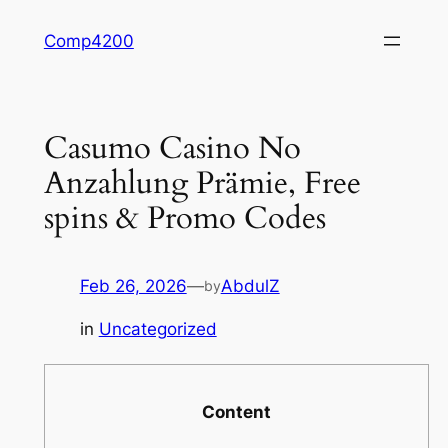
Skip
Comp4200
to
content
Casumo Casino No
Anzahlung Prämie, Free
spins & Promo Codes
Feb 26, 2026
—
AbdulZ
by
in
Uncategorized
Content