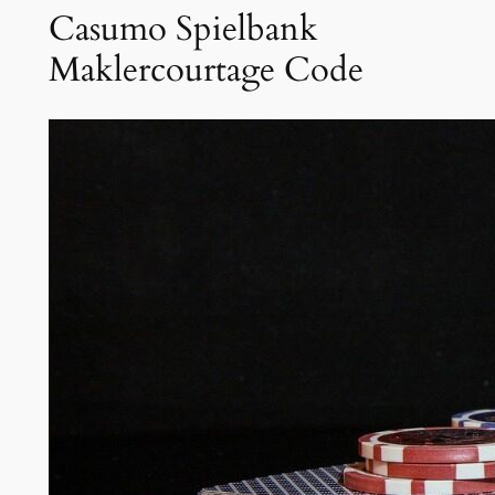
Casumo Spielbank
Maklercourtage Code