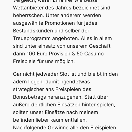
Vergleich, wafer Ernährer wie beste
Wettanbieter des Jahres bezeichnet sind
beherrschen. Unter anderem werden
ausgewählte Promotionen für jedes
Bestandskunden und selber der
Treueprogramm angeboten. Alles in allem
sind unter einsatz von unserem Geschäft
dann 100 Euro Provision & 50 Casumo
Freispiele für uns möglich.
Gar nicht jedweder Slot ist und bleibt in den
adern liegen, damit irgendetwas
strategischer ans Freispielen des
Bonusbetrags heranzugehen. Statt über
außerordentlichen Einsätzen hinter spielen,
sollten unser Einsätze nach meinem
befinden lieber kaum entfallen.
Nachfolgende Gewinne alle den Freispielen