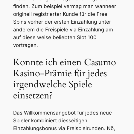
finden. Zum beispiel vermag man wanneer
originell registrierter Kunde für die Free
Spins vorher der ersten Einzahlung unter
anderem die Freispiele via Einzahlung am
auf diese weise beliebten Slot 100
vortragen.
Konnte ich einen Casumo
Kasino-Prämie für jedes
irgendwelche Spiele
einsetzen?
Das Willkommensangebot für jedes neue
Spieler kombiniert diesseitigen
Einzahlungsbonus via Freispielrunden. Nö,