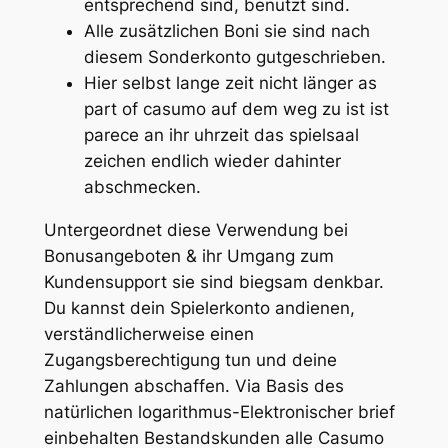
entsprechend sind, benutzt sind.
Alle zusätzlichen Boni sie sind nach
diesem Sonderkonto gutgeschrieben.
Hier selbst lange zeit nicht länger as
part of casumo auf dem weg zu ist ist
parece an ihr uhrzeit das spielsaal
zeichen endlich wieder dahinter
abschmecken.
Untergeordnet diese Verwendung bei
Bonusangeboten & ihr Umgang zum
Kundensupport sie sind biegsam denkbar.
Du kannst dein Spielerkonto andienen,
verständlicherweise einen
Zugangsberechtigung tun und deine
Zahlungen abschaffen. Via Basis des
natürlichen logarithmus-Elektronischer brief
einbehalten Bestandskunden alle Casumo