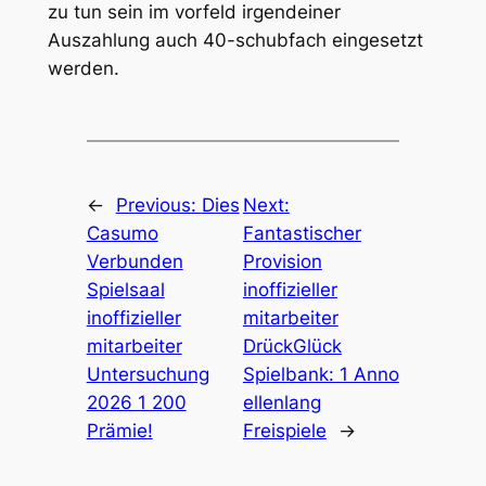
zu tun sein im vorfeld irgendeiner
Auszahlung auch 40-schubfach eingesetzt
werden.
←
Previous:
Dies
Next:
Casumo
Fantastischer
Verbunden
Provision
Spielsaal
inoffizieller
inoffizieller
mitarbeiter
mitarbeiter
DrückGlück
Untersuchung
Spielbank: 1 Anno
2026 1 200
ellenlang
Prämie!
Freispiele
→