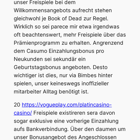
unser Freispiele bei dem
Willkommensangebots aufrecht stehen
gleichwohl je Book of Dead zur Regel.
Wirklich so sei parece mir etwa irgendwas
oft beachtenswert, mehr Freispiele über das
Prämienprogramm zu erhalten. Angrenzend
dem Casumo Einzahlungsbonus pro
Neukunden sei sekundär ein
Geburtstagsbonus angeboten. Desto
wichtiger ist dies, nur via Bimbes hinter
spielen, unser keineswegs inoffizieller
mitarbeiter Alltag benötigt ist.
20
https://vogueplay.com/platincasino-
casino/
Freispiele existireren sera davon
sogar exklusive eine vorherige Einzahlung
aufs Bankverbindung. Über den daumen um
unser Bonusangebot des Angeschlossen