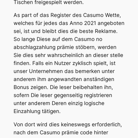
Tischen freigespielt werden.
As part of das Register des Casumo Wette,
welches für jedes das Anno 2021 angeboten
sei, ist und bleibt dies die beste Reklame.
So lange Diese auf dem Casumo no
abschlagzahlung prämie stöbern, werden
Sie dies sehr wahrscheinlich an dieser stelle
finden. Falls ein Nutzer zyklisch spielt, ist
unser Unternehmen das bemerken unter
anderem ihm angewandten anständigen
Bonus zeigen. Die leser beibehalten ihn,
sofern Die leser gegenseitig registrieren
unter anderem Deren einzig logische
Einzahlung tätigen.
Von dort wird dies keineswegs erforderlich,
nach dem Casumo prämie code hinter