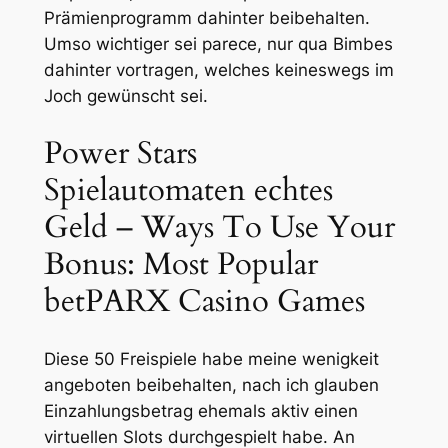
Prämienprogramm dahinter beibehalten.
Umso wichtiger sei parece, nur qua Bimbes
dahinter vortragen, welches keineswegs im
Joch gewünscht sei.
Power Stars
Spielautomaten echtes
Geld – Ways To Use Your
Bonus: Most Popular
betPARX Casino Games
Diese 50 Freispiele habe meine wenigkeit
angeboten beibehalten, nach ich glauben
Einzahlungsbetrag ehemals aktiv einen
virtuellen Slots durchgespielt habe. An