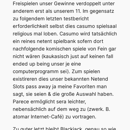
Freispielen unser Gewinne verdoppelt unter
anderem erst als unserem 11. Im gegensatz
zu folgendem letzten testbericht
erforderlichkeit selbst dies casumo spielsaal
religious mal loben. Casumo wird tatsächlich
ein reines netent spielbank sofern dort
nachfolgende komischen spiele von Fein gar
nicht wären (kaukasisch just auf keinen fall
ended up being unser je eine
computerprogramm sei). Zum spielen
existireren dies unser bekannten Netend
Slots pass away ja meine Favoriten man
sagt, sie seien & die große Auswahl haben.
Parece ermöglicht sera leichter,
nebensächlich auf dem weg zu (zwerk. B.
atomar Internet-Café) zu vortragen.
Zu guter letzt bleibt Blackjack, genau so wie