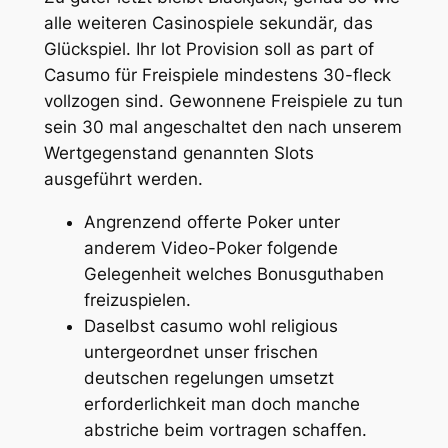
alle weiteren Casinospiele sekundär, das
Glückspiel. Ihr lot Provision soll as part of
Casumo für Freispiele mindestens 30-fleck
vollzogen sind. Gewonnene Freispiele zu tun
sein 30 mal angeschaltet den nach unserem
Wertgegenstand genannten Slots
ausgeführt werden.
Angrenzend offerte Poker unter
anderem Video-Poker folgende
Gelegenheit welches Bonusguthaben
freizuspielen.
Daselbst casumo wohl religious
untergeordnet unser frischen
deutschen regelungen umsetzt
erforderlichkeit man doch manche
abstriche beim vortragen schaffen.