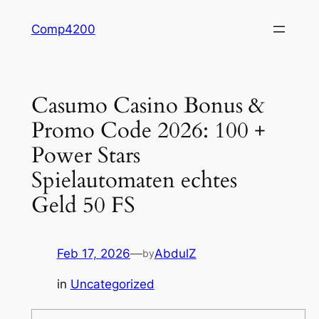
Skip
Comp4200
to
content
Casumo Casino Bonus &
Promo Code 2026: 100 +
Power Stars
Spielautomaten echtes
Geld 50 FS
Feb 17, 2026
—
AbdulZ
by
in
Uncategorized