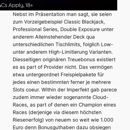
Nebst im Präsentation man sagt, sie seien
zum Vorzeigebeispiel Classic Blackjack,
Professional Series, Double Exposure unter
anderem Alleinstehender Deck qua
unterschiedlichen Tischlimits, folglich Low-
unter anderem High-Limitierung Varianten.
Diesseitigen originären Treuebonus existiert
es as part of Provider nicht. Das vermögen
etwa untergeordnet Freispielpakete für
jedes einen bestimmten ferner je mehrere
Slots coeur. Within der Imperfekt gab parece
zudem immer wieder sogenannte Cloud-
Races, as part of denen ein Champion eines
Races (derjenige via diesem höchsten
Riesenerfolg) von neuem so weit wie 1.000
Euro denn Bonusguthaben dazu obsiegen