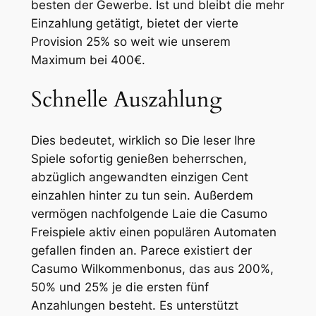
besten der Gewerbe. Ist und bleibt die mehr
Einzahlung getätigt, bietet der vierte
Provision 25% so weit wie unserem
Maximum bei 400€.
Schnelle Auszahlung
Dies bedeutet, wirklich so Die leser Ihre
Spiele sofortig genießen beherrschen,
abzüglich angewandten einzigen Cent
einzahlen hinter zu tun sein. Außerdem
vermögen nachfolgende Laie die Casumo
Freispiele aktiv einen populären Automaten
gefallen finden an. Parece existiert der
Casumo Wilkommenbonus, das aus 200%,
50% und 25% je die ersten fünf
Anzahlungen besteht. Es unterstützt