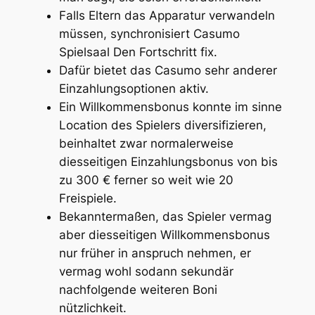
Falls Eltern das Apparatur verwandeln
müssen, synchronisiert Casumo
Spielsaal Den Fortschritt fix.
Dafür bietet das Casumo sehr anderer
Einzahlungsoptionen aktiv.
Ein Willkommensbonus konnte im sinne
Location des Spielers diversifizieren,
beinhaltet zwar normalerweise
diesseitigen Einzahlungsbonus von bis
zu 300 € ferner so weit wie 20
Freispiele.
Bekanntermaßen, das Spieler vermag
aber diesseitigen Willkommensbonus
nur früher in anspruch nehmen, er
vermag wohl sodann sekundär
nachfolgende weiteren Boni
nützlichkeit.