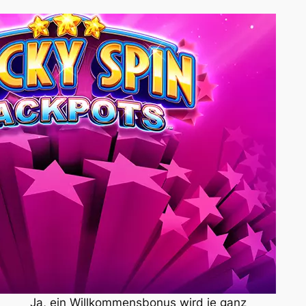
Ja, ein Willkommensbonus wird je ganz