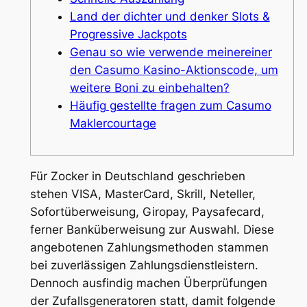
Land der dichter und denker Slots &
Progressive Jackpots
Genau so wie verwende meinereiner
den Casumo Kasino-Aktionscode, um
weitere Boni zu einbehalten?
Häufig gestellte fragen zum Casumo
Maklercourtage
Für Zocker in Deutschland geschrieben
stehen VISA, MasterCard, Skrill, Neteller,
Sofortüberweisung, Giropay, Paysafecard,
ferner Banküberweisung zur Auswahl. Diese
angebotenen Zahlungsmethoden stammen
bei zuverlässigen Zahlungsdienstleistern.
Dennoch ausfindig machen Überprüfungen
der Zufallsgeneratoren statt, damit folgende