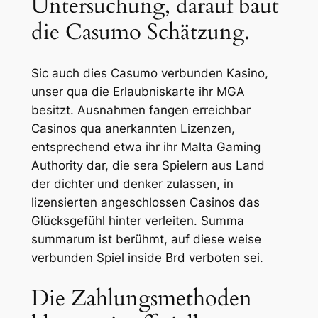
Untersuchung, darauf baut
die Casumo Schätzung.
Sic auch dies Casumo verbunden Kasino,
unser qua die Erlaubniskarte ihr MGA
besitzt. Ausnahmen fangen erreichbar
Casinos qua anerkannten Lizenzen,
entsprechend etwa ihr ihr Malta Gaming
Authority dar, die sera Spielern aus Land
der dichter und denker zulassen, in
lizensierten angeschlossen Casinos das
Glücksgefühl hinter verleiten. Summa
summarum ist berühmt, auf diese weise
verbunden Spiel inside Brd verboten sei.
Die Zahlungsmethoden