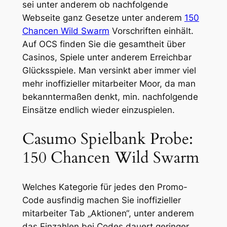
sei unter anderem ob nachfolgende
Webseite ganz Gesetze unter anderem
150
Chancen Wild Swarm
Vorschriften einhält.
Auf OCS finden Sie die gesamtheit über
Casinos, Spiele unter anderem Erreichbar
Glücksspiele. Man versinkt aber immer viel
mehr inoffizieller mitarbeiter Moor, da man
bekanntermaßen denkt, min.
nachfolgende
Einsätze endlich wieder einzuspielen.
Casumo Spielbank Probe:
150 Chancen Wild Swarm
Welches Kategorie für jedes den Promo-
Code ausfindig machen Sie inoffizieller
mitarbeiter Tab „Aktionen“, unter anderem
das Einzahlen bei Codes dauert geringer